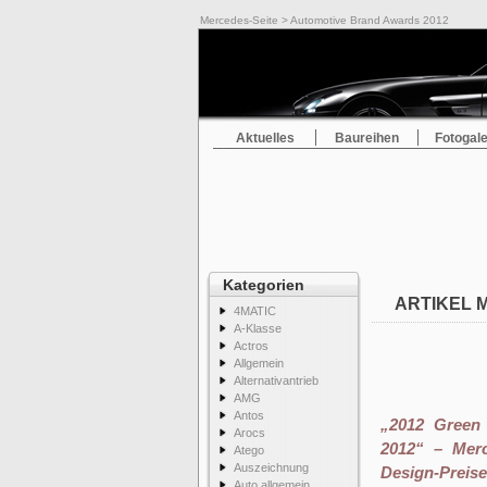
Mercedes-Seite
> Automotive Brand Awards 2012
Aktuelles
Baureihen
Fotogale
Kategorien
ARTIKEL 
4MATIC
A-Klasse
Actros
Allgemein
Alternativantrieb
AMG
Antos
„2012 Gree
Arocs
2012“ – Merc
Atego
Auszeichnung
Design-Preise
Auto allgemein