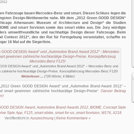
 2012
sten Fahrzeuge bauen Mercedes-Benz und smart. Diesen Schluss legen die
jüngsten Design-Wettbewerbe nahe. Mit dem „2012 Green GOOD DESIGN“
Chicago Athenaeum: Museum of Architecture and Design“ die Studien
OME und smart forvision sowie das smart ebike aus. Die Jury würdigte
ers umweltfreundliche und nachhaltige Design dieser Fahrzeuge. Beim
d Contest 2012“, den der Rat für Formgebung veranstaltet, schaffte es
ar 16 Mal auf die Siegerliste.
OOD DESIGN Award“ und „Automotive Brand Award 2012“ – Mercedes-Benz und
 zahlreiche hochkarätige Design-Preise. Konzeptfahrzeug Mercedes-Benz F125!
Weiterlesen ...
(728 Wörter, 6 Bilder)
„2012 Green GOOD DESIGN Award“ und „Automotive Brand Award 2012“ –
d smart gewinnen zahlreiche hochkarätige Design-Preise
.
Ganzer Beitrag
er)
 GOOD DESIGN Award
,
Automotive Brand Awards 2012
,
BIOME
,
Concept Style
rive Style App
,
F125
,
smart ebike
,
smart for-us
,
smart forvision
,
W176
,
X218
Veröffentlicht in
Auszeichnung
|
Keine Kommentare »