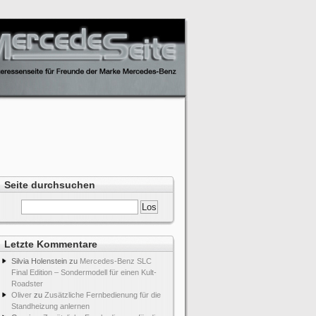
Seite durchsuchen
Letzte Kommentare
Silvia Holenstein
zu
Mercedes-Benz SLC
Final Edition – Sondermodell für einen Kult-
Roadster
Oliver
zu
Zusätzliche Fernbedienung für die
Standheizung anlernen