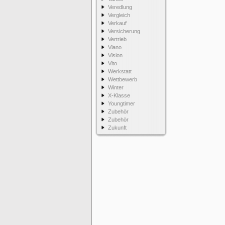
Veredlung
Vergleich
Verkauf
Versicherung
Vertrieb
Viano
Vision
Vito
Werkstatt
Wettbewerb
Winter
X-Klasse
Youngtimer
Zubehör
Zubehör
Zukunft