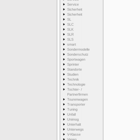
Service
Sicherheit
Sicherheit
SL
SLC
SLK
SLR
SLS
smart
Sondermodelle
Sonderschutz
Sportwagen
Sprinter
Standorte
Studien
Technik
Technologie
Tochter- /
Partnerfirmen
Tourenwagen
Transporter
Tuning
Unfall
Unimog
Unterhalt
Unterwegs
V-Klasse
Vaneo