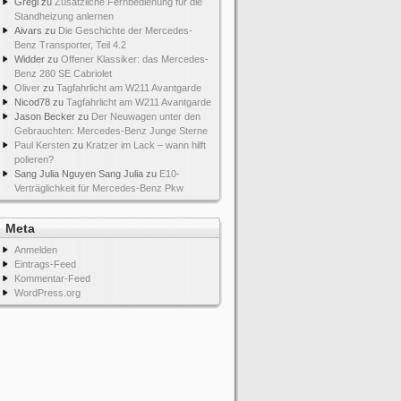
Gregi
zu
Zusätzliche Fernbedienung für die
Standheizung anlernen
Aivars
zu
Die Geschichte der Mercedes-
Benz Transporter, Teil 4.2
Widder
zu
Offener Klassiker: das Mercedes-
Benz 280 SE Cabriolet
Oliver
zu
Tagfahrlicht am W211 Avantgarde
Nicod78
zu
Tagfahrlicht am W211 Avantgarde
Jason Becker
zu
Der Neuwagen unter den
Gebrauchten: Mercedes-Benz Junge Sterne
Paul Kersten
zu
Kratzer im Lack – wann hilft
polieren?
Sang Julia Nguyen Sang Julia
zu
E10-
Verträglichkeit für Mercedes-Benz Pkw
Meta
Anmelden
Eintrags-Feed
Kommentar-Feed
WordPress.org