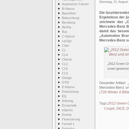
Dienstag, 21. August
Autonomes Fahren
B-Klasse
Die faszinierend
Baureihen
Ergebnisse der 
Beleuchtung
zeichnete das „
Bereifung
Mercedes-Benz BI
Bertha
damit das besond
Bus
„Automotive Bran
C-Klasse
Mercedes-Benz sog
car2go
Citan
CL
CLA
Classic
„2012 Green G
CLC
CLK
smart gewinnen
CLS
Design
DTM
Gesamter Artikel:
E-Klasse
Mercedes-Benz un
Entwicklung
(728 Wörter, 6 Bild
EQ
Erlkönig
Tags:
2012 Green
Ersatzteile
Coupé
,
DICE
,
D
eSports
Events
Finanzierung
Formel 1
Formel e