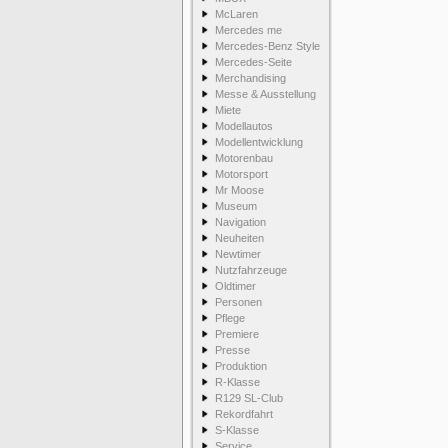
McLaren
Mercedes me
Mercedes-Benz Style
Mercedes-Seite
Merchandising
Messe & Ausstellung
Miete
Modellautos
Modellentwicklung
Motorenbau
Motorsport
Mr Moose
Museum
Navigation
Neuheiten
Newtimer
Nutzfahrzeuge
Oldtimer
Personen
Pflege
Premiere
Presse
Produktion
R-Klasse
R129 SL-Club
Rekordfahrt
S-Klasse
Service