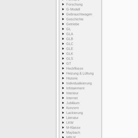
Forschung
G-Modell
Gebrauchtwagen
Geschichte
Getriebe
GL
GLA
GLB
GLC
GLE
GLK
GLS
GT
Heckflosse
Heizung & Lüftung
Historie
Individualisierung
Infotainment
Interieur
Internet
Jubiläum
Konzern
Lackierung
Literatur
LKW
M-Klasse
Maybach
MBUX