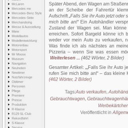
Später Abend, den Wagen am Straßenr
McLaren
Mercedes me
an der Scheibe der Fahrertür klem
Mercedes-Benz Style
Aufschrift
„Falls Sie ihr Auto jetzt oder
Mercedes-Seite
mich bitte an!“
Ein Autohändler verspr
Merchandising
Messe & Ausstellung
Zustand der Wagen sei. Man könne
Miete
erreichen. Sofort Bargeld könne ic
Modellautos
weder vor mein Auto zu verkaufen, no
Modellentwicklung
Motorenbau
Was finde ich als nächstes an mei
Motorsport
Pizzeria – wenn Sie was essen mö
Mr Moose
Weiterlesen ...
(462 Wörter, 2 Bilder)
Museum
Navigation
Gesamter Artikel:
„Falls Sie ihr Auto 
Neuheiten
Newtimer
rufen Sie mich bitte an!“ – das klein
Nutzfahrzeuge
(462 Wörter, 2 Bilder)
Oldtimer
Personen
Pflege
Tags:
Auto verkaufen
,
Autohänd
Premiere
Gebrauchtwagen
,
Gebrauchtwagenhän
Presse
Produktion
Werbekärtche
R-Klasse
Veröffentlicht in
Allgem
R129 SL-Club
Rekordfahrt
S-Klasse
Service