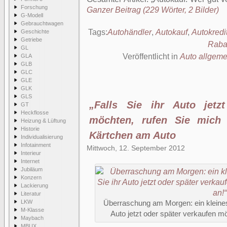
Forschung
Ganzer Beitrag (229 Wörter, 2 Bilder)
G-Modell
Gebrauchtwagen
Tags:
Autohändler
,
Autokauf
,
Autokredi
Geschichte
Getriebe
Raba
GL
Veröffentlicht in
Auto allgeme
GLA
GLB
GLC
GLE
GLK
GLS
„Falls Sie ihr Auto jetz
GT
Heckflosse
möchten, rufen Sie mich 
Heizung & Lüftung
Historie
Kärtchen am Auto
Individualisierung
Infotainment
Mittwoch, 12. September 2012
Interieur
Internet
Jubiläum
Konzern
Lackierung
Literatur
LKW
Überraschung am Morgen: ein kleines 
M-Klasse
Auto jetzt oder später verkaufen mö
Maybach
MBUX