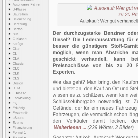
Autonomes Fahren
B-Klasse
Baureihen
Beleuchtung
Autokauf: Wer gut verhandelt
Bereifung
Bertha
Der durchzugstarke Benziner oder
Bus
C-Klasse
Diesel? Die Lederausstattung für 
car2go
besser die günstigere Stoff-Garn
Citan
möglich, wenn man Abstriche ma
CL
geschickt verhandelt, kann be
CLA
Classic
Preisnachlässe von bis zu 20 P
CLC
Experten.
CLK
CLS
Wie das geht? Man bringt den Kaufprei
Design
und bietet an, den Kauf an Ort und St
DTM
E-Klasse
wissen es zu schätzen, wenn kein weit
Entwicklung
Schlüsselübergabe notwendig ist. Z
EQ
Gelände, der für ein neues Fahrzeug
Erlkönig
Ersatzteile
Fahrzeugen, die vermutlich schon län
eSports
den Verkäufer damit locken, de
Events
Weiterlesen ...
(229 Wörter, 2 Bilder)
Finanzierung
Formel 1
Gesamter Artikel:
Autokauf: Wer gut ve
Formel e