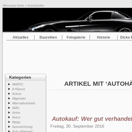
Mercedes-Seite
> Autohändler
Aktuelles
Baureihen
Fotogalerie
Historie
Dicke 
Kategorien
ARTIKEL MIT ‘AUTO
4MATIC
A-Klasse
Actros
Allgemein
Alternativantrieb
AMG
Antos
Arocs
Autokauf: Wer gut verhandelt
Atego
Freitag, 30. September 2016
Auszeichnung
Auto allgemein