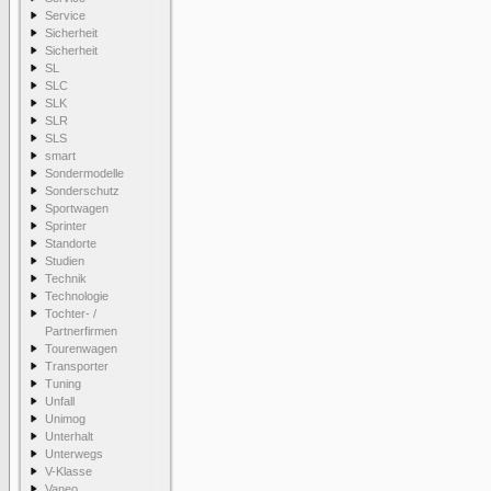
Service
Sicherheit
Sicherheit
SL
SLC
SLK
SLR
SLS
smart
Sondermodelle
Sonderschutz
Sportwagen
Sprinter
Standorte
Studien
Technik
Technologie
Tochter- /
Partnerfirmen
Tourenwagen
Transporter
Tuning
Unfall
Unimog
Unterhalt
Unterwegs
V-Klasse
Vaneo