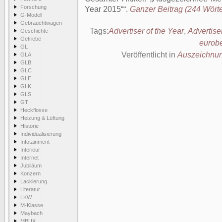
Forschung
Year 2015“
.
Ganzer Beitrag (244 Wörter
G-Modell
Gebrauchtwagen
Tags:
Advertiser of the Year
,
Advertise
Geschichte
Getriebe
eurob
GL
Veröffentlicht in
Auszeichnu
GLA
GLB
GLC
GLE
GLK
GLS
GT
Heckflosse
Heizung & Lüftung
Historie
Individualisierung
Infotainment
Interieur
Internet
Jubiläum
Konzern
Lackierung
Literatur
LKW
M-Klasse
Maybach
MBUX