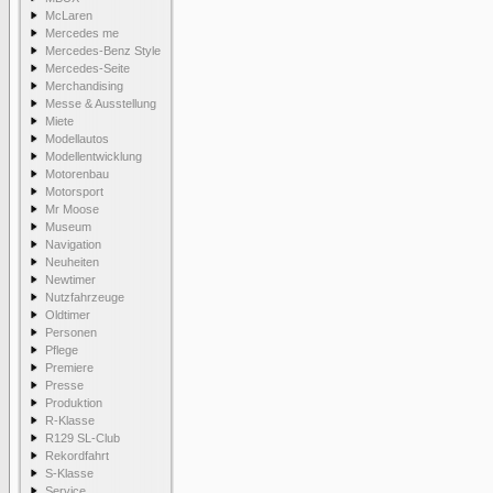
McLaren
Mercedes me
Mercedes-Benz Style
Mercedes-Seite
Merchandising
Messe & Ausstellung
Miete
Modellautos
Modellentwicklung
Motorenbau
Motorsport
Mr Moose
Museum
Navigation
Neuheiten
Newtimer
Nutzfahrzeuge
Oldtimer
Personen
Pflege
Premiere
Presse
Produktion
R-Klasse
R129 SL-Club
Rekordfahrt
S-Klasse
Service