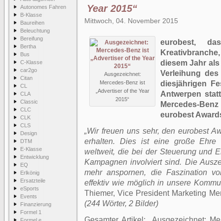
Year 2015“
Autonomes Fahren
B-Klasse
Mittwoch, 04. November 2015
Baureihen
Beleuchtung
Bereifung
eurobest, da
Bertha
Kreativbranch
Bus
diesem Jahr als 
C-Klasse
car2go
Verleihung des
Ausgezeichnet:
Citan
Mercedes-Benz ist
diesjährigen F
CL
„Advertiser of the Year
Antwerpen statt
CLA
2015“
Classic
Mercedes-Benz
CLC
eurobest Award
CLK
CLS
„Wir freuen uns sehr, den eurobest Awa
Design
erhalten. Dies ist eine große Ehre 
DTM
E-Klasse
weltweit, die bei der Steuerung und E
Entwicklung
Kampagnen involviert sind. Die Ausz
EQ
mehr anspornen, die Faszination v
Erlkönig
Ersatzteile
effektiv wie möglich in unsere Kommu
eSports
Thiemer, Vice President Marketing M
Events
(244 Wörter, 2 Bilder)
Finanzierung
Formel 1
Gesamter Artikel:
Ausgezeichnet: Mer
Formel e