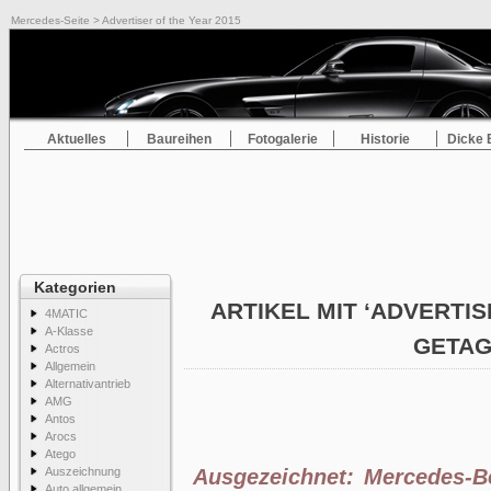
Mercedes-Seite
> Advertiser of the Year 2015
Aktuelles
Baureihen
Fotogalerie
Historie
Dicke 
Kategorien
ARTIKEL MIT ‘ADVERTIS
4MATIC
A-Klasse
GETA
Actros
Allgemein
Alternativantrieb
AMG
Antos
Arocs
Atego
Auszeichnung
Ausgezeichnet: Mercedes-Be
Auto allgemein