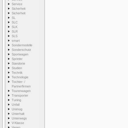
Service
Sicherheit
Sicherheit
SL
SLC
SLK
SLR
SLS
smart
Sondermodelle
Sonderschutz
Sportwagen
Sprinter
Standorte
Studien
Technik
Technologie
Tochter- /
Partnerfirmen
Tourenwagen
Transporter
Tuning
Unfall
Unimog
Unterhalt
Unterwegs
V-Klasse
Vaneo