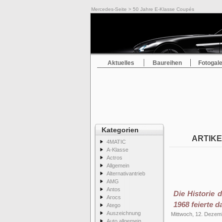
Mercedes-Seite
> 50 Jahre E-Klasse Coupés
Aktuelles
Baureihen
Fotogale
Kategorien
ARTIKE
4MATIC
A-Klasse
Actros
Allgemein
Alternativantrieb
AMG
Antos
Die Historie 
Arocs
1968 feierte 
Atego
Auszeichnung
Mittwoch, 12. Dezem
Auto allgemein