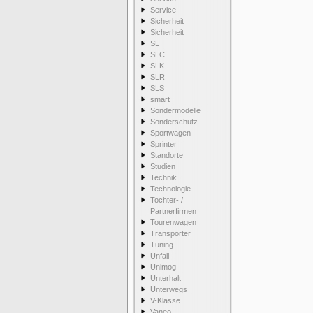
Service
Sicherheit
Sicherheit
SL
SLC
SLK
SLR
SLS
smart
Sondermodelle
Sonderschutz
Sportwagen
Sprinter
Standorte
Studien
Technik
Technologie
Tochter- /
Partnerfirmen
Tourenwagen
Transporter
Tuning
Unfall
Unimog
Unterhalt
Unterwegs
V-Klasse
Vaneo