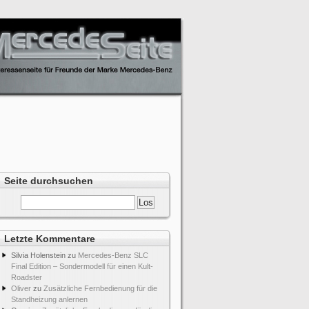
Seite durchsuchen
Letzte Kommentare
Silvia Holenstein
zu
Mercedes-Benz SLC
Final Edition – Sondermodell für einen Kult-
Roadster
Oliver
zu
Zusätzliche Fernbedienung für die
Standheizung anlernen