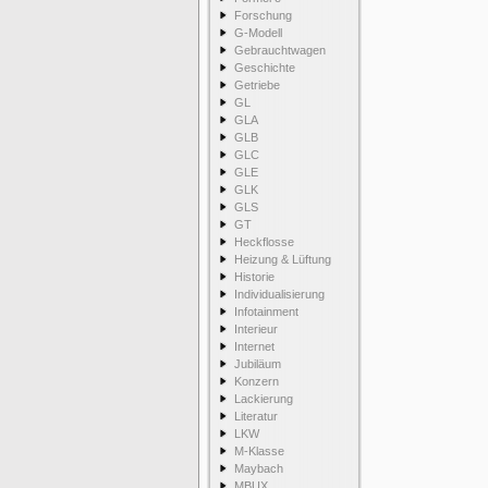
Forschung
G-Modell
Gebrauchtwagen
Geschichte
Getriebe
GL
GLA
GLB
GLC
GLE
GLK
GLS
GT
Heckflosse
Heizung & Lüftung
Historie
Individualisierung
Infotainment
Interieur
Internet
Jubiläum
Konzern
Lackierung
Literatur
LKW
M-Klasse
Maybach
MBUX