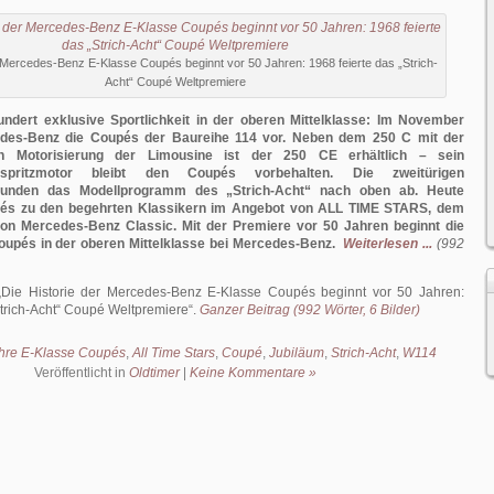
r Mercedes-Benz E-Klasse Coupés beginnt vor 50 Jahren: 1968 feierte das „Strich-
Acht“ Coupé Weltpremiere
undert exklusive Sportlichkeit in der oberen Mittelklasse: Im November
edes-Benz die Coupés der Baureihe 114 vor. Neben dem 250 C mit der
n Motorisierung der Limousine ist der 250 CE erhältlich – sein
Einspritzmotor bleibt den Coupés vorbehalten. Die zweitürigen
runden das Modellprogramm des „Strich-Acht“ nach oben ab. Heute
pés zu den begehrten Klassikern im Angebot von ALL TIME STARS, dem
on Mercedes-Benz Classic. Mit der Premiere vor 50 Jahren beginnt die
oupés in der oberen Mittelklasse bei Mercedes-Benz.
Weiterlesen ...
(992
Die Historie der Mercedes-Benz E-Klasse Coupés beginnt vor 50 Jahren:
Strich-Acht“ Coupé Weltpremiere
.
Ganzer Beitrag (992 Wörter, 6 Bilder)
hre E-Klasse Coupés
,
All Time Stars
,
Coupé
,
Jubiläum
,
Strich-Acht
,
W114
Veröffentlicht in
Oldtimer
|
Keine Kommentare »