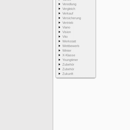
Veredlung
Vergleich
Verkauf
Versicherung
Vertrieb
Viano
Vision
Vito
Werkstatt
Wettbewerb
Winter
X-Klasse
Youngtimer
Zubehör
Zubehör
Zukunft