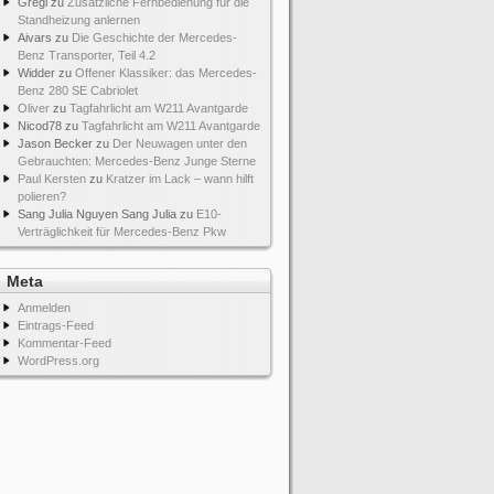
Gregi
zu
Zusätzliche Fernbedienung für die
Standheizung anlernen
Aivars
zu
Die Geschichte der Mercedes-
Benz Transporter, Teil 4.2
Widder
zu
Offener Klassiker: das Mercedes-
Benz 280 SE Cabriolet
Oliver
zu
Tagfahrlicht am W211 Avantgarde
Nicod78
zu
Tagfahrlicht am W211 Avantgarde
Jason Becker
zu
Der Neuwagen unter den
Gebrauchten: Mercedes-Benz Junge Sterne
Paul Kersten
zu
Kratzer im Lack – wann hilft
polieren?
Sang Julia Nguyen Sang Julia
zu
E10-
Verträglichkeit für Mercedes-Benz Pkw
Meta
Anmelden
Eintrags-Feed
Kommentar-Feed
WordPress.org