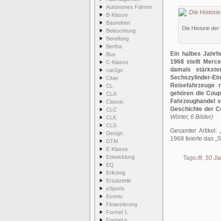
Autonomes Fahren
B-Klasse
Baureihen
Die Historie de
Beleuchtung
Bereifung
Bertha
Ein halbes Jahrh
Bus
1968 stellt Merc
C-Klasse
damals stärkste
car2go
Sechszylinder-
Citan
Reisefahrzeuge 
CL
gehören die Cou
CLA
Fahrzeughandel v
Classic
Geschichte der C
CLC
Wörter, 6 Bilder)
CLK
CLS
Gesamter Artikel:
Design
1968 feierte das „
DTM
E-Klasse
Entwicklung
Tags:
/8
,
50 Ja
EQ
Erlkönig
Ersatzteile
eSports
Events
Finanzierung
Formel 1
Formel e