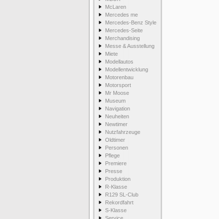
McLaren
Mercedes me
Mercedes-Benz Style
Mercedes-Seite
Merchandising
Messe & Ausstellung
Miete
Modellautos
Modellentwicklung
Motorenbau
Motorsport
Mr Moose
Museum
Navigation
Neuheiten
Newtimer
Nutzfahrzeuge
Oldtimer
Personen
Pflege
Premiere
Presse
Produktion
R-Klasse
R129 SL-Club
Rekordfahrt
S-Klasse
Service