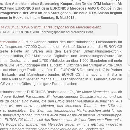
z den Abschluss einer Sponsoring-Kooperation für die DTM bekannt. Ab
2013 wird EURONICS mit dem EURONICS Mercedes AMG C-Coupé in der
enwagenserie der Welt an den Start gehen. Die neue DTM-Saison beginnt
nnen in Hockenheim am Sonntag, 5. Mai 2013.
DTM 2013: EURONICS wird Fahrzeugsponsor bei Mercedes-Benz
utschland eG
ist bewährter Partner des mittelständischen Fachhandels für
 Auf insgesamt 477.000 Quadratmetern Verkaufsfläche bieten die EURONICS
breite Palette an Waren aus den Bereichen Unterhaltungselektronik,
kommunikation, PC / Multimedia, Digitalfoto und Unterhaltungssoftware. Die
hlt in Deutschland rund 1.700 Mitglieder an über 1.900 Standorten mit mehr
itern. Die Verbundgruppe mit Hauptsitz in Ditzingen bei Stuttgart wurde 1969
kt auf eine lange Tradition zurück. Die EURONICS Deutschland eG ist Partner
 Einkaufs- und Marketingverbundes EURONICS International mit Sitz in
 sind 6.400 Mitglieder an mehr als 11.000 Standorten in 31 Ländern aktiv, die
CS zu einem Gütesiegel in ganz Europa machen.
Vorstandssprecher EURONICS Deutschland eG
:
„Die Marke Mercedes steht für
und pure Technik-Faszination. Ein herausragender Qualitätsanspruch und die
ste zu geben sind Werte, die den Erfolg dieser Weltmarke ausmachen. Aus
ben wir uns dazu entschieden, das Mercedes Team in der DTM als
r zu unterstützen. Der Stern als verbindendes Markenzeichen steht für ein
eistungsversprechen und passt auch zum Anspruch unserer Verbundgruppe:
cs“ – EURONICS Kunden soll das Beste aus der Welt der Consumer Electronics
ls Kooperationspartner von Mercedes freuen wir uns jetzt auf innovative
gien, atemberaubende Überholmanöver und großen Sportsgeist.“