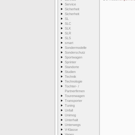
Service
Sicherheit
Sicherheit
SL
SLC
SLK
SLR
SLS
smart
Sondermodelle
Sonderschutz
Sportwagen
Sprinter
Standorte
Studien
Technik
Technologie
Tochter- /
Partnerfirmen
Tourenwagen
Transporter
Tuning
Unfall
Unimog
Unterhalt
Unterwegs
V-Klasse
Vaneo