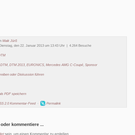
on
Maik Jürß
Dienstag, den 22. Januar 2013 um 13:43 Uhr | 4.264 Besuche
DTM
e DTM
,
DTM 2013
,
EURONICS
,
Mercedes AMG C-Coupé
,
Sponsor
eiben oder Diskussion führen
als PDF speichern
SS 2.0 Kommentar-Feed
·
Permalink
 oder kommentiere ...
et
sein, um einen Kommentar zu erstellen.