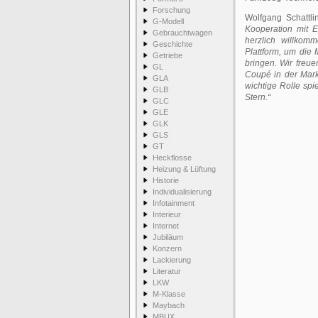
Forschung
Wolfgang Schattl
G-Modell
Kooperation mit 
Gebrauchtwagen
herzlich willkom
Geschichte
Plattform, um die
Getriebe
bringen. Wir fre
GL
Coupé in der Mark
GLA
wichtige Rolle s
GLB
Stern.“
GLC
GLE
GLK
GLS
GT
Heckflosse
Heizung & Lüftung
Historie
Individualisierung
Infotainment
Interieur
Internet
Jubiläum
Konzern
Lackierung
Literatur
LKW
M-Klasse
Maybach
MBUX