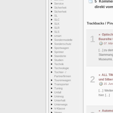
5 Komment
Service
direkt vo
Sicherheit
Sicherheit
SL
SLC
Trackbacks / Pin
SLK
SLR
SLS
» Optisch
1
smart
Baureihe 
Sondermodelle
07. Mä
Sonderschutz
Sportwagen
[…] zu de
Sprinter
Stammang
Standorte
Museums. 
Studien
Technik
Technologie
Tochter- /
» ALL TI
2
Partnerfirmen
und Silber
Tourenwagen
15. Jun
Transporter
Tuning
[…] Weite
Unfall
hier. […]
Unimog
Unterhalt
Unterwegs
V-Klasse
» Automo
Vaneo