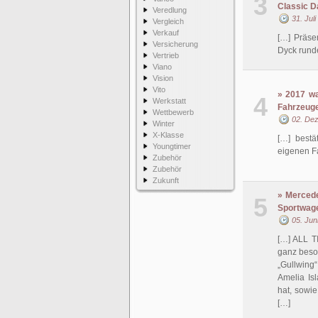
3
Classic D
Veredlung
31. Jul
Vergleich
Verkauf
[…] Präse
Versicherung
Dyck runde
Vertrieb
Viano
Vision
Vito
» 2017 wa
4
Werkstatt
Fahrzeuge
Wettbewerb
02. De
Winter
X-Klasse
[…] bestä
Youngtimer
eigenen F
Zubehör
Zubehör
Zukunft
» Mercede
5
Sportwage
05. Jun
[…] ALL T
ganz beso
„Gullwing
Amelia Is
hat, sowi
[…]