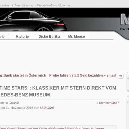
Klassiker mit Stern direkt vom Mercedes-Benz Museum
rie
Historie
Dicke Bertha
Mr. Moose
 Bank startet in Österreich
Probe fahren statt Geld bezahlen – smart
social leasing
 TIME STARS“: KLASSIKER MIT STERN DIREKT VOM
EDES-BENZ MUSEUM
icht in
Classic
5 Kommentare »
ben 11. November 2015 von
Maik Jürß