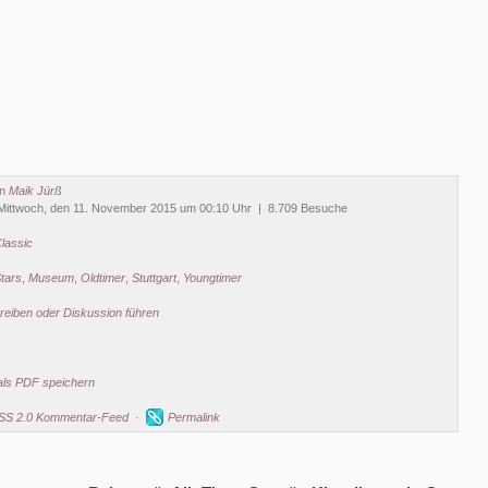
on
Maik Jürß
Mittwoch, den 11. November 2015 um 00:10 Uhr | 8.709 Besuche
lassic
Stars
,
Museum
,
Oldtimer
,
Stuttgart
,
Youngtimer
eiben oder Diskussion führen
als PDF speichern
SS 2.0 Kommentar-Feed
·
Permalink