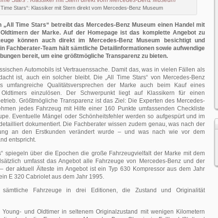
l Time Stars“: Klassiker mit Stern direkt vom Mercedes-Benz Museum
„All Time Stars“ betreibt das Mercedes-Benz Museum einen Handel mit
Oldtimern der Marke. Auf der Homepage ist das komplette Angebot zu
rzeuge können auch direkt im Mercedes-Benz Museum besichtigt und
in Fachberater-Team hält sämtliche Detailinformationen sowie aufwendige
ungen bereit, um eine größtmögliche Transparenz zu bieten.
ssischen Automobils ist Vertrauenssache. Damit das, was in vielen Fällen als
dacht ist, auch ein solcher bleibt. Die „All Time Stars“ von Mercedes-Benz
s umfangreiche Qualitätsversprechen der Marke auch beim Kauf eines
Oldtimers einzulösen. Der Schwerpunkt liegt auf Klassikern für einen
etrieb. Größtmögliche Transparenz ist das Ziel: Die Experten des Mercedes-
men jedes Fahrzeug mit Hilfe einer 160 Punkte umfassenden Checkliste
upe. Eventuelle Mängel oder Schönheitsfehler werden so aufgespürt und im
etailliert dokumentiert. Die Fachberater wissen zudem genau, was nach der
erung an den Erstkunden verändert wurde – und was nach wie vor dem
nd entspricht.
rs“ spiegeln über die Epochen die große Fahrzeugvielfalt der Marke mit dem
dsätzlich umfasst das Angebot alle Fahrzeuge von Mercedes-Benz und der
 der aktuell Älteste im Angebot ist ein Typ 630 Kompressor aus dem Jahr
ein E 320 Cabriolet aus dem Jahr 1995.
 sämtliche Fahrzeuge in drei Editionen, die Zustand und Originalität
: Young- und Oldtimer in seltenem Originalzustand mit wenigen Kilometern