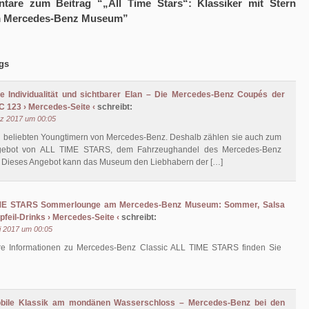
are zum Beitrag “„All Time Stars“: Klassiker mit Stern
m Mercedes-Benz Museum”
gs
e Individualität und sichtbarer Elan – Die Mercedes-Benz Coupés der
C 123 › Mercedes-Seite ‹
schreibt:
rz 2017 um 00:05
n beliebten Youngtimern von Mercedes-Benz. Deshalb zählen sie auch zum
ebot von ALL TIME STARS, dem Fahrzeughandel des Mercedes-Benz
Dieses Angebot kann das Museum den Liebhabern der […]
ME STARS Sommerlounge am Mercedes-Benz Museum: Sommer, Salsa
pfeil-Drinks › Mercedes-Seite ‹
schreibt:
i 2017 um 00:05
re Informationen zu Mercedes-Benz Classic ALL TIME STARS finden Sie
bile Klassik am mondänen Wasserschloss – Mercedes-Benz bei den