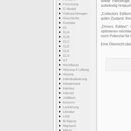
sowie Fahrzeuge, 
Forschung
aufwändig restauri
G-Modell
Gebrauchtwagen
„Collectors Editio
Geschichte
guten Zustand. Ihr
Getriebe
„Drivers Edition“
GL
optimieren möchten
GLA
noch Potenzial für
GLB
GLC
Eine Übersicht übe
GLE
GLK
GLS
GT
Heckflosse
Heizung & Lüftung
Historie
Individualisierung
Infotainment
Interieur
Internet
Jubiläum
Konzern
Lackierung
Literatur
LKW
M-Klasse
Maybach
MBUX