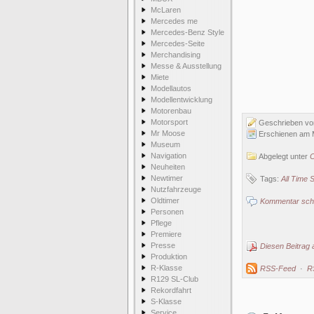
McLaren
Mercedes me
Mercedes-Benz Style
Mercedes-Seite
Merchandising
Messe & Ausstellung
Miete
Modellautos
Modellentwicklung
Motorenbau
Motorsport
Geschrieben v
Mr Moose
Erschienen am 
Museum
Navigation
Abgelegt unter
C
Neuheiten
Newtimer
Tags:
All Time 
Nutzfahrzeuge
Oldtimer
Kommentar schr
Personen
Pflege
Premiere
Presse
Diesen Beitrag 
Produktion
R-Klasse
RSS-Feed
·
R
R129 SL-Club
Rekordfahrt
S-Klasse
Service