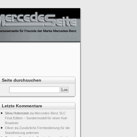
Seite durchsuchen
Letzte Kommentare
Silvia Holenstein
zu
Mercedes-Benz SLC
Final Edition – Sondermodell für einen Kult-
Roadster
Oliver
zu
Zusätzliche Fernbedienung für die
Standheizung anlernen