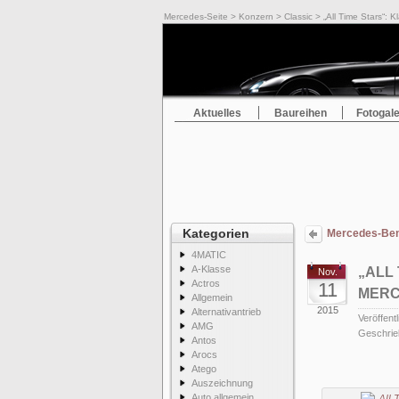
Mercedes-Seite
>
Konzern
>
Classic
> „All Time Stars“: 
Aktuelles
Baureihen
Fotogale
Kategorien
Mercedes-Benz
4MATIC
A-Klasse
„ALL
Nov.
Actros
11
MERC
Allgemein
2015
Alternativantrieb
Veröffentl
AMG
Geschrie
Antos
Arocs
Atego
Auszeichnung
Auto allgemein