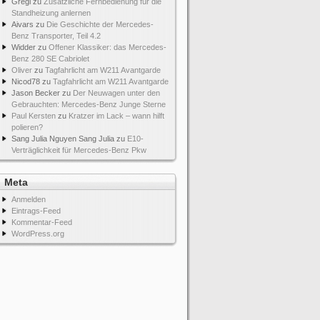
Gregi
zu
Zusätzliche Fernbedienung für die
Standheizung anlernen
Aivars
zu
Die Geschichte der Mercedes-
Benz Transporter, Teil 4.2
Widder
zu
Offener Klassiker: das Mercedes-
Benz 280 SE Cabriolet
Oliver
zu
Tagfahrlicht am W211 Avantgarde
Nicod78
zu
Tagfahrlicht am W211 Avantgarde
Jason Becker
zu
Der Neuwagen unter den
Gebrauchten: Mercedes-Benz Junge Sterne
Paul Kersten
zu
Kratzer im Lack – wann hilft
polieren?
Sang Julia Nguyen Sang Julia
zu
E10-
Verträglichkeit für Mercedes-Benz Pkw
Meta
Anmelden
Eintrags-Feed
Kommentar-Feed
WordPress.org