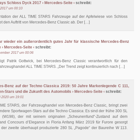
ays Schloss Dyck 2017 › Mercedes-Seite ‹
schreibt:
i 2017 um 00:10
ntation der ALL TIME STARS Fahrzeuge auf der Apfelwiese von Schloss
t den Auftritt von Mercedes-Benz Classic ab. Der […]
r wieder ein außerordentlich gutes Jahr für klassische Mercedes-Benz
 › Mercedes-Seite ‹
schreibt:
zember 2017 um 00:06
tigt Patrik Gottwick, bei Mercedes-Benz Classic verantwortlich für den
ahrzeughandel ALL TIME STARS. „Der Trend zeigt kontinuierlich nach […]
s-Benz auf der Techno Classica 2019: 50 Jahre Markenlegende C 111,
n-Stars und die Zukunft des Automobils › Mercedes-Seite ‹
schreibt:
i 2020 um 19:01
IME STARS, der Fahrzeughandel von Mercedes-Benz Classic, bringt zwei
ndere Sportwagen-Stars auf die Techno Classica: Es sind der frühe 300 SL
“ (W198), der mit seinem originalen „Scheunenfund“-Zustand auf dem
land Concours d’Elegance in Floria Anfang März 2019 für Furore gesorgt
e der zweite überhaupt produzierte 280 SL „Pagode“ der Baureihe W 113.