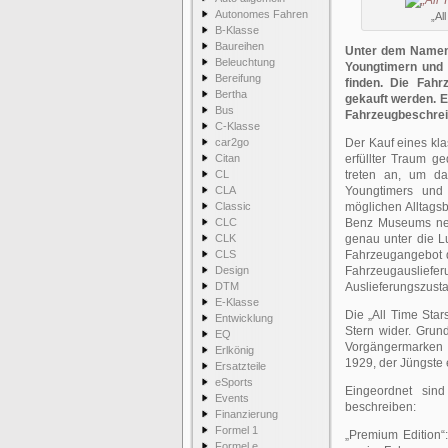
Autonomes Fahren
„Al
B-Klasse
Baureihen
Unter dem Namen 
Beleuchtung
Youngtimern und 
Bereifung
finden. Die Fah
Bertha
gekauft werden. E
Bus
Fahrzeugbeschreib
C-Klasse
car2go
Der Kauf eines kla
Citan
erfüllter Traum ge
CL
treten an, um da
CLA
Youngtimers und 
Classic
möglichen Alltagsb
CLC
Benz Museums neh
CLK
genau unter die L
CLS
Fahrzeugangebot d
Design
Fahrzeugauslief
DTM
Auslieferungszusta
E-Klasse
Die „All Time Sta
Entwicklung
Stern wider. Grun
EQ
Vorgängermarken –
Erlkönig
1929, der Jüngste 
Ersatzteile
eSports
Eingeordnet sind
Events
beschreiben:
Finanzierung
Formel 1
„Premium Edition“
Formel e