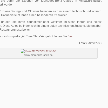
die durch die Experten von Mercedes-Benz Classic in Fellbach/Stuttgart
ert wurden.
n“: Diese Young- und Oldtimer befinden sich in einem technisch und optisch
e Patina verleiht ihnen einen besonderen Charakter.
: Für alle, die ihren Youngtimer oder Oldtimer im Alltag fahren und selbst
. Diese Autos befinden sich in einem guten technischen Zustand, bieten aber
 Restaurierungsarbeiten.
r das komplette „All Time Stars“-Angebot finden Sie
hier
.
Foto:
Daimler AG
www.mercedes-seite.de