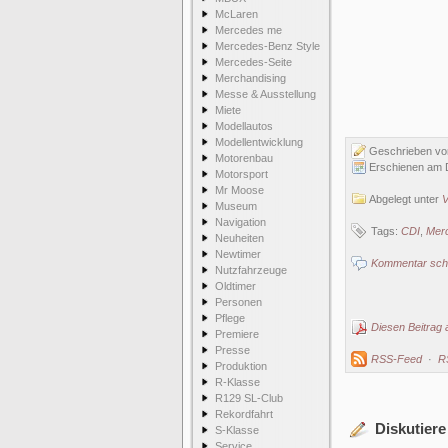
McLaren
Mercedes me
Mercedes-Benz Style
Mercedes-Seite
Merchandising
Messe & Ausstellung
Miete
Modellautos
Modellentwicklung
Geschrieben v
Motorenbau
Erschienen am 
Motorsport
Mr Moose
Abgelegt unter
V
Museum
Navigation
Tags:
CDI
,
Mer
Neuheiten
Newtimer
Kommentar schr
Nutzfahrzeuge
Oldtimer
Personen
Pflege
Diesen Beitrag 
Premiere
Presse
RSS-Feed
·
R
Produktion
R-Klasse
R129 SL-Club
Rekordfahrt
Diskutiere
S-Klasse
Service