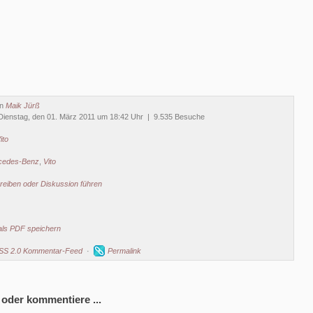
on
Maik Jürß
Dienstag, den 01. März 2011 um 18:42 Uhr | 9.535 Besuche
ito
cedes-Benz
,
Vito
eiben oder Diskussion führen
als PDF speichern
SS 2.0 Kommentar-Feed
·
Permalink
 oder kommentiere ...