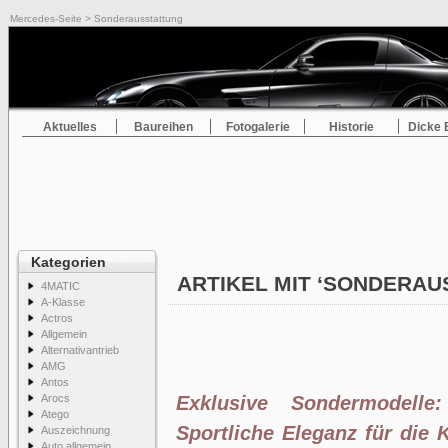
Mercedes-Seite
> Sonderausstattung
Aktuelles
Baureihen
Fotogalerie
Historie
Dicke 
Kategorien
ARTIKEL MIT ‘SONDERA
4MATIC
A-Klasse
Actros
Allgemein
Alternativantrieb
AMG
Antos
Arocs
Exklusive Sondermodelle
Atego
Sportliche Eleganz für die
Auszeichnung
Auto allgemein