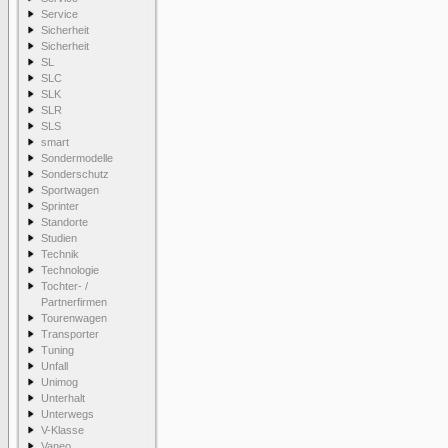
Service
Sicherheit
Sicherheit
SL
SLC
SLK
SLR
SLS
smart
Sondermodelle
Sonderschutz
Sportwagen
Sprinter
Standorte
Studien
Technik
Technologie
Tochter- /
Partnerfirmen
Tourenwagen
Transporter
Tuning
Unfall
Unimog
Unterhalt
Unterwegs
V-Klasse
Vaneo