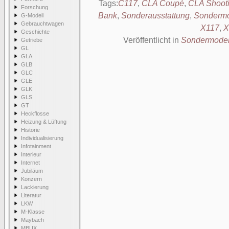
Tags:
C117
,
CLA Coupé
,
CLA Shoot
Forschung
Bank
,
Sonderausstattung
,
Sondermo
G-Modell
Gebrauchtwagen
X117
,
X
Geschichte
Veröffentlicht in
Sondermodel
Getriebe
GL
GLA
GLB
GLC
GLE
GLK
GLS
GT
Heckflosse
Heizung & Lüftung
Historie
Individualisierung
Infotainment
Interieur
Internet
Jubiläum
Konzern
Lackierung
Literatur
LKW
M-Klasse
Maybach
MBUX