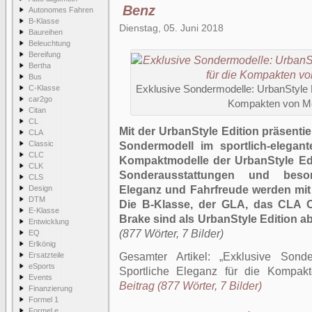
Benz
Autonomes Fahren
B-Klasse
Dienstag, 05. Juni 2018
Baureihen
Beleuchtung
Bereifung
Bertha
Bus
C-Klasse
Exklusive Sondermodelle: UrbanStyle Ed
car2go
Kompakten von M
Citan
CL
Mit der UrbanStyle Edition präsenti
CLA
Classic
Sondermodell im sportlich-elegan
CLC
Kompaktmodelle der UrbanStyle Edi
CLK
Sonderausstattungen und beson
CLS
Design
Eleganz und Fahrfreude werden mit
DTM
Die B-Klasse, der GLA, das CLA 
E-Klasse
Brake sind als UrbanStyle Edition ab 
Entwicklung
(877 Wörter, 7 Bilder)
EQ
Erlkönig
Ersatzteile
Gesamter Artikel:
Exklusive Sonde
eSports
Sportliche Eleganz für die Kompak
Events
Beitrag (877 Wörter, 7 Bilder)
Finanzierung
Formel 1
Formel e