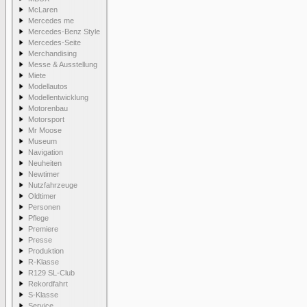
McLaren
Mercedes me
Mercedes-Benz Style
Mercedes-Seite
Merchandising
Messe & Ausstellung
Miete
Modellautos
Modellentwicklung
Motorenbau
Motorsport
Mr Moose
Museum
Navigation
Neuheiten
Newtimer
Nutzfahrzeuge
Oldtimer
Personen
Pflege
Premiere
Presse
Produktion
R-Klasse
R129 SL-Club
Rekordfahrt
S-Klasse
Service