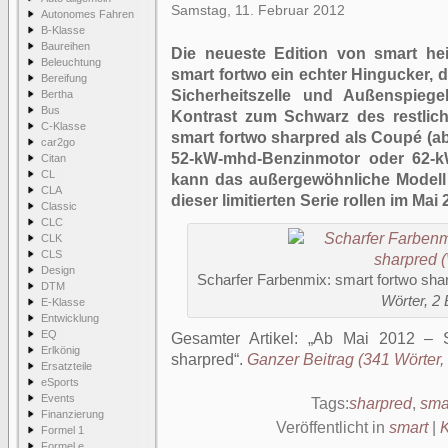
Samstag, 11. Februar 2012
Autonomes Fahren
B-Klasse
Baureihen
Die neueste Edition von smart hei
Beleuchtung
smart fortwo ein echter Hingucker, d
Bereifung
Sicherheitszelle und Außenspiege
Bertha
Bus
Kontrast zum Schwarz des restliche
C-Klasse
smart fortwo sharpred als Coupé (ab
car2go
52-kW-mhd-Benzinmotor oder 62-kW
Citan
CL
kann das außergewöhnliche Modell 
CLA
dieser limitierten Serie rollen im Ma
Classic
CLC
CLK
CLS
Design
Scharfer Farbenmix: smart fortwo sh
DTM
Wörter, 2 
E-Klasse
Entwicklung
EQ
Gesamter Artikel:
Ab Mai 2012 – Sc
Erlkönig
sharpred
.
Ganzer Beitrag (341 Wörter, 
Ersatzteile
eSports
Events
Tags:
sharpred
,
sma
Finanzierung
Veröffentlicht in
smart
|
Formel 1
Formel e