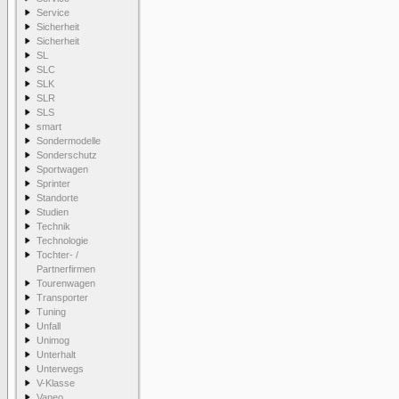
Service
Sicherheit
Sicherheit
SL
SLC
SLK
SLR
SLS
smart
Sondermodelle
Sonderschutz
Sportwagen
Sprinter
Standorte
Studien
Technik
Technologie
Tochter- /
Partnerfirmen
Tourenwagen
Transporter
Tuning
Unfall
Unimog
Unterhalt
Unterwegs
V-Klasse
Vaneo