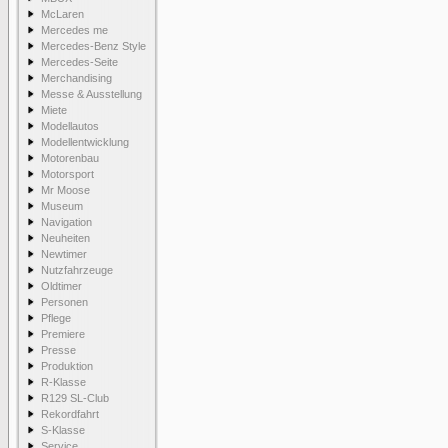
McLaren
Mercedes me
Mercedes-Benz Style
Mercedes-Seite
Merchandising
Messe & Ausstellung
Miete
Modellautos
Modellentwicklung
Motorenbau
Motorsport
Mr Moose
Museum
Navigation
Neuheiten
Newtimer
Nutzfahrzeuge
Oldtimer
Personen
Pflege
Premiere
Presse
Produktion
R-Klasse
R129 SL-Club
Rekordfahrt
S-Klasse
Service