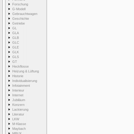
Forschung
G-Modell
Gebrauchtwagen
Geschichte
Getriebe
GL
GLA
GLB
GLC
GLE
GLK
GLS
GT
Heckflosse
Heizung & Lüftung
Historie
Individualisierung
Infotainment
Interieur
Internet
Jubiläum
Konzern
Lackierung
Literatur
LKW
M-Klasse
Maybach
MBUX