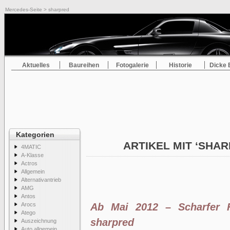
Mercedes-Seite
> sharpred
Aktuelles
Baureihen
Fotogalerie
Historie
Dicke 
Kategorien
ARTIKEL MIT ‘SHA
4MATIC
A-Klasse
Actros
Allgemein
Alternativantrieb
AMG
Antos
Arocs
Ab Mai 2012 – Scharfer F
Atego
sharpred
Auszeichnung
Auto allgemein