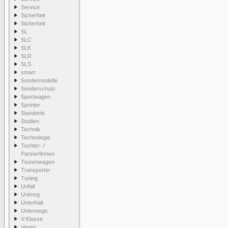
Service
Sicherheit
Sicherheit
SL
SLC
SLK
SLR
SLS
smart
Sondermodelle
Sonderschutz
Sportwagen
Sprinter
Standorte
Studien
Technik
Technologie
Tochter- /
Partnerfirmen
Tourenwagen
Transporter
Tuning
Unfall
Unimog
Unterhalt
Unterwegs
V-Klasse
Vaneo