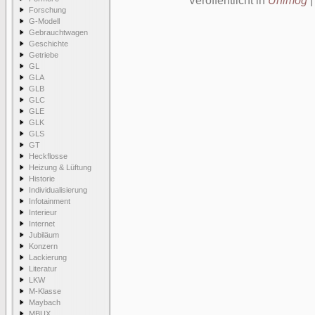
Veröffentlicht in
Unimog
Forschung
G-Modell
Gebrauchtwagen
Geschichte
Getriebe
GL
GLA
GLB
GLC
GLE
GLK
GLS
GT
Heckflosse
Heizung & Lüftung
Historie
Individualisierung
Infotainment
Interieur
Internet
Jubiläum
Konzern
Lackierung
Literatur
LKW
M-Klasse
Maybach
MBUX