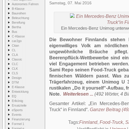
Samstag, 07. Mai 2016
Autonomes Fahren
B-Klasse
Baureihen
Beleuchtung
Bereifung
Bertha
Ein Mercedes-Benz Unimog unterweg
Bus
C-Klasse
Die Bewohner Finnlands stehen b
car2go
eigenwilliges Volk am nördlich
Citan
CL
ungewöhnliche Bräuche pflegt.
CLA
Beerenpflück-Wettbewerbe sind eini
Classic
viel Engagement betrieben werden.
CLC
CLK
Sami Repo seinen Food-Truck gebau
CLS
finnischen Wäldern passt. Was 
Design
Trägerfahrzeug, einem Unimog U 
DTM
E-Klasse
rustikalen „Do it yourself“-Aufbau, fr
Entwicklung
Note.
Weiterlesen ...
(492 Wörter, 4 Bi
EQ
Erlkönig
Gesamter Artikel:
Ein Mercedes-Be
Ersatzteile
Truck“ in Finnland
.
Ganzer Beitrag (492
eSports
Events
Finanzierung
Tags:
Finnland
,
Food-Truck
,
S
Formel 1
Formel e