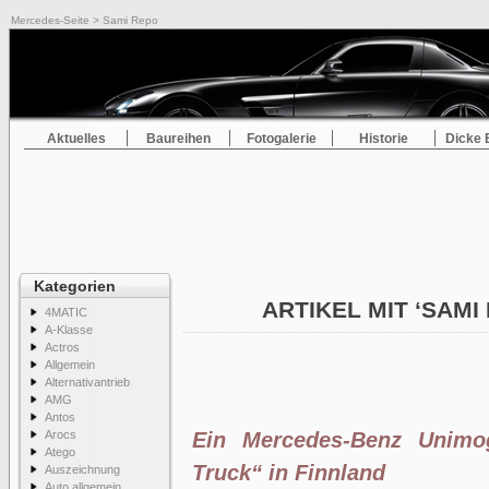
Mercedes-Seite
> Sami Repo
Aktuelles
Baureihen
Fotogalerie
Historie
Dicke 
Kategorien
ARTIKEL MIT ‘SAMI
4MATIC
A-Klasse
Actros
Allgemein
Alternativantrieb
AMG
Antos
Arocs
Ein Mercedes-Benz Unimo
Atego
Truck“ in Finnland
Auszeichnung
Auto allgemein