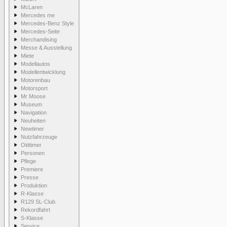
McLaren
Mercedes me
Mercedes-Benz Style
Mercedes-Seite
Merchandising
Messe & Ausstellung
Miete
Modellautos
Modellentwicklung
Motorenbau
Motorsport
Mr Moose
Museum
Navigation
Neuheiten
Newtimer
Nutzfahrzeuge
Oldtimer
Personen
Pflege
Premiere
Presse
Produktion
R-Klasse
R129 SL-Club
Rekordfahrt
S-Klasse
Service