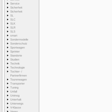
Service
Sicherheit
Sicherheit
SL
SLC
SLK
SLR
SLS
smart
Sondermodelle
Sonderschutz
Sportwagen
Sprinter
Standorte
Studien
Technik
Technologie
Tochter- /
Partnerfirmen
Tourenwagen
Transporter
Tuning
Unfall
Unimog
Unterhalt
Unterwegs
V-Klasse
Vaneo