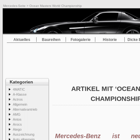
Mercedes-Seite
> Ocean Masters World Championship
Aktuelles
Baureihen
Fotogalerie
Historie
Dicke 
Kategorien
ARTIKEL MIT ‘OCE
4MATIC
A-Klasse
CHAMPIONSHI
Actros
Allgemein
Alternativantrieb
AMG
Antos
Arocs
Atego
Auszeichnung
Mercedes-Benz ist n
Auto allgemein