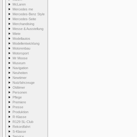
McLaren
Mercedes me
Mercedes-Benz Style
Mercedes-Seite
Merchandising
Messe & Ausstellung
Miete
Modellautos
Modellentwicklung
Motorenbau
Motorsport
Mr Moose
Museum
Navigation
Neuheiten
Newtimer
Nutzfahrzeuge
Oldtimer
Personen
Pflege
Premiere
Presse
Produktion
R-Klasse
R129 SL-Club
Rekordfahrt
S-Klasse
Service