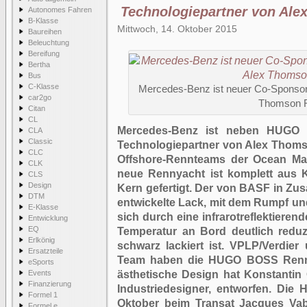
Technologiepartner von Al
Autonomes Fahren
B-Klasse
Mittwoch, 14. Oktober 2015
Baureihen
Beleuchtung
Bereifung
Bertha
Bus
C-Klasse
Mercedes-Benz ist neuer Co-Sponsor 
car2go
Thomson 
Citan
CL
Mercedes-Benz ist neben HUGO
CLA
Classic
Technologiepartner von Alex Thoms
CLC
Offshore-Rennteams der Ocean Ma
CLK
neue Rennyacht ist komplett aus 
CLS
Design
Kern gefertigt. Der von BASF in Z
DTM
entwickelte Lack, mit dem Rumpf un
E-Klasse
sich durch eine infrarotreflektiere
Entwicklung
EQ
Temperatur an Bord deutlich reduz
Erlkönig
schwarz lackiert ist. VPLP/Verdi
Ersatzteile
Team haben die HUGO BOSS Rennyac
eSports
Events
ästhetische Design hat Konstantin 
Finanzierung
Industriedesigner, entworfen. Die 
Formel 1
Oktober beim Transat Jacques Vab
Formel e