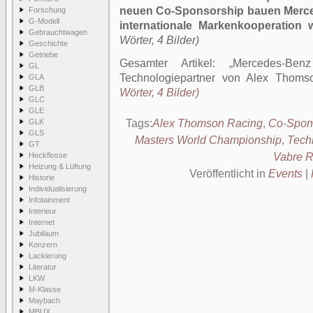
neuen Co-Sponsorship bauen Merc
Forschung
G-Modell
internationale Markenkooperation w
Gebrauchtwagen
Wörter, 4 Bilder)
Geschichte
Getriebe
Gesamter Artikel:
Mercedes-Ben
GL
Technologiepartner von Alex Thoms
GLA
GLB
Wörter, 4 Bilder)
GLC
GLE
GLK
Tags:
Alex Thomson Racing
,
Co-Spon
GLS
Masters World Championship
,
Tech
GT
Heckflosse
Vabre 
Heizung & Lüftung
Veröffentlicht in
Events
|
Historie
Individualisierung
Infotainment
Interieur
Internet
Jubiläum
Konzern
Lackierung
Literatur
LKW
M-Klasse
Maybach
MBUX