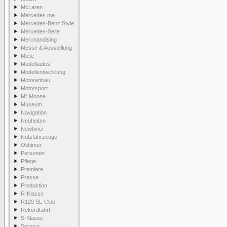
McLaren
Mercedes me
Mercedes-Benz Style
Mercedes-Seite
Merchandising
Messe & Ausstellung
Miete
Modellautos
Modellentwicklung
Motorenbau
Motorsport
Mr Moose
Museum
Navigation
Neuheiten
Newtimer
Nutzfahrzeuge
Oldtimer
Personen
Pflege
Premiere
Presse
Produktion
R-Klasse
R129 SL-Club
Rekordfahrt
S-Klasse
Service