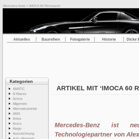
Mercedes-Seite
> IMOCA 60 Rennyacht
Aktuelles
Baureihen
Fotogalerie
Historie
Dicke 
Kategorien
ARTIKEL MIT ‘IMOCA 60
4MATIC
A-Klasse
Actros
Allgemein
Alternativantrieb
AMG
Antos
Arocs
Mercedes-Benz ist n
Atego
Technologiepartner von Al
Auszeichnung
Auto allgemein