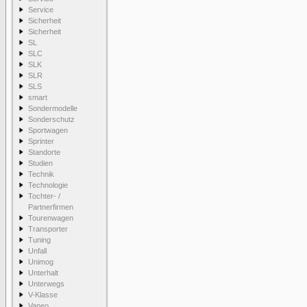
Service
Sicherheit
Sicherheit
SL
SLC
SLK
SLR
SLS
smart
Sondermodelle
Sonderschutz
Sportwagen
Sprinter
Standorte
Studien
Technik
Technologie
Tochter- /
Partnerfirmen
Tourenwagen
Transporter
Tuning
Unfall
Unimog
Unterhalt
Unterwegs
V-Klasse
Vaneo