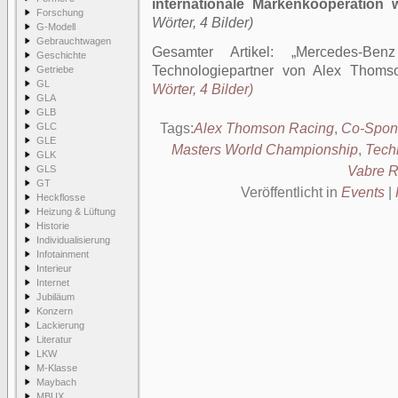
internationale Markenkooperation w
Forschung
Wörter, 4 Bilder)
G-Modell
Gebrauchtwagen
Gesamter Artikel:
Mercedes-Ben
Geschichte
Technologiepartner von Alex Thoms
Getriebe
GL
Wörter, 4 Bilder)
GLA
GLB
GLC
Tags:
Alex Thomson Racing
,
Co-Spon
GLE
Masters World Championship
,
Tech
GLK
GLS
Vabre 
GT
Veröffentlicht in
Events
|
Heckflosse
Heizung & Lüftung
Historie
Individualisierung
Infotainment
Interieur
Internet
Jubiläum
Konzern
Lackierung
Literatur
LKW
M-Klasse
Maybach
MBUX