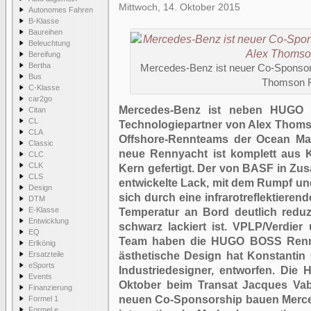
Mittwoch, 14. Oktober 2015
Autonomes Fahren
B-Klasse
Baureihen
Beleuchtung
Bereifung
Bertha
Mercedes-Benz ist neuer Co-Sponsor 
Bus
Thomson 
C-Klasse
car2go
Mercedes-Benz ist neben HUGO
Citan
CL
Technologiepartner von Alex Thoms
CLA
Offshore-Rennteams der Ocean Ma
Classic
neue Rennyacht ist komplett aus 
CLC
CLK
Kern gefertigt. Der von BASF in Z
CLS
entwickelte Lack, mit dem Rumpf un
Design
sich durch eine infrarotreflektiere
DTM
E-Klasse
Temperatur an Bord deutlich reduz
Entwicklung
schwarz lackiert ist. VPLP/Verdi
EQ
Team haben die HUGO BOSS Rennyac
Erlkönig
Ersatzteile
ästhetische Design hat Konstantin 
eSports
Industriedesigner, entworfen. Die 
Events
Oktober beim Transat Jacques Vab
Finanzierung
neuen Co-Sponsorship bauen Merc
Formel 1
Formel e