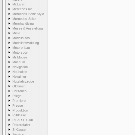
McLaren
Mercedes me
Mercedes-Benz Style
Mercedes-Seite
Merchandising
Messe & Ausstellung
Miete
Modellautos
Modellentwicklung
Motorenbau
Motorsport
Mr Moose
Museum
Navigation
Neuheiten
Newtimer
Nutzfahrzeuge
Oldtimer
Personen
Pflege
Premiere
Presse
Produktion
R-Klasse
R129 SL-Club
Rekordfahrt
S-Klasse
Service