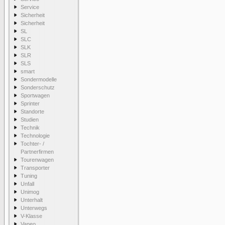
Service
Sicherheit
Sicherheit
SL
SLC
SLK
SLR
SLS
smart
Sondermodelle
Sonderschutz
Sportwagen
Sprinter
Standorte
Studien
Technik
Technologie
Tochter- /
Partnerfirmen
Tourenwagen
Transporter
Tuning
Unfall
Unimog
Unterhalt
Unterwegs
V-Klasse
Vaneo