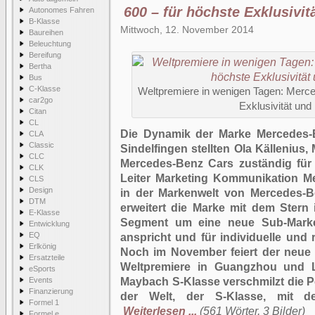
600 – für höchste Exklusivitä
Autonomes Fahren
B-Klasse
Mittwoch, 12. November 2014
Baureihen
Beleuchtung
Bereifung
Bertha
Bus
C-Klasse
Weltpremiere in wenigen Tagen: Merc
car2go
Exklusivität und 
Citan
CL
Die Dynamik der Marke Mercedes-B
CLA
Classic
Sindelfingen stellten Ola Källenius
CLC
Mercedes-Benz Cars zuständig für 
CLK
Leiter Marketing Kommunikation M
CLS
Design
in der Markenwelt von Mercedes-B
DTM
erweitert die Marke mit dem Stern
E-Klasse
Segment um eine neue Sub-Marke,
Entwicklung
EQ
anspricht und für individuelle und r
Erlkönig
Noch im November feiert der neue
Ersatzteile
Weltpremiere in Guangzhou und L
eSports
Events
Maybach S-Klasse verschmilzt die P
Finanzierung
der Welt, der S-Klasse, mit de
Formel 1
Weiterlesen ...
(561 Wörter, 3 Bilder)
Formel e