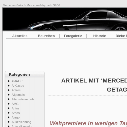
Mercedes-Seite
> Mercedes-Maybach S600
Aktuelles
Baureihen
Fotogalerie
Historie
Dicke 
Kategorien
ARTIKEL MIT ‘MERCE
4MATIC
A-Klasse
GETA
Actros
Allgemein
Alternativantrieb
AMG
Antos
Arocs
Atego
Auszeichnung
Weltpremiere in wenigen T
Auto allgemein