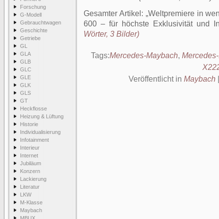
Forschung
Gesamter Artikel:
Weltpremiere in we
G-Modell
Gebrauchtwagen
600 – für höchste Exklusivität und Ind
Geschichte
Wörter, 3 Bilder)
Getriebe
GL
GLA
Tags:
Mercedes-Maybach
,
Mercedes
GLB
X22
GLC
GLE
Veröffentlicht in
Maybach
GLK
GLS
GT
Heckflosse
Heizung & Lüftung
Historie
Individualisierung
Infotainment
Interieur
Internet
Jubiläum
Konzern
Lackierung
Literatur
LKW
M-Klasse
Maybach
MBUX