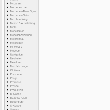
McLaren
Mercedes me
Mercedes-Benz Style
Mercedes-Seite
Merchandising
Messe & Ausstellung
Miete
Modellautos
Modellentwicklung
Motorenbau
Motorsport
Mr Moose
Museum
Navigation
Neuheiten
Newtimer
Nutzfahrzeuge
Oldtimer
Personen
Pflege
Premiere
Presse
Produktion
R-Klasse
R129 SL-Club
Rekordfahrt
S-Klasse
Service