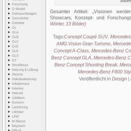
Bilder
Forschung
G-Modell
Gesamter Artikel:
Visionen werde
Gebrauchtwagen
Showcars, Konzept- und Forschungs
Geschichte
Getriebe
Wörter, 13 Bilder)
GL
GLA
Tags:
Concept Coupé SUV
,
Mercedes-
GLB
GLC
AMG Vision Gran Turismo
,
Mercede
GLE
Concept A-Class
,
Mercedes-Benz C
GLK
GLS
Benz Concept GLA
,
Mercedes-Benz C
GT
Benz Concept Shooting Break
,
Merc
Heckflosse
Heizung & Lüftung
Mercedes-Benz F800 Sty
Historie
Veröffentlicht in
Design
|
Individualisierung
Infotainment
Interieur
Internet
Jubiläum
Konzern
Lackierung
Literatur
LKW
M-Klasse
Maybach
MBUX