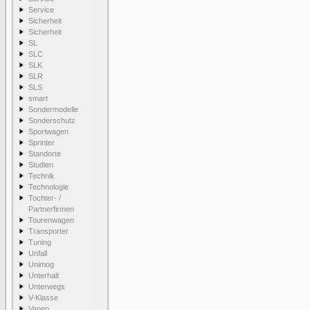
Service
Sicherheit
Sicherheit
SL
SLC
SLK
SLR
SLS
smart
Sondermodelle
Sonderschutz
Sportwagen
Sprinter
Standorte
Studien
Technik
Technologie
Tochter- /
Partnerfirmen
Tourenwagen
Transporter
Tuning
Unfall
Unimog
Unterhalt
Unterwegs
V-Klasse
Vaneo