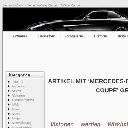
Mercedes-Seite
> Mercedes-Benz Concept S-Class Coupé
Aktuelles
Baureihen
Fotogalerie
Historie
Dicke 
Kategorien
ARTIKEL MIT ‘MERCEDES
4MATIC
A-Klasse
COUPÉ’ G
Actros
Allgemein
Alternativantrieb
AMG
Antos
Arocs
Atego
Auszeichnung
Visionen werden Wirklic
Auto allgemein