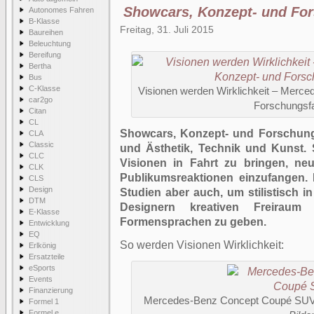
Showcars, Konzept- und Fo
Autonomes Fahren
B-Klasse
Freitag, 31. Juli 2015
Baureihen
Beleuchtung
Bereifung
Bertha
Bus
C-Klasse
Visionen werden Wirklichkeit – Merc
car2go
Forschungsf
Citan
CL
Showcars, Konzept- und Forschung
CLA
Classic
und Ästhetik, Technik und Kunst. 
CLC
Visionen in Fahrt zu bringen, ne
CLK
Publikumsreaktionen einzufangen. 
CLS
Design
Studien aber auch, um stilistisch i
DTM
Designern kreativen Freiraum
E-Klasse
Formensprachen zu geben.
Entwicklung
EQ
So werden Visionen Wirklichkeit:
Erlkönig
Ersatzteile
eSports
Events
Finanzierung
Mercedes-Benz Concept Coupé SU
Formel 1
Formel e