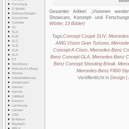
Bilder
Forschung
G-Modell
Gesamter Artikel:
Visionen werde
Gebrauchtwagen
Showcars, Konzept- und Forschungs
Geschichte
Getriebe
Wörter, 13 Bilder)
GL
GLA
Tags:
Concept Coupé SUV
,
Mercedes-
GLB
GLC
AMG Vision Gran Turismo
,
Mercede
GLE
Concept A-Class
,
Mercedes-Benz C
GLK
GLS
Benz Concept GLA
,
Mercedes-Benz C
GT
Benz Concept Shooting Break
,
Merc
Heckflosse
Heizung & Lüftung
Mercedes-Benz F800 Sty
Historie
Veröffentlicht in
Design
|
Individualisierung
Infotainment
Interieur
Internet
Jubiläum
Konzern
Lackierung
Literatur
LKW
M-Klasse
Maybach
MBUX