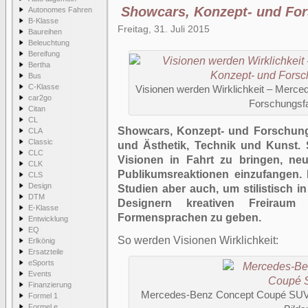
Showcars, Konzept- und Fo
Autonomes Fahren
B-Klasse
Freitag, 31. Juli 2015
Baureihen
Beleuchtung
Bereifung
Bertha
Bus
C-Klasse
Visionen werden Wirklichkeit – Merc
car2go
Forschungsf
Citan
CL
Showcars, Konzept- und Forschung
CLA
Classic
und Ästhetik, Technik und Kunst. 
CLC
Visionen in Fahrt zu bringen, ne
CLK
Publikumsreaktionen einzufangen. 
CLS
Design
Studien aber auch, um stilistisch i
DTM
Designern kreativen Freiraum
E-Klasse
Formensprachen zu geben.
Entwicklung
EQ
So werden Visionen Wirklichkeit:
Erlkönig
Ersatzteile
eSports
Events
Finanzierung
Mercedes-Benz Concept Coupé SU
Formel 1
Formel e