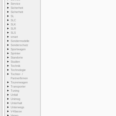
Service
Sicherheit
Sicherheit
SL
SLC
SLK
SLR
SLS
smart
Sondermodelle
Sonderschutz
Sportwagen
Sprinter
Standorte
Studien
Technik
Technologie
Tochter- /
Partnerfirmen
Tourenwagen
Transporter
Tuning
Unfall
Unimog
Unterhalt
Unterwegs
V-Klasse
Vaneo