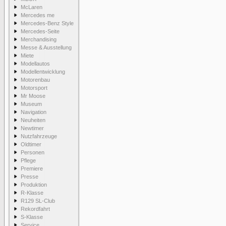
McLaren
Mercedes me
Mercedes-Benz Style
Mercedes-Seite
Merchandising
Messe & Ausstellung
Miete
Modellautos
Modellentwicklung
Motorenbau
Motorsport
Mr Moose
Museum
Navigation
Neuheiten
Newtimer
Nutzfahrzeuge
Oldtimer
Personen
Pflege
Premiere
Presse
Produktion
R-Klasse
R129 SL-Club
Rekordfahrt
S-Klasse
Service