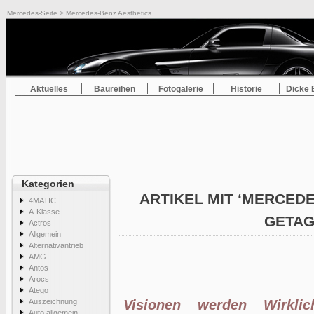
Mercedes-Seite
> Mercedes-Benz Aesthetics
Aktuelles
Baureihen
Fotogalerie
Historie
Dicke 
Kategorien
ARTIKEL MIT ‘MERCEDE
4MATIC
A-Klasse
GETA
Actros
Allgemein
Alternativantrieb
AMG
Antos
Arocs
Atego
Auszeichnung
Visionen werden Wirklic
Auto allgemein