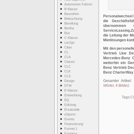
Autonomes Fahren
B-Klasse
Baureihen
Personalwechsel b
Beleuchtung
die Geschäfts
Bereifung
übernommen 
Bertha
ServiceLeasing.Z
Bus
die Leitung der M
C-Klasse
Mietlösungen künf
car2go
Citan
Mit den personel
CL
Vertrieb Lkw De
CLA
Mercedes-Benz C
Classic
weiterhin ein G
CLC
Benz Vertrieb De
CLK
Benz CharterWay b
CLS
Gesamter Artikel:
Design
Wörter, 4 Bilder)
DTM
E-Klasse
Entwicklung
Tags:
C
EQ
Erlkönig
Ersatzteile
eSports
Events
Finanzierung
Formel 1
Formel e