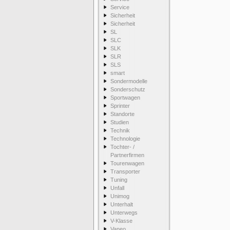
Service
Sicherheit
Sicherheit
SL
SLC
SLK
SLR
SLS
smart
Sondermodelle
Sonderschutz
Sportwagen
Sprinter
Standorte
Studien
Technik
Technologie
Tochter- /
Partnerfirmen
Tourenwagen
Transporter
Tuning
Unfall
Unimog
Unterhalt
Unterwegs
V-Klasse
Vaneo