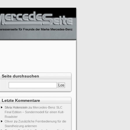
Seite durchsuchen
Letzte Kommentare
Silvia Holenstein
zu
Mercedes-Benz SLC
Final Edition – Sondermodell für einen Kult-
Roadster
Oliver
zu
Zusätzliche Fernbedienung für die
Standheizung anlernen