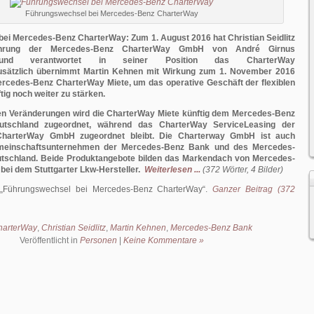
Führungswechsel bei Mercedes-Benz CharterWay
ei Mercedes-Benz CharterWay: Zum 1. August 2016 hat Christian Seidlitz
führung der Mercedes-Benz CharterWay GmbH von André Girnus
und verantwortet in seiner Position das CharterWay
usätzlich übernimmt Martin Kehnen mit Wirkung zum 1. November 2016
ercedes-Benz CharterWay Miete, um das operative Geschäft der flexiblen
tig noch weiter zu stärken.
len Veränderungen wird die CharterWay Miete künftig dem Mercedes-Benz
utschland zugeordnet, während das CharterWay ServiceLeasing der
harterWay GmbH zugeordnet bleibt. Die Charterway GmbH ist auch
emeinschaftsunternehmen der Mercedes-Benz Bank und des Mercedes-
utschland. Beide Produktangebote bilden das Markendach von Mercedes-
ei dem Stuttgarter Lkw-Hersteller.
Weiterlesen ...
(372 Wörter, 4 Bilder)
Führungswechsel bei Mercedes-Benz CharterWay
.
Ganzer Beitrag (372
harterWay
,
Christian Seidlitz
,
Martin Kehnen
,
Mercedes-Benz Bank
Veröffentlicht in
Personen
|
Keine Kommentare »