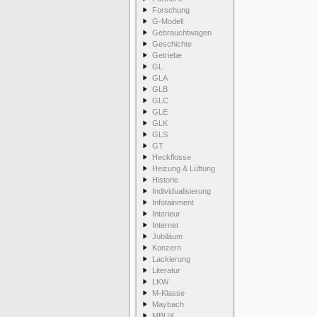
Forschung
G-Modell
Gebrauchtwagen
Geschichte
Getriebe
GL
GLA
GLB
GLC
GLE
GLK
GLS
GT
Heckflosse
Heizung & Lüftung
Historie
Individualisierung
Infotainment
Interieur
Internet
Jubiläum
Konzern
Lackierung
Literatur
LKW
M-Klasse
Maybach
MBUX