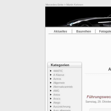
Mercedes-Seite
> Martin Kehnen
Aktuelles
Baureihen
Fotogale
Kategorien
A
4MATIC
A-Klasse
Actros
Allgemein
Alternativantrieb
AMG
Antos
Führungswech
Arocs
Samstag, 29. Oktobe
Atego
Auszeichnung
Auto allgemein