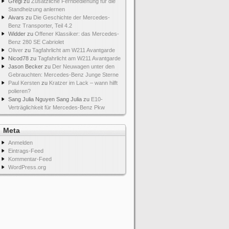
Gregi
zu
Zusätzliche Fernbedienung für die
Standheizung anlernen
Aivars
zu
Die Geschichte der Mercedes-
Benz Transporter, Teil 4.2
Widder
zu
Offener Klassiker: das Mercedes-
Benz 280 SE Cabriolet
Oliver
zu
Tagfahrlicht am W211 Avantgarde
Nicod78
zu
Tagfahrlicht am W211 Avantgarde
Jason Becker
zu
Der Neuwagen unter den
Gebrauchten: Mercedes-Benz Junge Sterne
Paul Kersten
zu
Kratzer im Lack – wann hilft
polieren?
Sang Julia Nguyen Sang Julia
zu
E10-
Verträglichkeit für Mercedes-Benz Pkw
Meta
Anmelden
Eintrags-Feed
Kommentar-Feed
WordPress.org