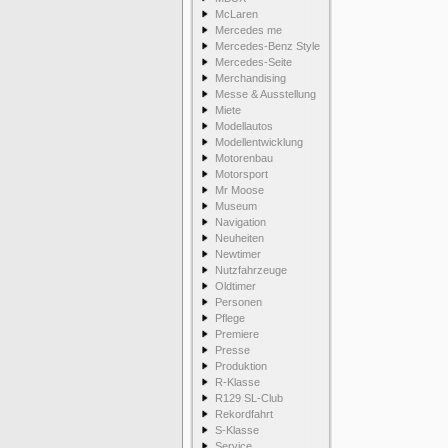
McLaren
Mercedes me
Mercedes-Benz Style
Mercedes-Seite
Merchandising
Messe & Ausstellung
Miete
Modellautos
Modellentwicklung
Motorenbau
Motorsport
Mr Moose
Museum
Navigation
Neuheiten
Newtimer
Nutzfahrzeuge
Oldtimer
Personen
Pflege
Premiere
Presse
Produktion
R-Klasse
R129 SL-Club
Rekordfahrt
S-Klasse
Service