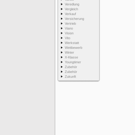
Veredlung
Vergleich
Verkauf
Versicherung
Vertrieb
Viano
Vision
Vito
Werkstatt
Wettbewerb
Winter
X-Klasse
Youngtimer
Zubehör
Zubehör
Zukunft