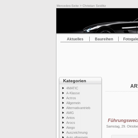
Mercedes-Seite
> Christian Seidlitz
Aktuelles
Baureihen
Fotogale
Kategorien
AR
4MATIC
A-Klasse
Actros
Allgemein
Alternativantrieb
AMG
Antos
Führungswech
Arocs
Samstag, 29. Oktobe
Atego
Auszeichnung
Auto allgemein