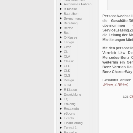
Autonomes Fahren
B-Klasse
Baureihen
Personalwechsel b
Beleuchtung
die Geschäfts
Bereifung
übernommen 
Bertha
ServiceLeasing.Z
Bus
die Leitung der M
C-Klasse
Mietlösungen künf
car2go
Citan
Mit den personel
CL
Vertrieb Lkw De
CLA
Mercedes-Benz C
Classic
weiterhin ein G
CLC
Benz Vertrieb De
CLK
Benz CharterWay b
CLS
Gesamter Artikel:
Design
Wörter, 4 Bilder)
DTM
E-Klasse
Entwicklung
Tags:
C
EQ
Erlkönig
Ersatzteile
eSports
Events
Finanzierung
Formel 1
Formel e