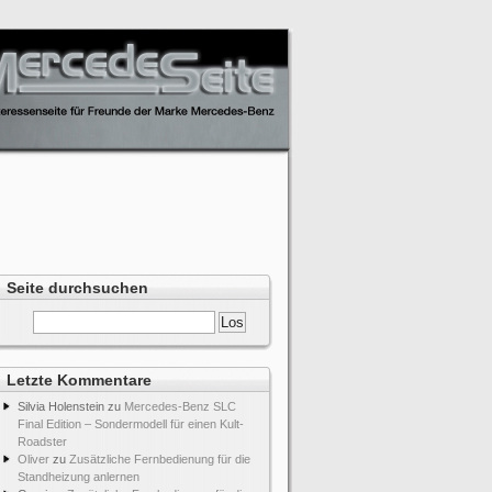
Seite durchsuchen
Letzte Kommentare
Silvia Holenstein
zu
Mercedes-Benz SLC
Final Edition – Sondermodell für einen Kult-
Roadster
Oliver
zu
Zusätzliche Fernbedienung für die
Standheizung anlernen