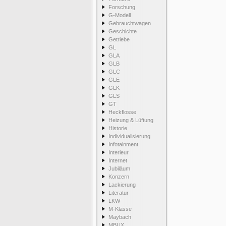
Forschung
G-Modell
Gebrauchtwagen
Geschichte
Getriebe
GL
GLA
GLB
GLC
GLE
GLK
GLS
GT
Heckflosse
Heizung & Lüftung
Historie
Individualisierung
Infotainment
Interieur
Internet
Jubiläum
Konzern
Lackierung
Literatur
LKW
M-Klasse
Maybach
MBUX