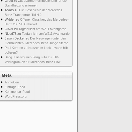
Gregi
zu
Zusätzliche Fernbedienung für die
Standheizung anlernen
Aivars
zu
Die Geschichte der Mercedes-
Benz Transporter, Teil 4.2
Widder
zu
Offener Klassiker: das Mercedes-
Benz 280 SE Cabriolet
Oliver
zu
Tagfahrlicht am W211 Avantgarde
Nicod78
zu
Tagfahrlicht am W211 Avantgarde
Jason Becker
zu
Der Neuwagen unter den
Gebrauchten: Mercedes-Benz Junge Sterne
Paul Kersten
zu
Kratzer im Lack – wann hilft
polieren?
Sang Julia Nguyen Sang Julia
zu
E10-
Verträglichkeit für Mercedes-Benz Pkw
Meta
Anmelden
Eintrags-Feed
Kommentar-Feed
WordPress.org