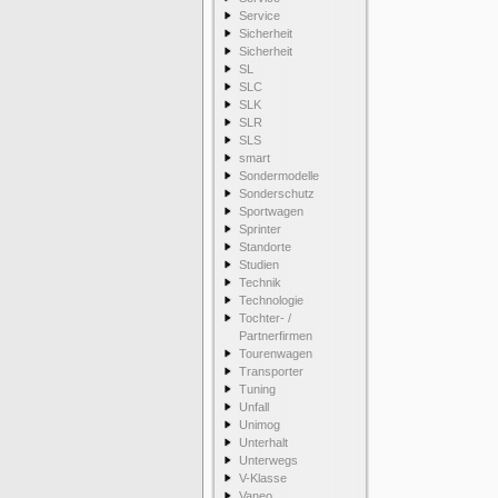
Service
Sicherheit
Sicherheit
SL
SLC
SLK
SLR
SLS
smart
Sondermodelle
Sonderschutz
Sportwagen
Sprinter
Standorte
Studien
Technik
Technologie
Tochter- /
Partnerfirmen
Tourenwagen
Transporter
Tuning
Unfall
Unimog
Unterhalt
Unterwegs
V-Klasse
Vaneo