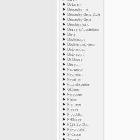
McLaren
Mercedes me
Mercedes-Benz Style
Mercedes-Seite
Merchandising
Messe & Ausstellung
Miete
Modellautos
Modellentwicklung
Motorenbau
Motorsport
Mr Moose
Museum
Navigation
Neuheiten
Newtimer
Nutzfahrzeuge
Oldtimer
Personen
Pflege
Premiere
Presse
Produktion
R-Klasse
R129 SL-Club
Rekordfahrt
S-Klasse
Service