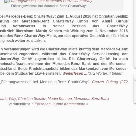
Führungswechsel bei Mercedes-Benz CharterWay
ei Mercedes-Benz CharterWay: Zum 1. August 2016 hat Christian Seidlitz
führung der Mercedes-Benz CharterWay GmbH von André Girnus
und verantwortet in seiner Position das CharterWay
usätzlich übernimmt Martin Kehnen mit Wirkung zum 1. November 2016
ercedes-Benz CharterWay Miete, um das operative Geschäft der flexiblen
tig noch weiter zu stärken.
len Veränderungen wird die CharterWay Miete künftig dem Mercedes-Benz
utschland zugeordnet, während das CharterWay ServiceLeasing der
harterWay GmbH zugeordnet bleibt. Die Charterway GmbH ist auch
emeinschaftsunternehmen der Mercedes-Benz Bank und des Mercedes-
utschland. Beide Produktangebote bilden das Markendach von Mercedes-
ei dem Stuttgarter Lkw-Hersteller.
Weiterlesen ...
(372 Wörter, 4 Bilder)
Führungswechsel bei Mercedes-Benz CharterWay
.
Ganzer Beitrag (372
harterWay
,
Christian Seidlitz
,
Martin Kehnen
,
Mercedes-Benz Bank
Veröffentlicht in
Personen
|
Keine Kommentare »