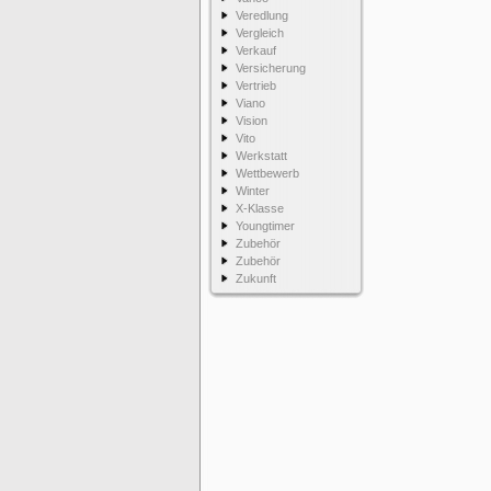
Veredlung
Vergleich
Verkauf
Versicherung
Vertrieb
Viano
Vision
Vito
Werkstatt
Wettbewerb
Winter
X-Klasse
Youngtimer
Zubehör
Zubehör
Zukunft