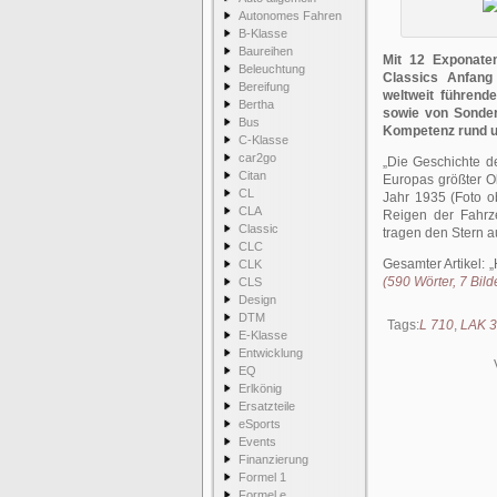
Autonomes Fahren
B-Klasse
Baureihen
Mit 12 Exponate
Beleuchtung
Classics Anfang
Bereifung
weltweit führend
Bertha
sowie von Sonder
Bus
Kompetenz rund u
C-Klasse
car2go
„Die Geschichte d
Citan
Europas größter O
CL
Jahr 1935 (Foto o
CLA
Reigen der Fahrz
Classic
tragen den Stern a
CLC
Gesamter Artikel:
CLK
(590 Wörter, 7 Bild
CLS
Design
DTM
Tags:
L 710
,
LAK 3
E-Klasse
Entwicklung
EQ
Erlkönig
Ersatzteile
eSports
Events
Finanzierung
Formel 1
Formel e