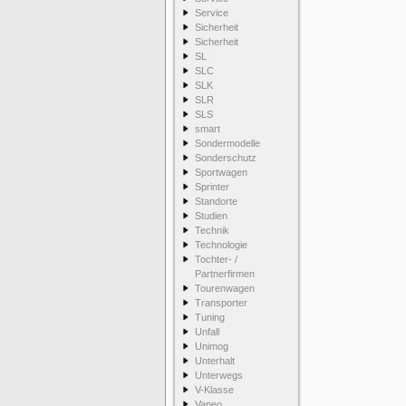
Service
Sicherheit
Sicherheit
SL
SLC
SLK
SLR
SLS
smart
Sondermodelle
Sonderschutz
Sportwagen
Sprinter
Standorte
Studien
Technik
Technologie
Tochter- /
Partnerfirmen
Tourenwagen
Transporter
Tuning
Unfall
Unimog
Unterhalt
Unterwegs
V-Klasse
Vaneo