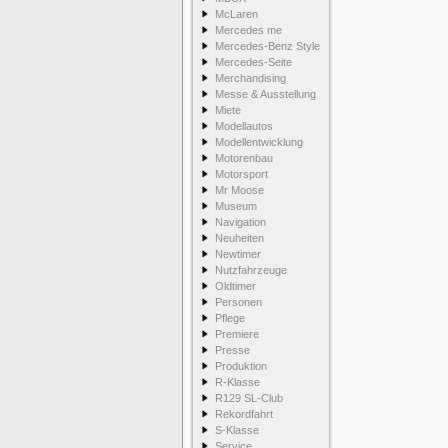
McLaren
Mercedes me
Mercedes-Benz Style
Mercedes-Seite
Merchandising
Messe & Ausstellung
Miete
Modellautos
Modellentwicklung
Motorenbau
Motorsport
Mr Moose
Museum
Navigation
Neuheiten
Newtimer
Nutzfahrzeuge
Oldtimer
Personen
Pflege
Premiere
Presse
Produktion
R-Klasse
R129 SL-Club
Rekordfahrt
S-Klasse
Service