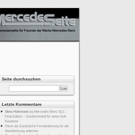
Seite durchsuchen
Letzte Kommentare
Silvia Holenstein
zu
Mercedes-Benz SLC
Final Edition – Sondermodell für einen Kult-
Roadster
Oliver
zu
Zusätzliche Fernbedienung für die
Standheizung anlernen