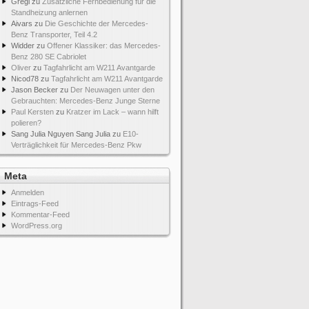
Gregi
zu
Zusätzliche Fernbedienung für die
Standheizung anlernen
Aivars
zu
Die Geschichte der Mercedes-
Benz Transporter, Teil 4.2
Widder
zu
Offener Klassiker: das Mercedes-
Benz 280 SE Cabriolet
Oliver
zu
Tagfahrlicht am W211 Avantgarde
Nicod78
zu
Tagfahrlicht am W211 Avantgarde
Jason Becker
zu
Der Neuwagen unter den
Gebrauchten: Mercedes-Benz Junge Sterne
Paul Kersten
zu
Kratzer im Lack – wann hilft
polieren?
Sang Julia Nguyen Sang Julia
zu
E10-
Verträglichkeit für Mercedes-Benz Pkw
Meta
Anmelden
Eintrags-Feed
Kommentar-Feed
WordPress.org