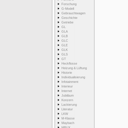
Forschung
G-Modell
Gebrauchtwagen
Geschichte
Getriebe
GL
GLA
GLB
GLC
GLE
GLK
GLS
GT
Heckflosse
Heizung & Lüftung
Historie
Individualisierung
Infotainment
Interieur
Internet
Jubiläum
Konzern
Lackierung
Literatur
LKW
M-Klasse
Maybach
MBUX