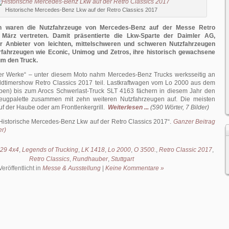
Historische Mercedes-Benz Lkw auf der Retro Classics 2017
n waren die Nutzfahrzeuge von Mercedes-Benz auf der Messe Retro
 März vertreten. Damit präsentierte die Lkw-Sparte der Daimler AG,
er Anbieter von leichten, mittel­schweren und schweren Nutzfahrzeugen
fahrzeugen wie Econic, Unimog und Zetros, ihre historisch gewachsene
m den Truck.
er Werke“ – unter diesem Moto nahm Mercedes-Benz Trucks werksseitig an
ldtimershow Retro Classics 2017 teil. Lastkraftwagen vom Lo 2000 aus dem
ben) bis zum Arocs Schwerlast-Truck SLT 4163 fächern in diesem Jahr den
eugpalette zusammen mit zehn weiteren Nutzfahrzeugen auf. Die meisten
uf der Haube oder am Frontlenkergrill.
Weiterlesen ...
(590 Wörter, 7 Bilder)
Historische Mercedes-Benz Lkw auf der Retro Classics 2017
.
Ganzer Beitrag
er)
29 4x4
,
Legends of Trucking
,
LK 1418
,
Lo 2000
,
O 3500.
,
Retro Classic 2017
,
Retro Classics
,
Rundhauber
,
Stuttgart
Veröffentlicht in
Messe & Ausstellung
|
Keine Kommentare »