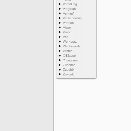
Veredlung
Vergleich
Verkauf
Versicherung
Vertrieb
Viano
Vision
Vito
Werkstatt
Wettbewerb
Winter
X-Klasse
Youngtimer
Zubehör
Zubehör
Zukunft