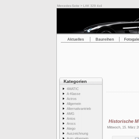
Mercedes-Seite
> LAK 329 4x4
Aktuelles
Baureihen
Fotogale
Kategorien
4MATIC
A-Klasse
Actros
Allgemein
Alternativantrieb
AMG
Antos
Historische M
Arocs
Mittwoch, 15. März 
Atego
Auszeichnung
Auto allgemein