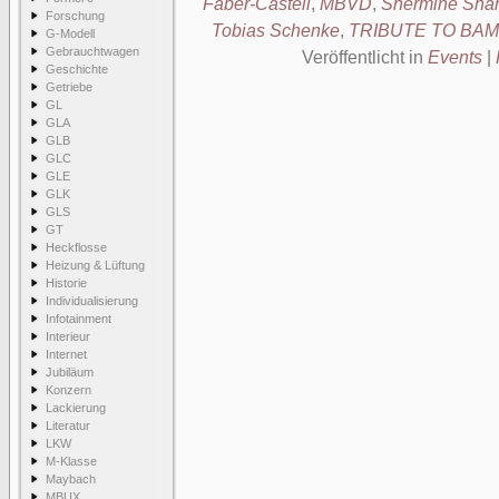
Faber-Castell
,
MBVD
,
Shermine Shah
Forschung
Tobias Schenke
,
TRIBUTE TO BAM
G-Modell
Gebrauchtwagen
Veröffentlicht in
Events
|
Geschichte
Getriebe
GL
GLA
GLB
GLC
GLE
GLK
GLS
GT
Heckflosse
Heizung & Lüftung
Historie
Individualisierung
Infotainment
Interieur
Internet
Jubiläum
Konzern
Lackierung
Literatur
LKW
M-Klasse
Maybach
MBUX