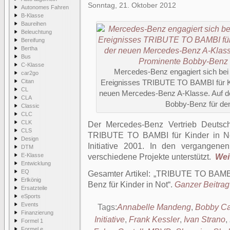
Sonntag, 21. Oktober 2012
Autonomes Fahren
B-Klasse
Baureihen
Beleuchtung
Bereifung
Bertha
Bus
C-Klasse
Mercedes-Benz engagiert sich bei d
car2go
Citan
Ereignisses TRIBUTE TO BAMBI für Ki
CL
neuen Mercedes-Benz A-Klasse. Auf de
CLA
Bobby-Benz für de
Classic
CLC
CLK
Der Mercedes-Benz Vertrieb Deutsc
CLS
TRIBUTE TO BAMBI für Kinder in Not
Design
Initiative 2001. In den vergangen
DTM
E-Klasse
verschiedene Projekte unterstützt.
Weit
Entwicklung
EQ
Gesamter Artikel:
TRIBUTE TO BAMBI 
Erlkönig
Benz für Kinder in Not
.
Ganzer Beitrag 
Ersatzteile
eSports
Events
Tags:
Annabelle Mandeng
,
Bobby Ca
Finanzierung
Initiative
,
Frank Kessler
,
Ivan Strano
,
Formel 1
Formel e