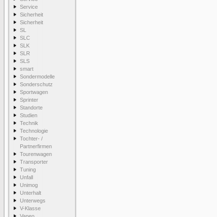
Service
Sicherheit
Sicherheit
SL
SLC
SLK
SLR
SLS
smart
Sondermodelle
Sonderschutz
Sportwagen
Sprinter
Standorte
Studien
Technik
Technologie
Tochter- /
Partnerfirmen
Tourenwagen
Transporter
Tuning
Unfall
Unimog
Unterhalt
Unterwegs
V-Klasse
Vaneo