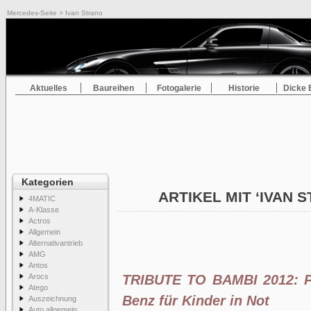
Mercedes-Seite
> Ivan Strano
Aktuelles
Baureihen
Fotogalerie
Historie
Dicke 
Kategorien
ARTIKEL MIT ‘IVAN 
4MATIC
A-Klasse
Actros
Allgemein
Alternativantrieb
AMG
Antos
Arocs
TRIBUTE TO BAMBI 2012: P
Atego
Benz für Kinder in Not
Auszeichnung
Auto allgemein