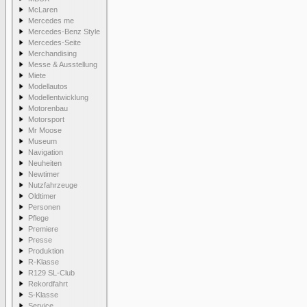
McLaren
Mercedes me
Mercedes-Benz Style
Mercedes-Seite
Merchandising
Messe & Ausstellung
Miete
Modellautos
Modellentwicklung
Motorenbau
Motorsport
Mr Moose
Museum
Navigation
Neuheiten
Newtimer
Nutzfahrzeuge
Oldtimer
Personen
Pflege
Premiere
Presse
Produktion
R-Klasse
R129 SL-Club
Rekordfahrt
S-Klasse
Service