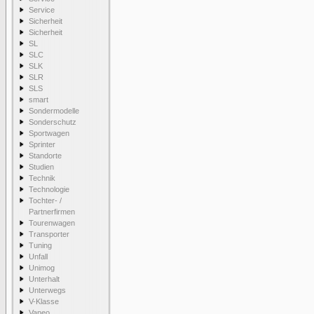
Service
Sicherheit
Sicherheit
SL
SLC
SLK
SLR
SLS
smart
Sondermodelle
Sonderschutz
Sportwagen
Sprinter
Standorte
Studien
Technik
Technologie
Tochter- /
Partnerfirmen
Tourenwagen
Transporter
Tuning
Unfall
Unimog
Unterhalt
Unterwegs
V-Klasse
Vaneo