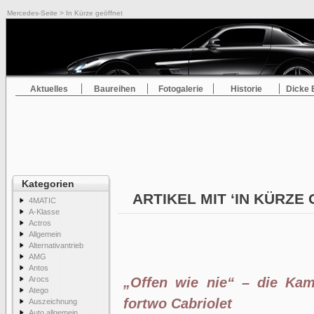
Mercedes-Seite
> In Kürze geöffnet
Aktuelles
Baureihen
Fotogalerie
Historie
Dicke 
Kategorien
ARTIKEL MIT ‘IN KÜRZE
4MATIC
A-Klasse
Actros
Allgemein
Alternativantrieb
AMG
Antos
Arocs
„Offen wie nie“ – die Ka
Atego
fortwo Cabriolet
Auszeichnung
Auto allgemein