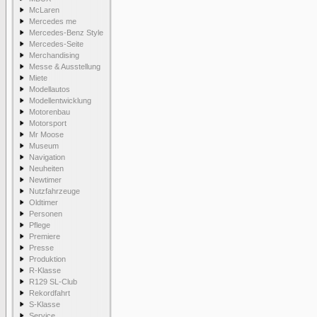
McLaren
Mercedes me
Mercedes-Benz Style
Mercedes-Seite
Merchandising
Messe & Ausstellung
Miete
Modellautos
Modellentwicklung
Motorenbau
Motorsport
Mr Moose
Museum
Navigation
Neuheiten
Newtimer
Nutzfahrzeuge
Oldtimer
Personen
Pflege
Premiere
Presse
Produktion
R-Klasse
R129 SL-Club
Rekordfahrt
S-Klasse
Service