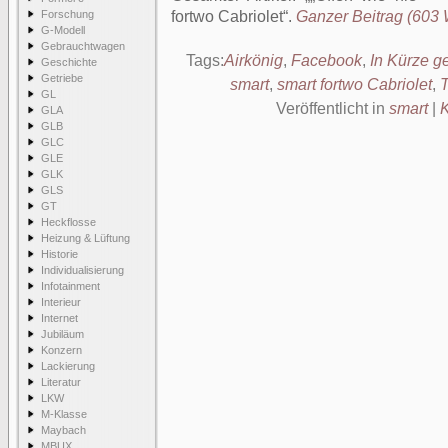
Forschung
fortwo Cabriolet
.
Ganzer Beitrag (603 W
G-Modell
Gebrauchtwagen
Tags:
Airkönig
,
Facebook
,
In Kürze ge
Geschichte
Getriebe
smart
,
smart fortwo Cabriolet
,
GL
Veröffentlicht in
smart
|
GLA
GLB
GLC
GLE
GLK
GLS
GT
Heckflosse
Heizung & Lüftung
Historie
Individualisierung
Infotainment
Interieur
Internet
Jubiläum
Konzern
Lackierung
Literatur
LKW
M-Klasse
Maybach
MBUX