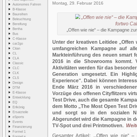
Montag, 29. Februar 2016
Autonomes Fahren
B-Klasse
Baureihen
Beleuchtung
Bereifung
Bertha
„Offen wie nie“ – die Kampagne zu
Bus
C-Klasse
Unter der kreativen Leitidee „Offen w
car2go
umfangreichen Kampagne auf all
Citan
CL
Markteinführung des neuen smart fo
CLA
2016 in die Showrooms kommt. Vor
Classic
Aktivitäten werden für das besonder
CLC
CLK
Generation umgesetzt. Ein Highlig
CLS
Experience“. Dabei können Interes
Design
Ende März 2016 in verschiedenen
DTM
E-Klasse
Vorzüge des offenen Cityflitzers virtu
Entwicklung
Test Drive, auch die gesamte Kampa
EQ
dem Motto „The Most Open Test Drive
Erlkönig
Ersatzteile
und sorgt so in den sozialen Ne
eSports
Abgerundet wird die Kampagne in d
Events
TV-Spot und drei Printmotiven.
Weite
Finanzierung
Formel 1
Gesamter Artikel:
„Offen wie nie“ 
Formel e