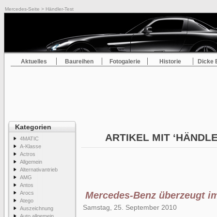
Mercedes-Seite
> Händler-Test
Aktuelles
Baureihen
Fotogalerie
Historie
Dicke 
Kategorien
ARTIKEL MIT ‘HÄNDL
4MATIC
A-Klasse
Actros
Allgemein
Alternativantrieb
AMG
Antos
Arocs
Mercedes-Benz überzeugt im
Atego
Samstag, 25. September 2010
Auszeichnung
Auto allgemein