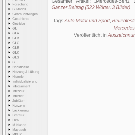
Gesamter Artikel:
Mercedes-Benz ü
Forschung
Ganzer Beitrag (522 Wörter, 3 Bilder)
G-Modell
Gebrauchtwagen
Geschichte
Tags:
Auto Motor und Sport
,
Beliebtest
Getriebe
Mercedes
GL
GLA
Veröffentlicht in
Auszeichnu
GLB
GLC
GLE
GLK
GLS
GT
Heckflosse
Heizung & Lüftung
Historie
Individualisierung
Infotainment
Interieur
Internet
Jubiläum
Konzern
Lackierung
Literatur
LKW
M-Klasse
Maybach
MBUX