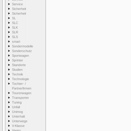
Service
Sicherheit
Sicherheit
SL
SLC
SLK
SLR
SLS
smart
Sondermodelle
Sonderschutz
Sportwagen
Sprinter
Standorte
Studien
Technik
Technologie
Tochter- /
Partnerfirmen
Tourenwagen
Transporter
Tuning
Unfall
Unimog
Unterhalt
Unterwegs
V-Klasse
Vaneo