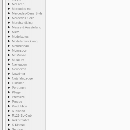
McLaren
Mercedes me
Mercedes-Benz Style
Mercedes-Seite
Merchandising
Messe & Ausstellung
Miete
Modellautos
Modellentwicklung
Motorenbau
Motorsport
Mr Moose
Museum
Navigation
Neuheiten
Newtimer
Nutzfahrzeuge
Oldtimer
Personen
Pflege
Premiere
Presse
Produktion
R-Klasse
R129 SL-Club
Rekordfahrt
S-Klasse
Service