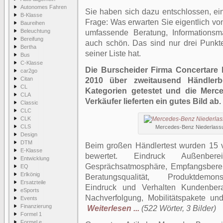
Autonomes Fahren
Sie haben sich dazu entschlossen, ein 
B-Klasse
Frage: Was erwarten Sie eigentlich von
Baureihen
Beleuchtung
umfassende Beratung, Informationsm
Bereifung
auch schön. Das sind nur drei Punkte
Bertha
seiner Liste hat.
Bus
C-Klasse
Die Burscheider Firma Concertare 
car2go
Citan
2010 über zweitausend Händlerb
CL
Kategorien getestet und die Merc
CLA
Verkäufer lieferten ein gutes Bild ab.
Classic
CLC
CLK
CLS
Mercedes-Benz Niederlassu
Design
DTM
Beim großen Händlertest wurden 15 v
E-Klasse
bewertet. Eindruck Außenberei
Entwicklung
Gesprächsatmosphäre, Empfangsbereich
EQ
Erlkönig
Beratungsqualität, Produktdemonst
Ersatzteile
Eindruck und Verhalten Kundenberat
eSports
Nachverfolgung, Mobilitätspakete und 
Events
Finanzierung
Weiterlesen ...
(522 Wörter, 3 Bilder)
Formel 1
Formel e