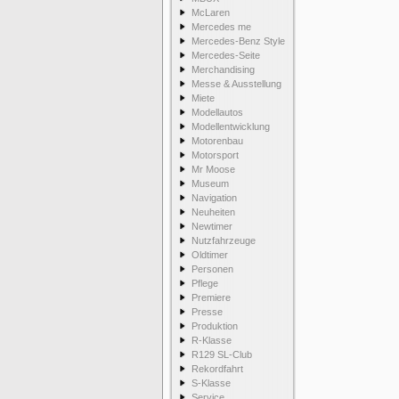
McLaren
Mercedes me
Mercedes-Benz Style
Mercedes-Seite
Merchandising
Messe & Ausstellung
Miete
Modellautos
Modellentwicklung
Motorenbau
Motorsport
Mr Moose
Museum
Navigation
Neuheiten
Newtimer
Nutzfahrzeuge
Oldtimer
Personen
Pflege
Premiere
Presse
Produktion
R-Klasse
R129 SL-Club
Rekordfahrt
S-Klasse
Service