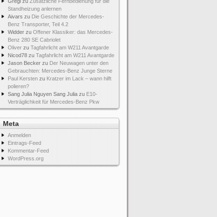
Gregi
zu
Zusätzliche Fernbedienung für die
Standheizung anlernen
Aivars
zu
Die Geschichte der Mercedes-
Benz Transporter, Teil 4.2
Widder
zu
Offener Klassiker: das Mercedes-
Benz 280 SE Cabriolet
Oliver
zu
Tagfahrlicht am W211 Avantgarde
Nicod78
zu
Tagfahrlicht am W211 Avantgarde
Jason Becker
zu
Der Neuwagen unter den
Gebrauchten: Mercedes-Benz Junge Sterne
Paul Kersten
zu
Kratzer im Lack – wann hilft
polieren?
Sang Julia Nguyen Sang Julia
zu
E10-
Verträglichkeit für Mercedes-Benz Pkw
Meta
Anmelden
Eintrags-Feed
Kommentar-Feed
WordPress.org