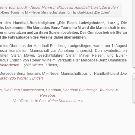
-Benz Tourismo M – Neuer Mannschaftsbus für Handball-Ligist „Die Eulen“
r des Handball-Bundesligisten „Die Eulen Ludwigshafen“, kurz „ Die
chs bekommen: Ein Mercedes-Benz Tourismo M wird die Mannschaft in der
unterstützen und zu ihren Spielen begleiten. Der Omnibusbetrieb Stefan
d die Fahraufgaben des Vereins dabei übernehmen.
de ins Oberhaus der Handball-Bundesliga aufgestiegen, waren am 1. August
ezu kompletten Mannschaft zur Abholung angereist. Den symbolischen
hmen Stefan Mayer, Geschäftsführer Stefan Mayer Reisen, und Eulen-
arcus Endlich von Robert Wilhelm, Verkaufsleiter Mercedes-Benz Omnibusse
Weiterlesen ...
(285 Wörter, 3 Bilder)
Mercedes-Benz Tourismo M – Neuer Mannschaftsbus für Handball-Ligist „Die
trag (285 Wörter, 3 Bilder)
n
,
Die Eulen Ludwigshafen
,
Handball
,
Handball-Bundesliga
,
Tourismo M.
Reisebus
Veröffentlicht in
Bus
|
Keine Kommentare »