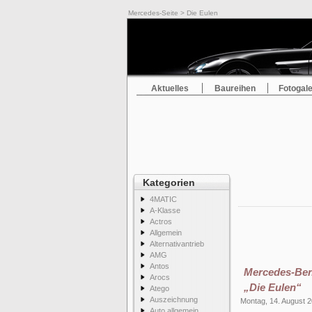
Mercedes-Seite
> Die Eulen
Aktuelles
Baureihen
Fotogale
Kategorien
4MATIC
A-Klasse
Actros
Allgemein
Alternativantrieb
AMG
Antos
Mercedes-Ben
Arocs
„Die Eulen“
Atego
Auszeichnung
Montag, 14. August 
Auto allgemein