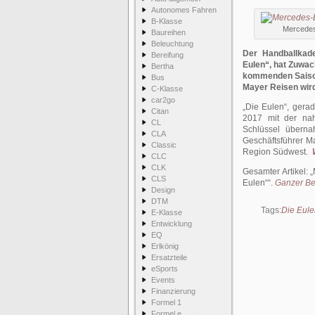
Autonomes Fahren
B-Klasse
Mercedes
Baureihen
Beleuchtung
Der Handballkade
Bereifung
Eulen“, hat Zuwa
Bertha
kommenden Saison 
Bus
Mayer Reisen wir
C-Klasse
car2go
„Die Eulen“, gera
Citan
2017 mit der nah
CL
Schlüssel überna
CLA
Geschäftsführer M
Classic
Region Südwest.
CLC
CLK
Gesamter Artikel:
CLS
Eulen“
.
Ganzer Bei
Design
DTM
Tags:
Die Eule
E-Klasse
Entwicklung
EQ
Erlkönig
Ersatzteile
eSports
Events
Finanzierung
Formel 1
Formel e