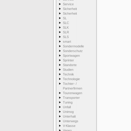
Service
Sicherheit
Sicherheit
SL
SLC
SLK
SLR
SLS
smart
Sondermodelle
Sonderschutz
Sportwagen
Sprinter
Standorte
Studien
Technik
Technologie
Tochter- /
Partnerfirmen
Tourenwagen
Transporter
Tuning
Unfall
Unimog
Unterhalt
Unterwegs
V-Klasse
Vaneo