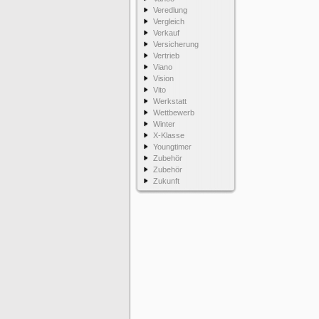
Veredlung
Vergleich
Verkauf
Versicherung
Vertrieb
Viano
Vision
Vito
Werkstatt
Wettbewerb
Winter
X-Klasse
Youngtimer
Zubehör
Zubehör
Zukunft