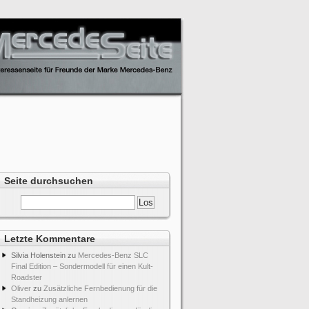
Seite durchsuchen
Letzte Kommentare
Silvia Holenstein
zu
Mercedes-Benz SLC
Final Edition – Sondermodell für einen Kult-
Roadster
Oliver
zu
Zusätzliche Fernbedienung für die
Standheizung anlernen