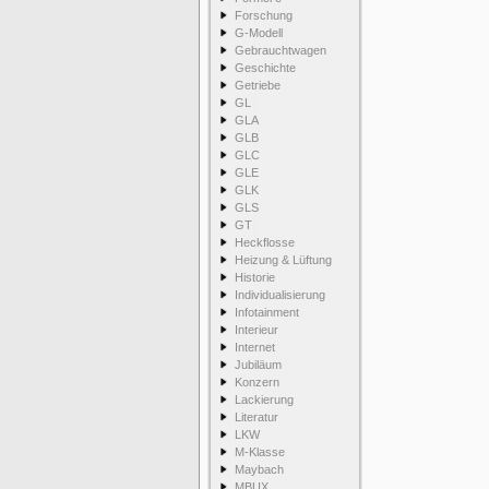
Forschung
G-Modell
Gebrauchtwagen
Geschichte
Getriebe
GL
GLA
GLB
GLC
GLE
GLK
GLS
GT
Heckflosse
Heizung & Lüftung
Historie
Individualisierung
Infotainment
Interieur
Internet
Jubiläum
Konzern
Lackierung
Literatur
LKW
M-Klasse
Maybach
MBUX