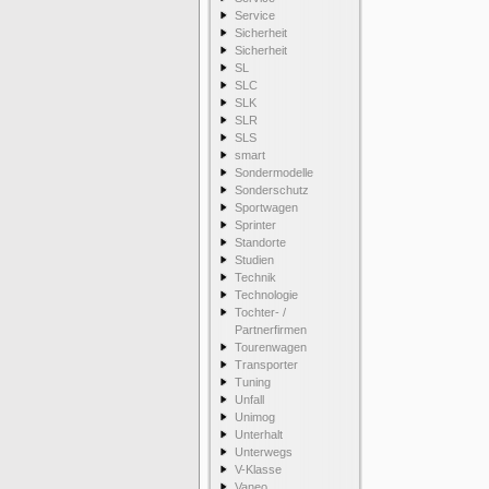
Service
Sicherheit
Sicherheit
SL
SLC
SLK
SLR
SLS
smart
Sondermodelle
Sonderschutz
Sportwagen
Sprinter
Standorte
Studien
Technik
Technologie
Tochter- /
Partnerfirmen
Tourenwagen
Transporter
Tuning
Unfall
Unimog
Unterhalt
Unterwegs
V-Klasse
Vaneo