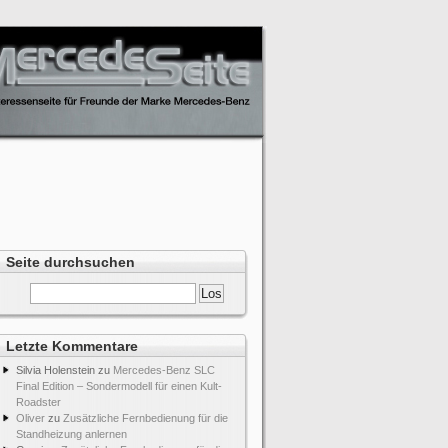
Seite durchsuchen
Letzte Kommentare
Silvia Holenstein
zu
Mercedes-Benz SLC
Final Edition – Sondermodell für einen Kult-
Roadster
Oliver
zu
Zusätzliche Fernbedienung für die
Standheizung anlernen