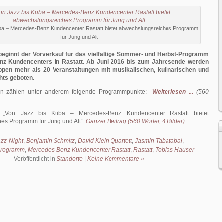
ba – Mercedes-Benz Kundencenter Rastatt bietet abwechslungsreiches Programm
für Jung und Alt
beginnt der Vorverkauf für das vielfältige Sommer- und Herbst-Programm
z Kundencenters in Rastatt. Ab Juni 2016 bis zum Jahresende werden
uppen mehr als 20 Veranstaltungen mit musikalischen, kulinarischen und
ghts geboten.
nen zählen unter anderem folgende Programmpunkte:
Weiterlesen ...
(560
:
Von Jazz bis Kuba – Mercedes-Benz Kundencenter Rastatt bietet
es Programm für Jung und Alt
.
Ganzer Beitrag (560 Wörter, 4 Bilder)
zz-Night
,
Benjamin Schmitz
,
David Klein Quartett
,
Jasmin Tabatabai
,
nprogramm
,
Mercedes-Benz Kundencenter Rastatt
,
Rastatt
,
Tobias Hauser
Veröffentlicht in
Standorte
|
Keine Kommentare »