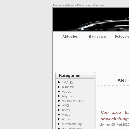
Mercedes-Seite
> David Klein Quartett
Aktuelles
Baureihen
Fotogale
Kategorien
ARTI
4MATIC
A-Klasse
Actros
Allgemein
Alternativantrieb
AMG
Antos
Von Jazz bi
Arocs
abwechslungs
Atego
Auszeichnung
Montag, 09. Mai 201
Auto allgemein