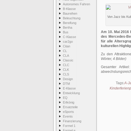
Autonomes Fahren
B-Klasse
Baureihen
Von Jazz bis Ku
Beleuchtung
Bereifung
Bertha
Am 10. Mai 2016 
Bus
des Mercedes-Ben
C-Klasse
für alle Altersgr
car2go
kulturellen Highli
Citan
CL
Zu den Attraktio
CLA
Wörter, 4 Bilder)
Classic
CLC
Gesamter Artikel
CLK
abwechslungsreich
CLS
Design
Tags:
A-Ja
DTM
Kinderferie
E-Klasse
Entwicklung
EQ
Erlkönig
Ersatzteile
eSports
Events
Finanzierung
Formel 1
Formel e