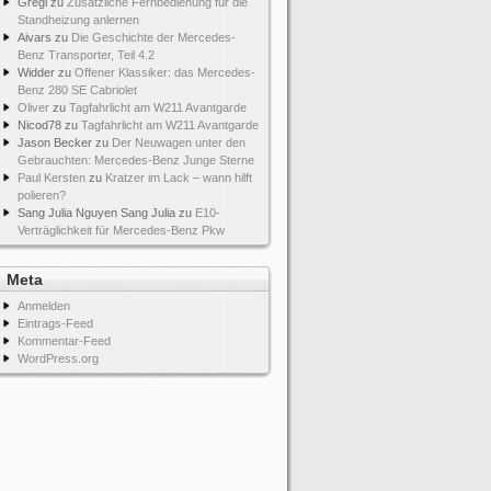
Gregi
zu
Zusätzliche Fernbedienung für die
Standheizung anlernen
Aivars
zu
Die Geschichte der Mercedes-
Benz Transporter, Teil 4.2
Widder
zu
Offener Klassiker: das Mercedes-
Benz 280 SE Cabriolet
Oliver
zu
Tagfahrlicht am W211 Avantgarde
Nicod78
zu
Tagfahrlicht am W211 Avantgarde
Jason Becker
zu
Der Neuwagen unter den
Gebrauchten: Mercedes-Benz Junge Sterne
Paul Kersten
zu
Kratzer im Lack – wann hilft
polieren?
Sang Julia Nguyen Sang Julia
zu
E10-
Verträglichkeit für Mercedes-Benz Pkw
Meta
Anmelden
Eintrags-Feed
Kommentar-Feed
WordPress.org