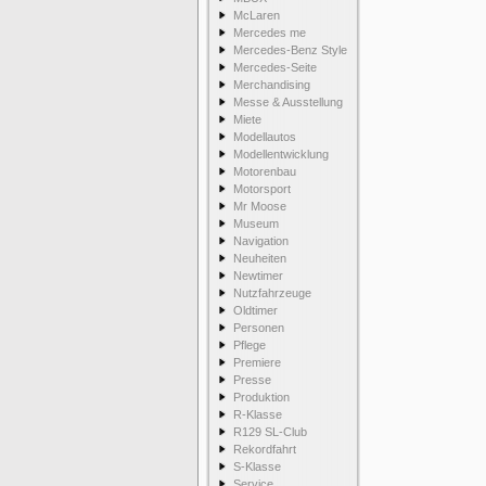
McLaren
Mercedes me
Mercedes-Benz Style
Mercedes-Seite
Merchandising
Messe & Ausstellung
Miete
Modellautos
Modellentwicklung
Motorenbau
Motorsport
Mr Moose
Museum
Navigation
Neuheiten
Newtimer
Nutzfahrzeuge
Oldtimer
Personen
Pflege
Premiere
Presse
Produktion
R-Klasse
R129 SL-Club
Rekordfahrt
S-Klasse
Service