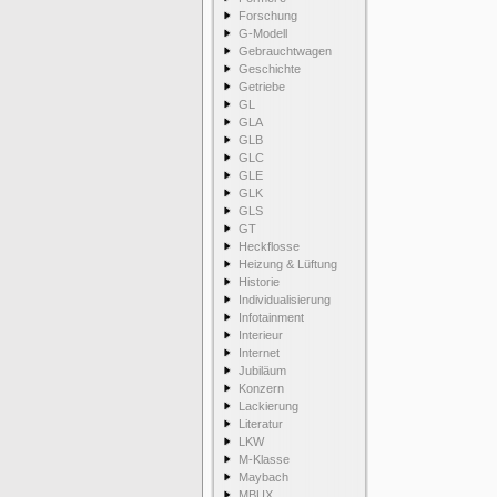
Forschung
G-Modell
Gebrauchtwagen
Geschichte
Getriebe
GL
GLA
GLB
GLC
GLE
GLK
GLS
GT
Heckflosse
Heizung & Lüftung
Historie
Individualisierung
Infotainment
Interieur
Internet
Jubiläum
Konzern
Lackierung
Literatur
LKW
M-Klasse
Maybach
MBUX