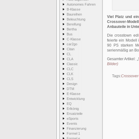
Autonomes Fahren
B-Klasse
Baureihen
Viel Platz und ei
Beleuchtung
Crossover-Modell 
Bereifung
Anbauteile in Unt
Bertha
Bus
Die crosstown edi
C-Klasse
feierte ein Modell
car2go
90 PS starken Mot
Citan
serienmäßig an Bo
CL
Gesamter Artikel:
CLA
Bilder)
Classic
CLC
CLK
Tags:
Crossover
CLS
Design
DTM
E-Klasse
Entwicklung
EQ
Erlkönig
Ersatzteile
eSports
Events
Finanzierung
Formel 1
Formel e