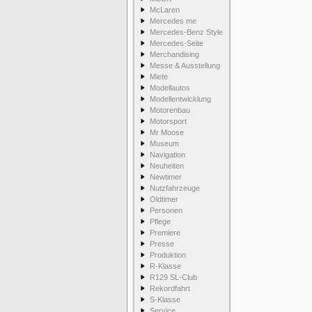
McLaren
Mercedes me
Mercedes-Benz Style
Mercedes-Seite
Merchandising
Messe & Ausstellung
Miete
Modellautos
Modellentwicklung
Motorenbau
Motorsport
Mr Moose
Museum
Navigation
Neuheiten
Newtimer
Nutzfahrzeuge
Oldtimer
Personen
Pflege
Premiere
Presse
Produktion
R-Klasse
R129 SL-Club
Rekordfahrt
S-Klasse
Service