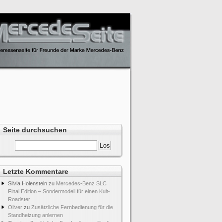
Seite durchsuchen
Letzte Kommentare
Silvia Holenstein
zu
Mercedes-Benz SLC
Final Edition – Sondermodell für einen Kult-
Roadster
Oliver
zu
Zusätzliche Fernbedienung für die
Standheizung anlernen