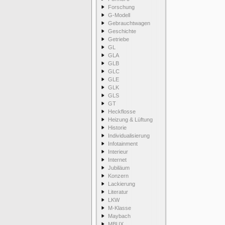
Forschung
G-Modell
Gebrauchtwagen
Geschichte
Getriebe
GL
GLA
GLB
GLC
GLE
GLK
GLS
GT
Heckflosse
Heizung & Lüftung
Historie
Individualisierung
Infotainment
Interieur
Internet
Jubiläum
Konzern
Lackierung
Literatur
LKW
M-Klasse
Maybach
MBUX