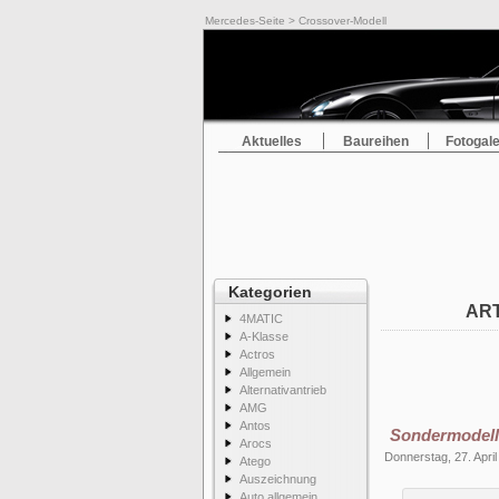
Mercedes-Seite
> Crossover-Modell
Aktuelles
Baureihen
Fotogale
Kategorien
ART
4MATIC
A-Klasse
Actros
Allgemein
Alternativantrieb
AMG
Antos
Sondermodell:
Arocs
Donnerstag, 27. Apri
Atego
Auszeichnung
Auto allgemein