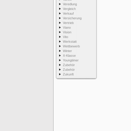
Veredlung
Vergleich
Verkauf
Versicherung
Vertrieb
Viano
Vision
Vito
Werkstatt
Wettbewerb
Winter
X-Klasse
Youngtimer
Zubehör
Zubehör
Zukunft