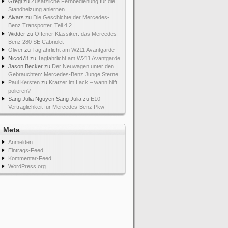
Gregi
zu
Zusätzliche Fernbedienung für die
Standheizung anlernen
Aivars
zu
Die Geschichte der Mercedes-
Benz Transporter, Teil 4.2
Widder
zu
Offener Klassiker: das Mercedes-
Benz 280 SE Cabriolet
Oliver
zu
Tagfahrlicht am W211 Avantgarde
Nicod78
zu
Tagfahrlicht am W211 Avantgarde
Jason Becker
zu
Der Neuwagen unter den
Gebrauchten: Mercedes-Benz Junge Sterne
Paul Kersten
zu
Kratzer im Lack – wann hilft
polieren?
Sang Julia Nguyen Sang Julia
zu
E10-
Verträglichkeit für Mercedes-Benz Pkw
Meta
Anmelden
Eintrags-Feed
Kommentar-Feed
WordPress.org