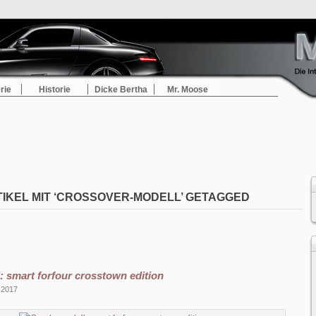
rie
Historie
Dicke Bertha
Mr. Moose
IKEL MIT ‘CROSSOVER-MODELL’ GETAGGED
 smart forfour crosstown edition
l 2017