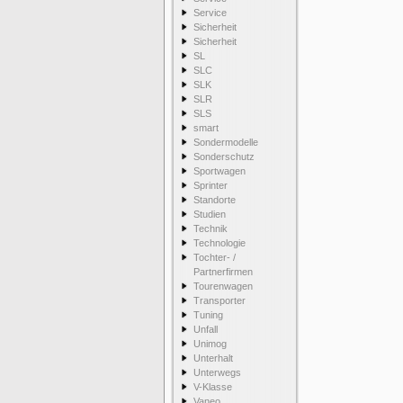
Service
Sicherheit
Sicherheit
SL
SLC
SLK
SLR
SLS
smart
Sondermodelle
Sonderschutz
Sportwagen
Sprinter
Standorte
Studien
Technik
Technologie
Tochter- /
Partnerfirmen
Tourenwagen
Transporter
Tuning
Unfall
Unimog
Unterhalt
Unterwegs
V-Klasse
Vaneo