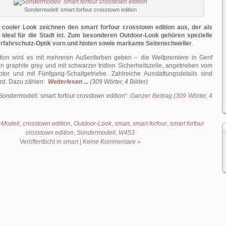
Sondermodell: smart forfour crosstown edition
n cooler Look zeichnen den smart forfour crosstown edition aus, der als
ideal für die Stadt ist. Zum besonderen Outdoor-Look gehören spezielle
erfahrschutz-Optik vorn und hinten sowie markante Seitenschweller
.
tion wird es mit mehreren Außenfarben geben – die Weltpremiere in Genf
 in graphite grey und mit schwarzer tridion Sicherheitszelle, angetrieben vom
or und mit Fünfgang-Schaltgetriebe. Zahlreiche Ausstattungsdetails sind
rd. Dazu zählen:
Weiterlesen ...
(309 Wörter, 4 Bilder)
Sondermodell: smart forfour crosstown edition
.
Ganzer Beitrag (309 Wörter, 4
-Modell
,
crosstown edition
,
Outdoor-Look
,
smart
,
smart forfour
,
smart forfour
crosstown edition
,
Sondermodell
,
W453
Veröffentlicht in
smart
|
Keine Kommentare »