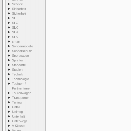
Service
Sicherheit
Sicherheit
SL
SLC
SLK
SLR
SLS
smart
Sondermodelle
Sonderschutz
Sportwagen
Sprinter
Standorte
Studien
Technik
Technologie
Tochter- /
Partnerfirmen
Tourenwagen
Transporter
Tuning
Unfall
Unimog
Unterhalt
Unterwegs
V-Klasse
Vaneo