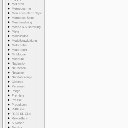
McLaren
Mercedes me
Mercedes-Benz Style
Mercedes-Seite
Merchandising
Messe & Ausstellung
Miete
Modellautos
Modellentwicklung
Motorenbau
Motorsport
Mr Moose
Museum
Navigation
Neuheiten
Newtimer
Nutzfahrzeuge
Oldtimer
Personen
Pflege
Premiere
Presse
Produktion
R-Klasse
R129 SL-Club
Rekordfahrt
S-Klasse
Service