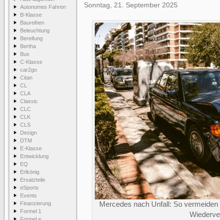
Sonntag, 21. September 2025
Autonomes Fahren
B-Klasse
Baureihen
Beleuchtung
Bereifung
Bertha
Bus
C-Klasse
car2go
Citan
CL
CLA
Classic
CLC
CLK
CLS
Design
DTM
E-Klasse
Entwicklung
EQ
Erlkönig
Ersatzteile
eSports
Events
Finanzierung
Mercedes nach Unfall: So vermeiden 
Formel 1
Wiederve
Formel e