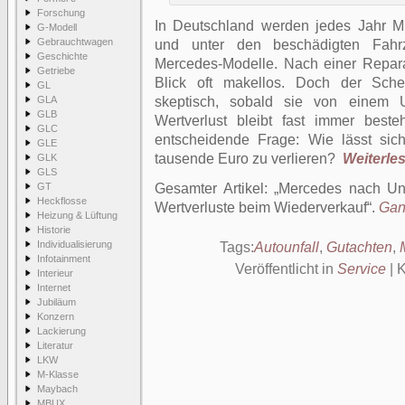
Forschung
In Deutschland werden jedes Jahr Mill
G-Modell
Gebrauchtwagen
und unter den beschädigten Fahr
Geschichte
Mercedes-Modelle. Nach einer Repara
Getriebe
Blick oft makellos. Doch der Sche
GL
GLA
skeptisch, sobald sie von einem Un
GLB
Wertverlust bleibt fast immer beste
GLC
entscheidende Frage: Wie lässt sic
GLE
tausende Euro zu verlieren?
Weiterles
GLK
GLS
GT
Gesamter Artikel:
Mercedes nach Unf
Heckflosse
Wertverluste beim Wiederverkauf
.
Ganz
Heizung & Lüftung
Historie
Individualisierung
Tags:
Autounfall
,
Gutachten
,
Infotainment
Veröffentlicht in
Service
|
K
Interieur
Internet
Jubiläum
Konzern
Lackierung
Literatur
LKW
M-Klasse
Maybach
MBUX