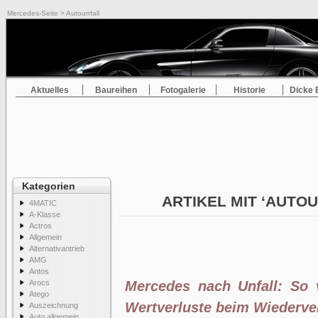
Mercedes-Seite
> Autounfall
Aktuelles
Baureihen
Fotogalerie
Historie
Dicke 
Kategorien
ARTIKEL MIT ‘AUTO
4MATIC
A-Klasse
Actros
Allgemein
Alternativantrieb
AMG
Antos
Arocs
Mercedes nach Unfall: So 
Atego
Wertverluste beim Wiederve
Auszeichnung
Auto allgemein