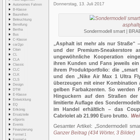
Donnerstag, 13. Juli 2017
Autonomes Fahren
B-Klasse
Baureihen
Beleuchtung
Bereifung
Bertha
Sondermodell smart | BRAB
Bus
C-Klasse
„Asphalt ist mehr als nur Straße“ 
car2go
Citan
und der Premium-Sneakerstore as
CL
ungewöhnliche Kooperation eing
CLA
ihren Kunden und Fans jeweils ein
Classic
ihrem Produktportfolio: die „smar
CLC
CLK
und den „Nike Air Max 1 Ultra Fly
CLS
überzeugen mit einer Kombination
Design
gelben Farbakzenten. So werden 
DTM
E-Klasse
Hinguckern auf den Straßen der 
Entwicklung
limitierte Auflage des Sondermodell
EQ
im Handel erhältlich – das Coup
Erlkönig
Ersatzteile
Cabriolet ab 21.990 Euro brutto.
Weit
eSports
Events
Gesamter Artikel:
Sondermodell smar
Finanzierung
Ganzer Beitrag (434 Wörter, 3 Bilder)
Formel 1
Formel e