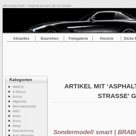
Mercedes-Seite
> Asphalt ist mehr als nur Straße
Aktuelles
Baureihen
Fotogalerie
Historie
Dicke 
Kategorien
ARTIKEL MIT ‘ASPHAL
4MATIC
A-Klasse
STRASSE’ G
Actros
Allgemein
Alternativantrieb
AMG
Antos
Arocs
Atego
Auszeichnung
Sondermodell smart | BRABU
Auto allgemein