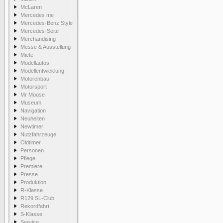
McLaren
Mercedes me
Mercedes-Benz Style
Mercedes-Seite
Merchandising
Messe & Ausstellung
Miete
Modellautos
Modellentwicklung
Motorenbau
Motorsport
Mr Moose
Museum
Navigation
Neuheiten
Newtimer
Nutzfahrzeuge
Oldtimer
Personen
Pflege
Premiere
Presse
Produktion
R-Klasse
R129 SL-Club
Rekordfahrt
S-Klasse
Service