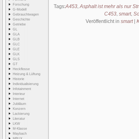
Forschung
Tags:
A453
,
Asphalt ist mehr als nur St
G-Modell
C453
,
smart
,
So
Gebrauchtwagen
Geschichte
Veröffentlicht in
smart
|
Getriebe
GL
GLA
GLB
GLC
GLE
GLK
GLS
GT
Heckflosse
Heizung & Lüftung
Historie
Individualisierung
Infotainment
Interieur
Internet
Jubiläum
Konzern
Lackierung
Literatur
LKW
M-Klasse
Maybach
MBUX