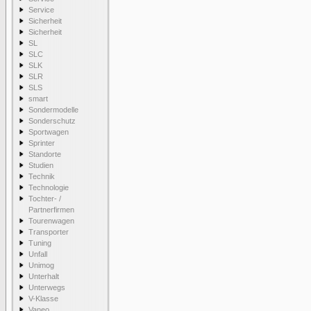
Service
Sicherheit
Sicherheit
SL
SLC
SLK
SLR
SLS
smart
Sondermodelle
Sonderschutz
Sportwagen
Sprinter
Standorte
Studien
Technik
Technologie
Tochter- /
Partnerfirmen
Tourenwagen
Transporter
Tuning
Unfall
Unimog
Unterhalt
Unterwegs
V-Klasse
Vaneo