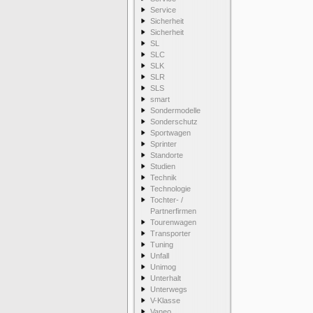
Service
Sicherheit
Sicherheit
SL
SLC
SLK
SLR
SLS
smart
Sondermodelle
Sonderschutz
Sportwagen
Sprinter
Standorte
Studien
Technik
Technologie
Tochter- /
Partnerfirmen
Tourenwagen
Transporter
Tuning
Unfall
Unimog
Unterhalt
Unterwegs
V-Klasse
Vaneo