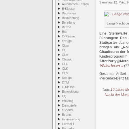
Samstag, 12. März 2
Autonomes Fahren
B-Klasse
Baureihen
Beleuchtung
Bereifung
Lange Nacht de
Bertha
Bus
Eine Sternwarte
C-Klasse
Führungen: Das 
car2go
Stuttgarter „Lan
Citan
bringen als „R
CL
Chauffeure: der 
CLA
Kinderprogram
Classic
AfterParty@Merc
CLC
Weiterlesen ...
(77
CLK
CLS
Gesamter Artikel:
Design
Mercedes-Benz M
DTM
E-Klasse
Tags:
10 Jahre 
Entwicklung
Nacht der Mus
EQ
Erlkönig
Ersatzteile
eSports
Events
Finanzierung
Formel 1
Formel e