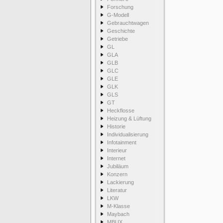
Forschung
G-Modell
Gebrauchtwagen
Geschichte
Getriebe
GL
GLA
GLB
GLC
GLE
GLK
GLS
GT
Heckflosse
Heizung & Lüftung
Historie
Individualisierung
Infotainment
Interieur
Internet
Jubiläum
Konzern
Lackierung
Literatur
LKW
M-Klasse
Maybach
MBUX