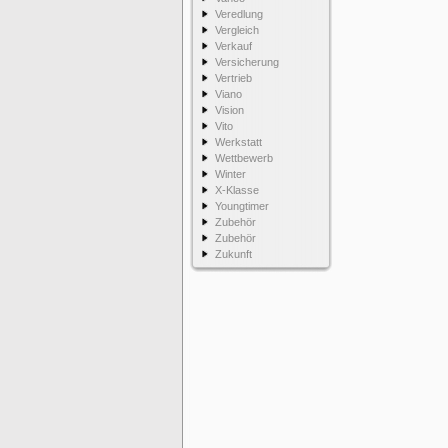
Veredlung
Vergleich
Verkauf
Versicherung
Vertrieb
Viano
Vision
Vito
Werkstatt
Wettbewerb
Winter
X-Klasse
Youngtimer
Zubehör
Zubehör
Zukunft