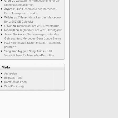
Gregi
zu
Zusätzliche Fernbedienung für die
Standheizung anlernen
Aivars
zu
Die Geschichte der Mercedes-
Benz Transporter, Teil 4.2
Widder
zu
Offener Klassiker: das Mercedes-
Benz 280 SE Cabriolet
Oliver
zu
Tagfahrlicht am W211 Avantgarde
Nicod78
zu
Tagfahrlicht am W211 Avantgarde
Jason Becker
zu
Der Neuwagen unter den
Gebrauchten: Mercedes-Benz Junge Sterne
Paul Kersten
zu
Kratzer im Lack – wann hilft
polieren?
Sang Julia Nguyen Sang Julia
zu
E10-
Verträglichkeit für Mercedes-Benz Pkw
Meta
Anmelden
Eintrags-Feed
Kommentar-Feed
WordPress.org