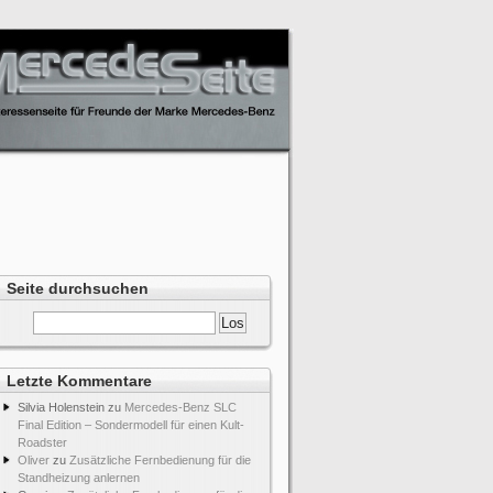
Seite durchsuchen
Letzte Kommentare
Silvia Holenstein
zu
Mercedes-Benz SLC
Final Edition – Sondermodell für einen Kult-
Roadster
Oliver
zu
Zusätzliche Fernbedienung für die
Standheizung anlernen