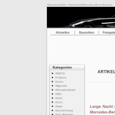
Mercedes-Seite
> AfterParty@Mercedes-Benz Museum
Aktuelles
Baureihen
Fotogale
Kategorien
ARTIKE
4MATIC
A-Klasse
Actros
Allgemein
Alternativantrieb
AMG
Antos
Arocs
Lange Nacht 
Atego
Auszeichnung
Mercedes-Be
Auto allgemein