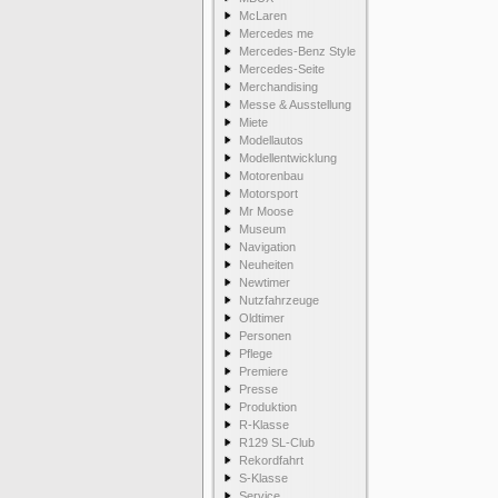
McLaren
Mercedes me
Mercedes-Benz Style
Mercedes-Seite
Merchandising
Messe & Ausstellung
Miete
Modellautos
Modellentwicklung
Motorenbau
Motorsport
Mr Moose
Museum
Navigation
Neuheiten
Newtimer
Nutzfahrzeuge
Oldtimer
Personen
Pflege
Premiere
Presse
Produktion
R-Klasse
R129 SL-Club
Rekordfahrt
S-Klasse
Service