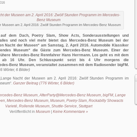
016
r Museen am 2. April 2016: Zwölf Stunden Programm im Mercedes-Benz Museum
 auf dem Dach, Poetry Slam, Show Acts, Sonderausstellungen und
alles und noch viel mehr bietet das Mercedes-Benz Museum bei der
gen Nacht der Museen“ am Samstag, 2. April 2016. Automobile Klassiker
ollendes Museum“ die Gäste zum Mercedes-Benz Museum. Einer der
frühere Mercedes-Benz Rennfahrer Hans Herrmann. Los geht es mit dem
m ab 16 Uhr. Den Schlusspunkt setzt bis 4 Uhr morgens die
edes-Benz Museum, veranstaltet zusammen mit dem Radiosender bigFM.
6 Wörter, 6 Bilder)
Lange Nacht der Museen am 2. April 2016: Zwölf Stunden Programm im
useum
.
Ganzer Beitrag (776 Wörter, 6 Bilder)
Mercedes-Benz Museum
,
AfterParty@Mercedes-Benz Museum
,
bigFM
,
Lange
een
,
Mercedes-Benz Museum
,
Museum
,
Poetry-Slam
,
Rockabilly Showacts
Varieté
,
Rollende Museum
,
Shuttle-Service
,
Stuttgart
Veröffentlicht in
Museum
|
Keine Kommentare »