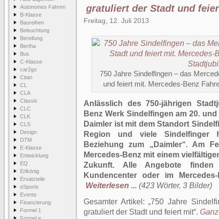
gratuliert der Stadt und feier
Autonomes Fahren
B-Klasse
Freitag, 12. Juli 2013
Baureihen
Beleuchtung
Bereifung
Bertha
Bus
C-Klasse
car2go
750 Jahre Sindelfingen – das Mercede
Citan
und feiert mit. Mercedes-Benz Fahr
CL
CLA
Classic
Anlässlich des 750-jährigen Stadt
CLC
Benz Werk Sindelfingen am 20. und 2
CLK
Daimler ist mit dem Standort Sindel
CLS
Design
Region und viele Sindelfinger 
DTM
Beziehung zum „Daimler“. Am Fes
E-Klasse
Mercedes-Benz mit einem vielfälti
Entwicklung
EQ
Zukunft. Alle Angebote finden
Erlkönig
Kundencenter oder im Mercedes-B
Ersatzteile
Weiterlesen ...
(423 Wörter, 3 Bilder)
eSports
Events
Gesamter Artikel:
750 Jahre Sindel
Finanzierung
Formel 1
gratuliert der Stadt und feiert mit
.
Ganze
Formel e