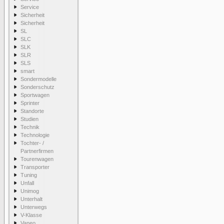
Service
Sicherheit
Sicherheit
SL
SLC
SLK
SLR
SLS
smart
Sondermodelle
Sonderschutz
Sportwagen
Sprinter
Standorte
Studien
Technik
Technologie
Tochter- /
Partnerfirmen
Tourenwagen
Transporter
Tuning
Unfall
Unimog
Unterhalt
Unterwegs
V-Klasse
Vaneo