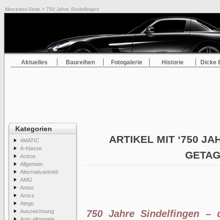
Mercedes-Seite
> 750 Jahre Sindelfingen
Aktuelles
Baureihen
Fotogalerie
Historie
Dicke 
Kategorien
ARTIKEL MIT ‘750 JA
4MATIC
A-Klasse
GETA
Actros
Allgemein
Alternativantrieb
AMG
Antos
Arocs
Atego
Auszeichnung
750 Jahre Sindelfingen –
Auto allgemein