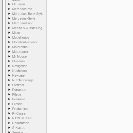
McLaren
Mercedes me
Mercedes-Benz Style
Mercedes-Seite
Merchandising
Messe & Ausstellung
Miete
Modellautos
Modellentwicklung
Motorenbau
Motorsport
Mr Moose
Museum
Navigation
Neuheiten
Newtimer
Nutzfahrzeuge
Oldtimer
Personen
Pflege
Premiere
Presse
Produktion
R-Klasse
R129 SL-Club
Rekordfahrt
S-Klasse
Service