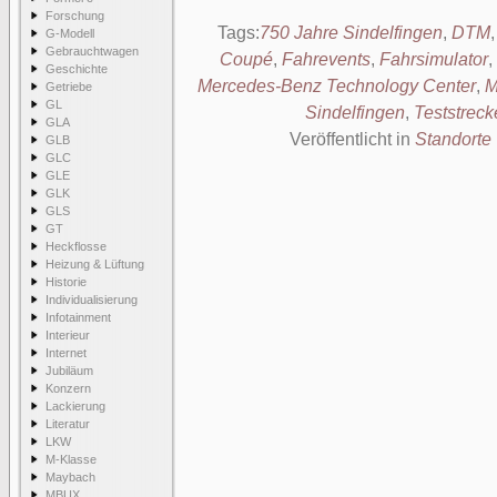
Forschung
Tags:
750 Jahre Sindelfingen
,
DTM
G-Modell
Gebrauchtwagen
Coupé
,
Fahrevents
,
Fahrsimulator
,
Geschichte
Mercedes-Benz Technology Center
,
M
Getriebe
GL
Sindelfingen
,
Teststreck
GLA
Veröffentlicht in
Standorte
GLB
GLC
GLE
GLK
GLS
GT
Heckflosse
Heizung & Lüftung
Historie
Individualisierung
Infotainment
Interieur
Internet
Jubiläum
Konzern
Lackierung
Literatur
LKW
M-Klasse
Maybach
MBUX