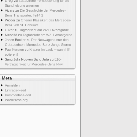
Gregi
zu
Zusätzliche Fernbedienung für die
Standheizung anlernen
Aivars
zu
Die Geschichte der Mercedes-
Benz Transporter, Teil 4.2
Widder
zu
Offener Klassiker: das Mercedes-
Benz 280 SE Cabriolet
Oliver
zu
Tagfahrlicht am W211 Avantgarde
Nicod78
zu
Tagfahrlicht am W211 Avantgarde
Jason Becker
zu
Der Neuwagen unter den
Gebrauchten: Mercedes-Benz Junge Sterne
Paul Kersten
zu
Kratzer im Lack – wann hilft
polieren?
Sang Julia Nguyen Sang Julia
zu
E10-
Verträglichkeit für Mercedes-Benz Pkw
Meta
Anmelden
Eintrags-Feed
Kommentar-Feed
WordPress.org