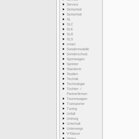
Service
Sicherheit
Sicherheit
SL
SLC
SLK
SLR
SLS
smart
Sondermodelle
Sonderschutz
Sportwagen
Sprinter
Standorte
Studien
Technik
Technologie
Tochter- /
Partnerfirmen
Tourenwagen
Transporter
Tuning
Unfall
Unimog
Unterhalt
Unterwegs
V-Klasse
Vaneo