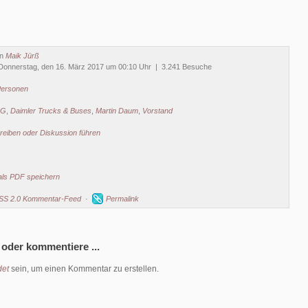
on
Maik Jürß
Donnerstag, den 16. März 2017 um 00:10 Uhr | 3.241 Besuche
ersonen
AG
,
Daimler Trucks & Buses
,
Martin Daum
,
Vorstand
eiben oder Diskussion führen
als PDF speichern
SS 2.0 Kommentar-Feed
·
Permalink
 oder kommentiere ...
et
sein, um einen Kommentar zu erstellen.