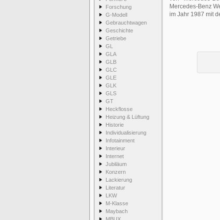
Mercedes-Benz Wer
Forschung
im Jahr 1987 mit d
G-Modell
Gebrauchtwagen
Geschichte
Getriebe
GL
GLA
GLB
GLC
GLE
GLK
GLS
GT
Heckflosse
Heizung & Lüftung
Historie
Individualisierung
Infotainment
Interieur
Internet
Jubiläum
Konzern
Lackierung
Literatur
LKW
M-Klasse
Maybach
MBUX