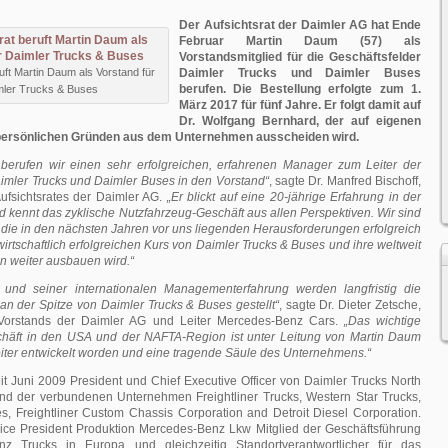
Der Aufsichtsrat der Daimler AG hat Ende
Februar Martin Daum (57) als
Vorstandsmitglied für die Geschäftsfelder
uft Martin Daum als Vorstand für
Daimler Trucks und Daimler Buses
berufen. Die Bestellung erfolgte zum 1.
mler Trucks & Buses
März 2017 für fünf Jahre. Er folgt damit auf
Dr. Wolfgang Bernhard, der auf eigenen
ersönlichen Gründen aus dem Unternehmen ausscheiden wird.
berufen wir einen sehr erfolgreichen, erfahrenen Manager zum Leiter der
imler Trucks und Daimler Buses in den Vorstand“
, sagte Dr. Manfred Bischoff,
Aufsichtsrates der Daimler AG.
„Er blickt auf eine 20-jährige Erfahrung in der
 kennt das zyklische Nutzfahrzeug-Geschäft aus allen Perspektiven. Wir sind
r die in den nächsten Jahren vor uns liegenden Herausforderungen erfolgreich
irtschaftlich erfolgreichen Kurs von Daimler Trucks & Buses und ihre weltweit
n weiter ausbauen wird.“
 und seiner internationalen Managementerfahrung werden langfristig die
an der Spitze von Daimler Trucks & Buses gestellt“
, sagte Dr. Dieter Zetsche,
 Vorstands der Daimler AG und Leiter Mercedes-Benz Cars.
„Das wichtige
häft in den USA und der NAFTA-Region ist unter Leitung von Martin Daum
eiter entwickelt worden und eine tragende Säule des Unternehmens.“
it Juni 2009 President und Chief Executive Officer von Daimler Trucks North
d der verbundenen Unternehmen Freightliner Trucks, Western Star Trucks,
s, Freightliner Custom Chassis Corporation and Detroit Diesel Corporation.
Vice President Produktion Mercedes-Benz Lkw Mitglied der Geschäftsführung
z Trucks in Europa und gleichzeitig Standortverantwortlicher für das