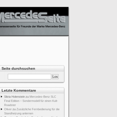
Seite durchsuchen
Letzte Kommentare
Silvia Holenstein
zu
Mercedes-Benz SLC
Final Edition – Sondermodell für einen Kult-
Roadster
Oliver
zu
Zusätzliche Fernbedienung für die
Standheizung anlernen