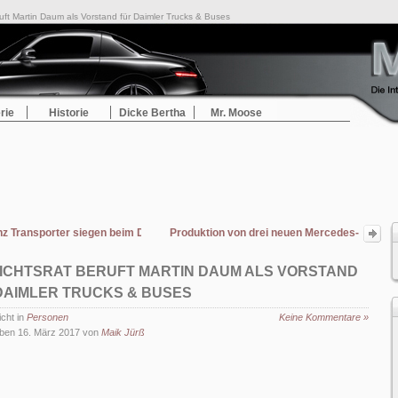
ruft Martin Daum als Vorstand für Daimler Trucks & Buses
rie
Historie
Dicke Bertha
Mr. Moose
z Transporter siegen beim DEKRA Gebrauchtwagenreport 2017
Produktion von drei neuen Mercedes-
AMG GT Sportwagen Werk Sindelfingen
gestartet
ICHTSRAT BERUFT MARTIN DAUM ALS VORSTAND
DAIMLER TRUCKS & BUSES
icht in
Personen
Keine Kommentare »
ben 16. März 2017 von
Maik Jürß