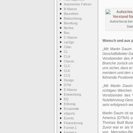
Autonomes Fahren
B-Klasse
Baureihen
Beleuchtung
Aufsichtsrat ber
Bereifung
Dai
Bertha
Bus
C-Klasse
Wunsch und aus p
car2go
Citan
„Mit Martin Daum 
CL
Geschäftsfelder Da
CLA
Vorsitzender des 
Classic
Branche zurück und
CLC
uns sicher, dass e
CLK
meistern und den w
CLS
führende Positione
Design
DTM
„Mit Martin Daum
E-Klasse
richtigen Weichen 
Entwicklung
Vorsitzender des
EQ
Nutzfahrzeug-Gesc
Erlkönig
sehr erfolgreich w
Ersatzteile
Martin Daum ist se
eSports
America (DTNA) un
Events
Thomas Built Buse
Finanzierung
Zuvor war er als 
Formel 1
von Mercedes-Ben
Formel e