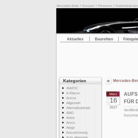
Mercedes-Seite
>
Konzern
>
Personen
> Aufsichtsrat be
Aktuelles
Baureihen
Fotogale
Kategorien
Mercedes-Ben
4MATIC
A-Klasse
AUFS
März
Actros
16
FÜR 
Allgemein
2017
Alternativantrieb
Veröffentl
AMG
Geschrie
Antos
Arocs
Atego
Auszeichnung
Auto allgemein