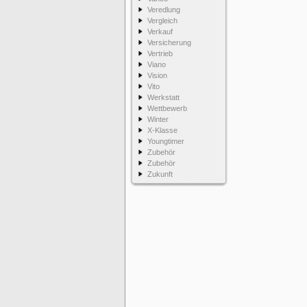
Veredlung
Vergleich
Verkauf
Versicherung
Vertrieb
Viano
Vision
Vito
Werkstatt
Wettbewerb
Winter
X-Klasse
Youngtimer
Zubehör
Zubehör
Zukunft