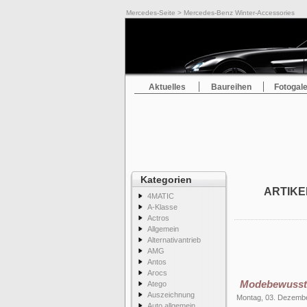
Mercedes-Seite
> Mercedes-Benz Winter-Accessories
Aktuelles
Baureihen
Fotogale
Kategorien
ARTIKE
4MATIC
A-Klasse
Actros
Allgemein
Alternativantrieb
AMG
Antos
Arocs
Modebewusst 
Atego
Auszeichnung
Montag, 03. Dezemb
Auto allgemein