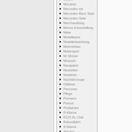
McLaren
Mercedes me
Mercedes-Benz Style
Mercedes-Seite
Merchandising
Messe & Ausstellung
Miete
Modellautos
Modellentwicklung
Motorenbau
Motorsport
Mr Moose
Museum
Navigation
Neuheiten
Newtimer
Nutzfahrzeuge
Oldtimer
Personen
Pflege
Premiere
Presse
Produktion
R-Klasse
R129 SL-Club
Rekordfahrt
S-Klasse
Service