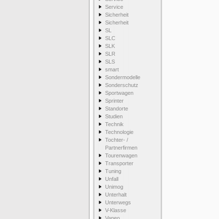
Service
Sicherheit
Sicherheit
SL
SLC
SLK
SLR
SLS
smart
Sondermodelle
Sonderschutz
Sportwagen
Sprinter
Standorte
Studien
Technik
Technologie
Tochter- /
Partnerfirmen
Tourenwagen
Transporter
Tuning
Unfall
Unimog
Unterhalt
Unterwegs
V-Klasse
Vaneo