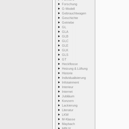
Forschung
G-Modell
Gebrauchtwagen
Geschichte
Getriebe
GL
GLA
GLB
GLC
GLE
GLK
GLS
GT
Heckflosse
Heizung & Lüftung
Historie
Individualisierung
Infotainment
Interieur
Internet
Jubiläum
Konzern
Lackierung
Literatur
LKW
M-Klasse
Maybach
MBUX