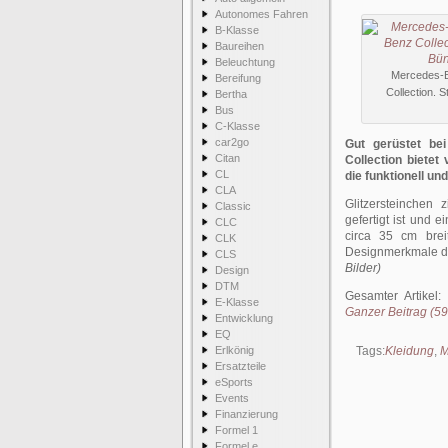
Autonomes Fahren
B-Klasse
Baureihen
Beleuchtung
Mercedes-B
Bereifung
Collection. 
Bertha
Bus
C-Klasse
car2go
Gut gerüstet bei
Citan
Collection biete
CL
die funktionell und
CLA
Glitzersteinchen
Classic
gefertigt ist und 
CLC
circa 35 cm bre
CLK
Designmerkmale d
CLS
Bilder)
Design
DTM
Gesamter Artikel
E-Klasse
Ganzer Beitrag (590
Entwicklung
EQ
Erlkönig
Tags:
Kleidung
,
M
Ersatzteile
eSports
Events
Finanzierung
Formel 1
Formel e