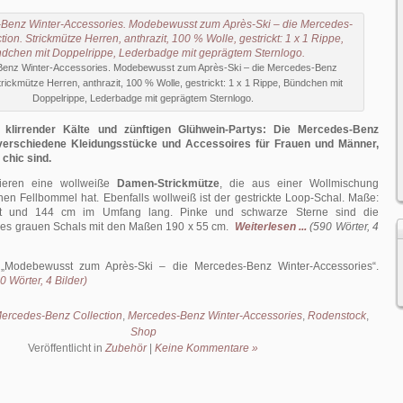
enz Winter-Accessories. Modebewusst zum Après-Ski – die Mercedes-Benz
Strickmütze Herren, anthrazit, 100 % Wolle, gestrickt: 1 x 1 Rippe, Bündchen mit
Doppelrippe, Lederbadge mit geprägtem Sternlogo.
 klirrender Kälte und zünftigen Glühwein-Partys: Die Mercedes-Benz
t verschiedene Kleidungsstücke und Accessoires für Frauen und Männer,
 chic sind.
 zieren eine wollweiße
Damen-Strickmütze
, die aus einer Wollmischung
einen Fellbommel hat. Ebenfalls wollweiß ist der gestrickte Loop-Schal. Maße:
it und 144 cm im Umfang lang. Pinke und schwarze Sterne sind die
es grauen Schals mit den Maßen 190 x 55 cm.
Weiterlesen ...
(590 Wörter, 4
:
Modebewusst zum Après-Ski – die Mercedes-Benz Winter-Accessories
.
 Wörter, 4 Bilder)
ercedes-Benz Collection
,
Mercedes-Benz Winter-Accessories
,
Rodenstock
,
Shop
Veröffentlicht in
Zubehör
|
Keine Kommentare »