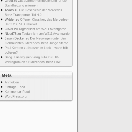
Gregi
zu
Zusätzliche Fernbedienung für die
Standheizung anlernen
Aivars
zu
Die Geschichte der Mercedes-
Benz Transporter, Teil 4.2
Widder
zu
Offener Klassiker: das Mercedes-
Benz 280 SE Cabriolet
Oliver
zu
Tagfahrlicht am W211 Avantgarde
Nicod78
zu
Tagfahrlicht am W211 Avantgarde
Jason Becker
zu
Der Neuwagen unter den
Gebrauchten: Mercedes-Benz Junge Sterne
Paul Kersten
zu
Kratzer im Lack – wann hilft
polieren?
Sang Julia Nguyen Sang Julia
zu
E10-
Verträglichkeit für Mercedes-Benz Pkw
Meta
Anmelden
Eintrags-Feed
Kommentar-Feed
WordPress.org