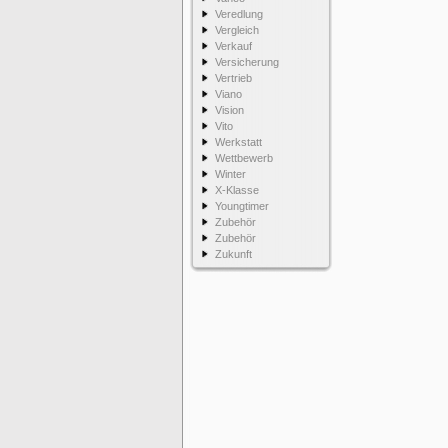
Veredlung
Vergleich
Verkauf
Versicherung
Vertrieb
Viano
Vision
Vito
Werkstatt
Wettbewerb
Winter
X-Klasse
Youngtimer
Zubehör
Zubehör
Zukunft