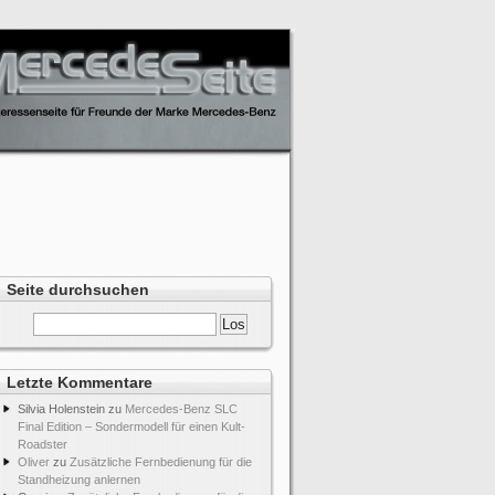
Seite durchsuchen
Letzte Kommentare
Silvia Holenstein
zu
Mercedes-Benz SLC
Final Edition – Sondermodell für einen Kult-
Roadster
Oliver
zu
Zusätzliche Fernbedienung für die
Standheizung anlernen