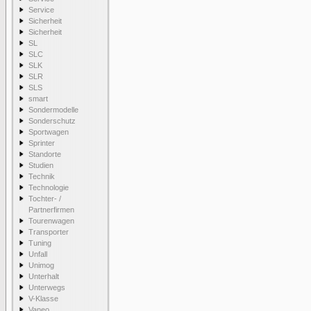
Service
Sicherheit
Sicherheit
SL
SLC
SLK
SLR
SLS
smart
Sondermodelle
Sonderschutz
Sportwagen
Sprinter
Standorte
Studien
Technik
Technologie
Tochter- /
Partnerfirmen
Tourenwagen
Transporter
Tuning
Unfall
Unimog
Unterhalt
Unterwegs
V-Klasse
Vaneo