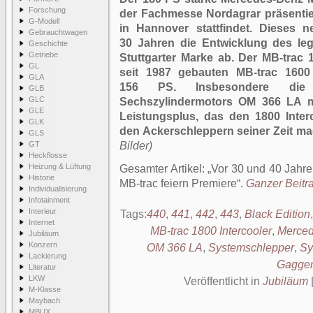
Forschung
der Fachmesse Nordagrar präsentier
G-Modell
in Hannover stattfindet. Dieses n
Gebrauchtwagen
30 Jahren die Entwicklung des le
Geschichte
Getriebe
Stuttgarter Marke ab. Der MB-trac 
GL
seit 1987 gebauten MB-trac 1600
GLA
156 PS. Insbesondere die 
GLB
GLC
Sechszylindermotors OM 366 LA mi
GLE
Leistungsplus, das den 1800 Inter
GLK
den Ackerschleppern seiner Zeit ma
GLS
GT
Bilder)
Heckflosse
Heizung & Lüftung
Gesamter Artikel:
Vor 30 und 40 Jahr
Historie
MB-trac feiern Premiere
.
Ganzer Beitra
Individualisierung
Infotainment
Interieur
Tags:
440
,
441
,
442
,
443
,
Black Edition
Internet
MB-trac 1800 Intercooler
,
Merced
Jubiläum
Konzern
OM 366 LA
,
Systemschlepper
,
Sy
Lackierung
Gagge
Literatur
LKW
Veröffentlicht in
Jubiläum
M-Klasse
Maybach
MBUX