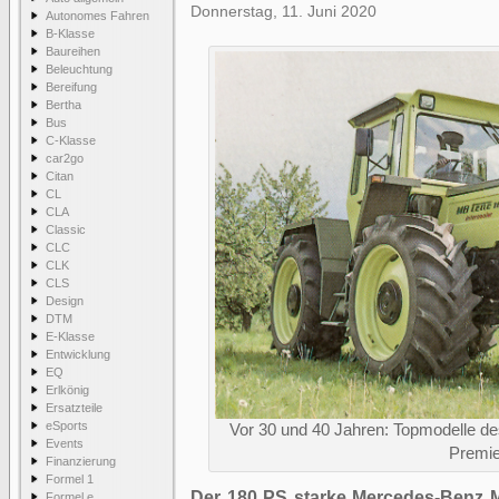
Donnerstag, 11. Juni 2020
Autonomes Fahren
B-Klasse
Baureihen
Beleuchtung
Bereifung
Bertha
Bus
C-Klasse
car2go
Citan
CL
CLA
Classic
CLC
CLK
CLS
Design
DTM
E-Klasse
Entwicklung
EQ
Erlkönig
Ersatzteile
eSports
Vor 30 und 40 Jahren: Topmodelle d
Events
Premie
Finanzierung
Formel 1
Der 180 PS starke Mercedes-Benz MB
Formel e