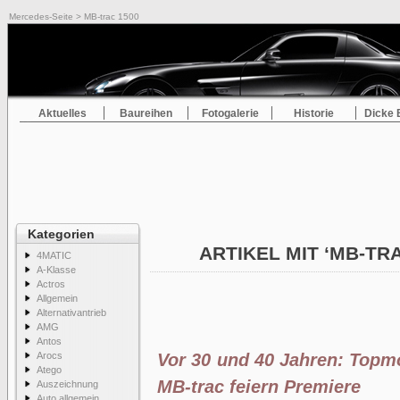
Mercedes-Seite
> MB-trac 1500
Aktuelles
Baureihen
Fotogalerie
Historie
Dicke 
Kategorien
ARTIKEL MIT ‘MB-TR
4MATIC
A-Klasse
Actros
Allgemein
Alternativantrieb
AMG
Antos
Arocs
Vor 30 und 40 Jahren: Topm
Atego
MB-trac feiern Premiere
Auszeichnung
Auto allgemein