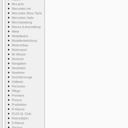
McLaren
Mercedes me
Mercedes-Benz Style
Mercedes-Seite
Merchandising
Messe & Ausstellung
Miete
Modellautos
Modellentwicklung
Motorenbau
Motorsport
Mr Moose
Museum
Navigation
Neuheiten
Newtimer
Nutzfahrzeuge
Oldtimer
Personen
Pflege
Premiere
Presse
Produktion
R-Klasse
R129 SL-Club
Rekordfahrt
S-Klasse
Service