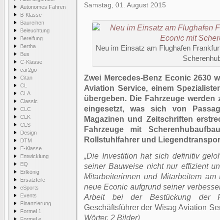
Samstag, 01. August 2015
Autonomes Fahren
B-Klasse
Baureihen
Beleuchtung
Bereifung
Bertha
Neu im Einsatz am Flughafen Frankfur
Bus
Scherenhu
C-Klasse
car2go
Zwei Mercedes-Benz Econic 2630 wu
Citan
CL
Aviation Service, einem Spezialiste
CLA
übergeben. Die Fahrzeuge werden 
Classic
eingesetzt, was sich von Passa
CLC
CLK
Magazinen und Zeitschriften erstr
CLS
Fahrzeuge mit Scherenhubaufbau
Design
Rollstuhlfahrer und Liegendtranspor
DTM
E-Klasse
„Die Investition hat sich definitiv ge
Entwicklung
EQ
seiner Bauweise nicht nur effizient
Erlkönig
Mitarbeiterinnen und Mitarbeitern am F
Ersatzteile
neue Econic aufgrund seiner verbessert
eSports
Events
Arbeit bei der Bestückung der F
Finanzierung
Geschäftsführer der Wisag Aviation Se
Formel 1
Wörter, 2 Bilder)
Formel e