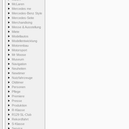
McLaren
Mercedes me
Mercedes-Benz Style
Mercedes-Seite
Merchandising
Messe & Ausstellung
Miete
Modellautos
Modellentwicklung
Motorenbau
Motorsport
Mr Moose
Museum
Navigation
Neuheiten
Newtimer
Nutzfahrzeuge
Oldtimer
Personen
Pflege
Premiere
Presse
Produktion
R-Klasse
R129 SL-Club
Rekordfahrt
S-Klasse
Service