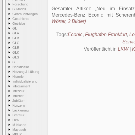
Forschung
Gesamter Artikel:
Neu im Einsatz
G-Modell
Gebrauchtwagen
Mercedes-Benz Econic mit Scheren
Geschichte
Wörter, 2 Bilder)
Getriebe
GL
GLA
Tags:
Econic
,
Flughafen Frankfurt
,
Lo
GLB
Servi
GLC
GLE
Veröffentlicht in
LKW
|
K
GLK
GLS
GT
Heckflosse
Heizung & Lüftung
Historie
Individualisierung
Infotainment
Interieur
Internet
Jubiläum
Konzern
Lackierung
Literatur
LKW
M-Klasse
Maybach
MBUX