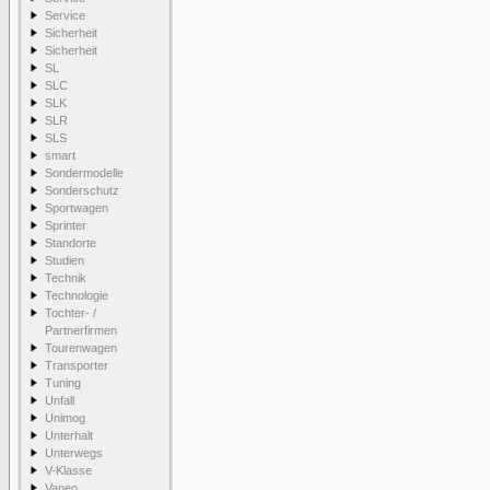
Service
Sicherheit
Sicherheit
SL
SLC
SLK
SLR
SLS
smart
Sondermodelle
Sonderschutz
Sportwagen
Sprinter
Standorte
Studien
Technik
Technologie
Tochter- /
Partnerfirmen
Tourenwagen
Transporter
Tuning
Unfall
Unimog
Unterhalt
Unterwegs
V-Klasse
Vaneo