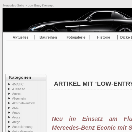
Mercedes-Seite
> Low-Entry-Konzept
Aktuelles
Baureihen
Fotogalerie
Historie
Dicke 
Kategorien
ARTIKEL MIT ‘LOW-ENT
4MATIC
A-Klasse
Actros
Allgemein
Alternativantrieb
AMG
Antos
Arocs
Neu im Einsatz am Flug
Atego
Mercedes-Benz Econic mit 
Auszeichnung
Auto allgemein