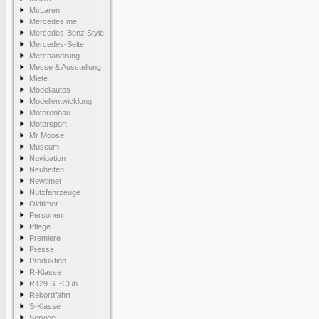
McLaren
Mercedes me
Mercedes-Benz Style
Mercedes-Seite
Merchandising
Messe & Ausstellung
Miete
Modellautos
Modellentwicklung
Motorenbau
Motorsport
Mr Moose
Museum
Navigation
Neuheiten
Newtimer
Nutzfahrzeuge
Oldtimer
Personen
Pflege
Premiere
Presse
Produktion
R-Klasse
R129 SL-Club
Rekordfahrt
S-Klasse
Service