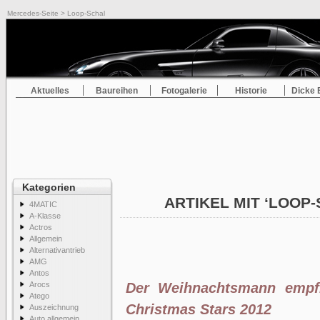
Mercedes-Seite
> Loop-Schal
Aktuelles
Baureihen
Fotogalerie
Historie
Dicke 
Kategorien
ARTIKEL MIT ‘LOOP
4MATIC
A-Klasse
Actros
Allgemein
Alternativantrieb
AMG
Antos
Arocs
Der Weihnachtsmann empfi
Atego
Christmas Stars 2012
Auszeichnung
Auto allgemein