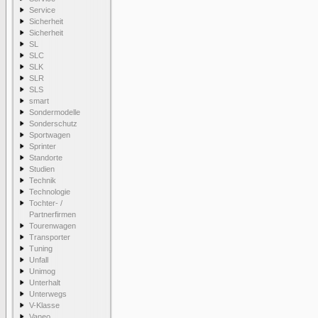
Service
Sicherheit
Sicherheit
SL
SLC
SLK
SLR
SLS
smart
Sondermodelle
Sonderschutz
Sportwagen
Sprinter
Standorte
Studien
Technik
Technologie
Tochter- /
Partnerfirmen
Tourenwagen
Transporter
Tuning
Unfall
Unimog
Unterhalt
Unterwegs
V-Klasse
Vaneo