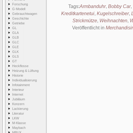
Forschung
Tags:
Armbanduhr
,
Bobby Car
,
G-Modell
Kreditkartenetui
,
Kugelschreiber
,
Gebrauchtwagen
Geschichte
Strickmütze
,
Weihnachten
,
W
Getriebe
Veröffentlicht in
Merchandisi
GL
GLA
GLB
GLC
GLE
GLK
GLS
GT
Heckflosse
Heizung & Lüftung
Historie
Individualisierung
Infotainment
Interieur
Internet
Jubiläum
Konzern
Lackierung
Literatur
LKW
M-Klasse
Maybach
MBUX