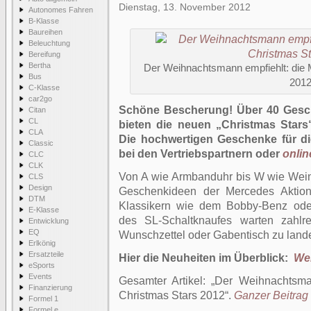
Dienstag, 13. November 2012
Autonomes Fahren
B-Klasse
Baureihen
Beleuchtung
Bereifung
Bertha
Der Weihnachtsmann empfiehlt: die
Bus
201
C-Klasse
car2go
Schöne Bescherung! Über 40 Gesch
Citan
CL
bieten die neuen „Christmas Star
CLA
Die hochwertigen Geschenke für di
Classic
bei den Vertriebspartnern oder
onlin
CLC
CLK
Von A wie Armbanduhr bis W wie Weinve
CLS
Design
Geschenkideen der Mercedes Aktion
DTM
Klassikern wie dem Bobby-Benz ode
E-Klasse
des SL-Schaltknaufes warten zahlr
Entwicklung
EQ
Wunschzettel oder Gabentisch zu land
Erlkönig
Ersatzteile
Hier die Neuheiten im Überblick:
Wei
eSports
Events
Gesamter Artikel:
Der Weihnachtsma
Finanzierung
Christmas Stars 2012
.
Ganzer Beitrag 
Formel 1
Formel e