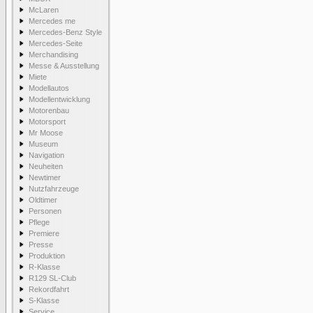
McLaren
Mercedes me
Mercedes-Benz Style
Mercedes-Seite
Merchandising
Messe & Ausstellung
Miete
Modellautos
Modellentwicklung
Motorenbau
Motorsport
Mr Moose
Museum
Navigation
Neuheiten
Newtimer
Nutzfahrzeuge
Oldtimer
Personen
Pflege
Premiere
Presse
Produktion
R-Klasse
R129 SL-Club
Rekordfahrt
S-Klasse
Service