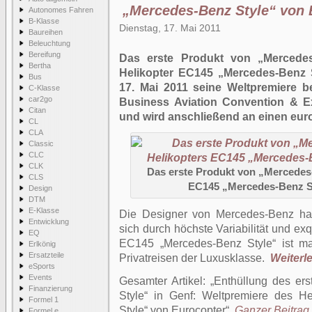
„Mercedes-Benz Style“ von 
Autonomes Fahren
B-Klasse
Dienstag, 17. Mai 2011
Baureihen
Beleuchtung
Bereifung
Das erste Produkt von „Mercedes-
Bertha
Helikopter EC145 „Mercedes-Benz S
Bus
17. Mai 2011 seine Weltpremiere b
C-Klasse
car2go
Business Aviation Convention & E
Citan
und wird anschließend an einen eu
CL
CLA
Classic
CLC
CLK
Das erste Produkt von „Mercedes-
CLS
EC145 „Mercedes-Benz S
Design
DTM
E-Klasse
Die Designer von Mercedes-Benz hab
Entwicklung
sich durch höchste Variabilität und exq
EQ
EC145 „Mercedes-Benz Style“ ist ma
Erlkönig
Ersatzteile
Privatreisen der Luxusklasse.
Weiterle
eSports
Events
Gesamter Artikel:
Enthüllung des er
Finanzierung
Style“ in Genf: Weltpremiere des H
Formel 1
Style“ von Eurocopter
.
Ganzer Beitrag 
Formel e