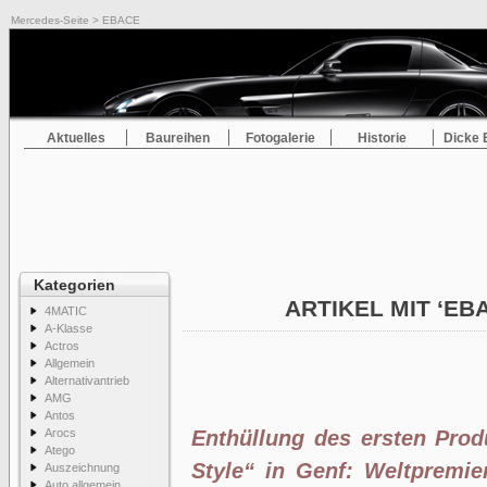
Mercedes-Seite
> EBACE
Aktuelles
Baureihen
Fotogalerie
Historie
Dicke 
Kategorien
ARTIKEL MIT ‘EB
4MATIC
A-Klasse
Actros
Allgemein
Alternativantrieb
AMG
Antos
Arocs
Enthüllung des ersten Pro
Atego
Style“ in Genf: Weltpremie
Auszeichnung
Auto allgemein