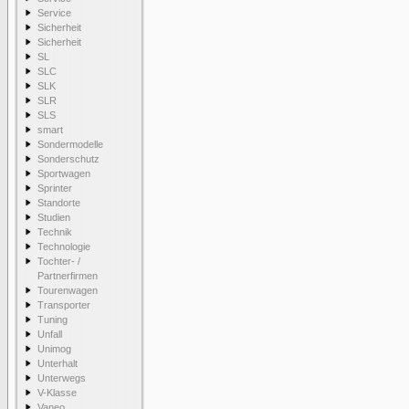
Service
Sicherheit
Sicherheit
SL
SLC
SLK
SLR
SLS
smart
Sondermodelle
Sonderschutz
Sportwagen
Sprinter
Standorte
Studien
Technik
Technologie
Tochter- /
Partnerfirmen
Tourenwagen
Transporter
Tuning
Unfall
Unimog
Unterhalt
Unterwegs
V-Klasse
Vaneo