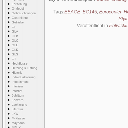
Forschung
G-Modell
Tags:
EBACE
,
EC145
,
Eurocopter
,
H
Gebrauchtwagen
Geschichte
Styl
Getriebe
Veröffentlicht in
Entwickl
GL
GLA
GLB
GLC
GLE
GLK
GLS
GT
Heckflosse
Heizung & Lüftung
Historie
Individualisierung
Infotainment
Interieur
Internet
Jubiläum
Konzern
Lackierung
Literatur
LKW
M-Klasse
Maybach
MBUX