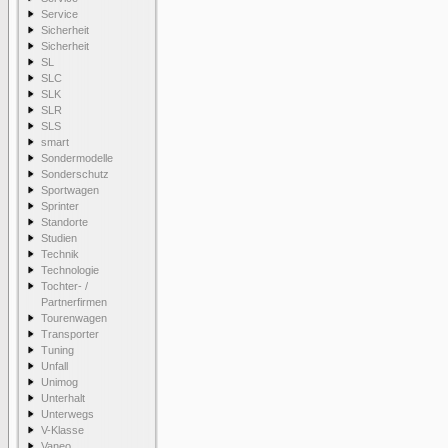
Service
Sicherheit
Sicherheit
SL
SLC
SLK
SLR
SLS
smart
Sondermodelle
Sonderschutz
Sportwagen
Sprinter
Standorte
Studien
Technik
Technologie
Tochter- /
Partnerfirmen
Tourenwagen
Transporter
Tuning
Unfall
Unimog
Unterhalt
Unterwegs
V-Klasse
Vaneo