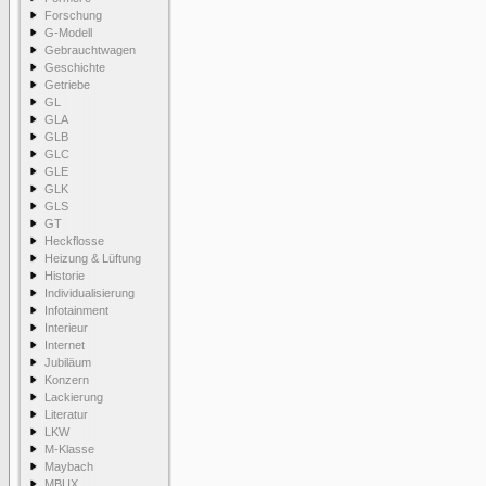
Forschung
G-Modell
Gebrauchtwagen
Geschichte
Getriebe
GL
GLA
GLB
GLC
GLE
GLK
GLS
GT
Heckflosse
Heizung & Lüftung
Historie
Individualisierung
Infotainment
Interieur
Internet
Jubiläum
Konzern
Lackierung
Literatur
LKW
M-Klasse
Maybach
MBUX