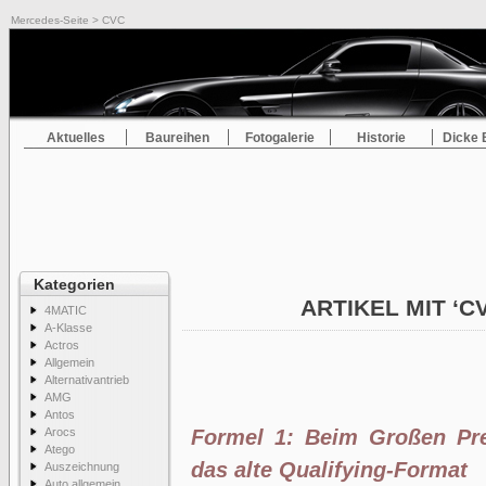
Mercedes-Seite
> CVC
Aktuelles
Baureihen
Fotogalerie
Historie
Dicke 
Kategorien
ARTIKEL MIT ‘C
4MATIC
A-Klasse
Actros
Allgemein
Alternativantrieb
AMG
Antos
Arocs
Formel 1: Beim Großen Pre
Atego
das alte Qualifying-Format
Auszeichnung
Auto allgemein