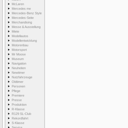
McLaren
Mercedes me
Mercedes-Benz Style
Mercedes-Seite
Merchandising
Messe & Ausstellung
Miete
Modellautos
Modellentwicklung
Motorenbau
Motorsport
Mr Moose
Museum
Navigation
Neuheiten
Newtimer
Nutzfahrzeuge
Oldtimer
Personen
Pflege
Premiere
Presse
Produktion
R-Klasse
R129 SL-Club
Rekordfahrt
S-Klasse
Service