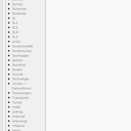
Service
Sicherheit
Sicherheit
SL
SLC
SLK
SLR
SLS
smart
Sondermodelle
Sonderschutz
Sportwagen
Sprinter
Standorte
Studien
Technik
Technologie
Tochter- /
Partnerfirmen
Tourenwagen
Transporter
Tuning
Unfall
Unimog
Unterhalt
Unterwegs
V-Klasse
Vaneo