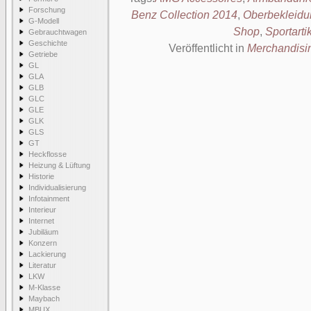
Forschung
Benz Collection 2014
,
Oberbekleidu
G-Modell
Shop
,
Sportarti
Gebrauchtwagen
Geschichte
Veröffentlicht in
Merchandisi
Getriebe
GL
GLA
GLB
GLC
GLE
GLK
GLS
GT
Heckflosse
Heizung & Lüftung
Historie
Individualisierung
Infotainment
Interieur
Internet
Jubiläum
Konzern
Lackierung
Literatur
LKW
M-Klasse
Maybach
MBUX