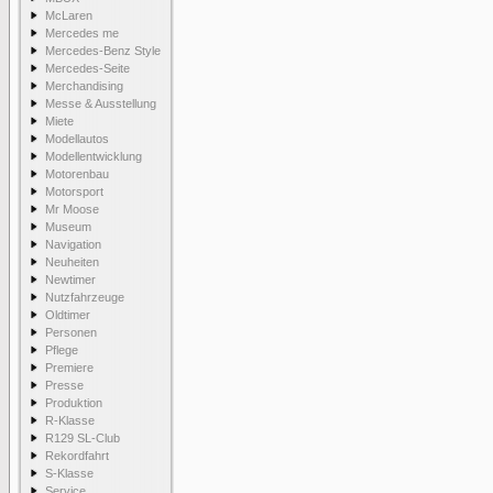
McLaren
Mercedes me
Mercedes-Benz Style
Mercedes-Seite
Merchandising
Messe & Ausstellung
Miete
Modellautos
Modellentwicklung
Motorenbau
Motorsport
Mr Moose
Museum
Navigation
Neuheiten
Newtimer
Nutzfahrzeuge
Oldtimer
Personen
Pflege
Premiere
Presse
Produktion
R-Klasse
R129 SL-Club
Rekordfahrt
S-Klasse
Service