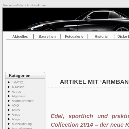
Mercedes-Seite
> Armbanduhren
Aktuelles
Baureihen
Fotogalerie
Historie
Dicke 
Kategorien
ARTIKEL MIT ‘ARMBA
4MATIC
A-Klasse
Actros
Allgemein
Alternativantrieb
AMG
Antos
Arocs
Edel, sportlich und prakt
Atego
Collection 2014 – der neue K
Auszeichnung
Auto allgemein