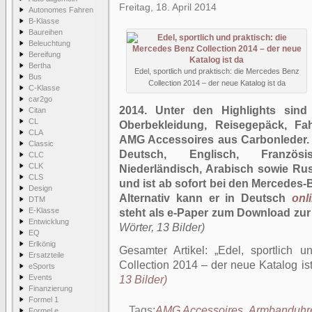
Freitag, 18. April 2014
Autonomes Fahren
B-Klasse
Baureihen
Beleuchtung
Bereifung
Bertha
Edel, sportlich und praktisch: die Mercedes Benz
Bus
Collection 2014 – der neue Katalog ist da
C-Klasse
car2go
2014. Unter den Highlights sind
Citan
CL
Oberbekleidung, Reisegepäck, Fah
CLA
AMG Accessoires aus Carbonleder. 
Classic
Deutsch, Englisch, Französis
CLC
CLK
Niederländisch, Arabisch sowie Rus
CLS
und ist ab sofort bei den Mercedes-B
Design
Alternativ kann er in Deutsch
onl
DTM
E-Klasse
steht als e-Paper zum Download zur
Entwicklung
Wörter, 13 Bilder)
EQ
Erlkönig
Gesamter Artikel:
Edel, sportlich 
Ersatzteile
Collection 2014 – der neue Katalog is
eSports
Events
13 Bilder)
Finanzierung
Formel 1
Tags:
AMG Accessoires
,
Armbanduhr
Formel e