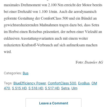
maximales Drehmoment von 2.100 Nm erreicht der Motor bereits
bei einer Drehzahl von 1.100 1/min. Auch die aerodynamisch
geformte Gestaltung der ComfortClass 500 und ein Bündel an
gewichtsreduzierenden Maßnahmen tragen dazu bei, dass Setra
im Herbst einen Reisebus präsentiert, der neben einer Vielzahl an
exklusiven Ausstattungsvarianten auch mit einem weiter
reduzierten Kraftstoff-Verbrauch auf sich aufmerksam machen
wird.
Foto:
Daimler AG
Categories:
Bus
Tags:
BlueEfficiency Power
,
ComfortClass 500
,
EvoBus
,
OM
470
,
S 515 HD
,
S 516 HD
,
S 517 HD
,
Setra
,
Ulm
Leave a Comment