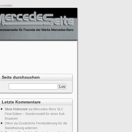
mobilität
Seite durchsuchen
 2020
Letzte Kommentare
Silvia Holenstein
zu
Mercedes-Benz SLC
Final Edition – Sondermodell für einen Kult-
Roadster
Oliver
zu
Zusätzliche Fernbedienung für die
Standheizung anlernen