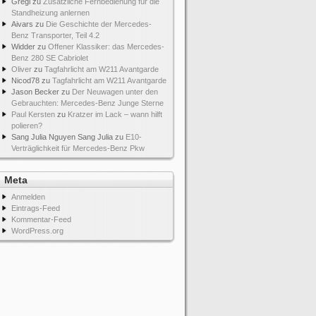
Gregi
zu
Zusätzliche Fernbedienung für die
Standheizung anlernen
Aivars
zu
Die Geschichte der Mercedes-
Benz Transporter, Teil 4.2
Widder
zu
Offener Klassiker: das Mercedes-
Benz 280 SE Cabriolet
Oliver
zu
Tagfahrlicht am W211 Avantgarde
Nicod78
zu
Tagfahrlicht am W211 Avantgarde
Jason Becker
zu
Der Neuwagen unter den
Gebrauchten: Mercedes-Benz Junge Sterne
Paul Kersten
zu
Kratzer im Lack – wann hilft
polieren?
Sang Julia Nguyen Sang Julia
zu
E10-
Verträglichkeit für Mercedes-Benz Pkw
Meta
Anmelden
Eintrags-Feed
Kommentar-Feed
WordPress.org