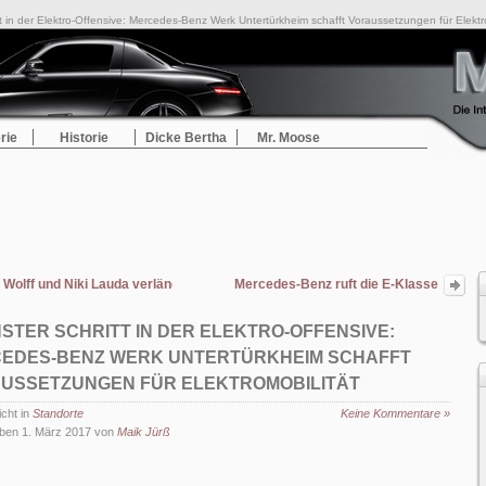
t in der Elektro-Offensive: Mercedes-Benz Werk Untertürkheim schafft Voraussetzungen für Elektro
rie
Historie
Dicke Bertha
Mr. Moose
o Wolff und Niki Lauda verlängern Verträge mit dem Weltmeister-Team bis Ende
Mercedes-Benz ruft die E-Klasse
Limousine (W212), das E-Klasse Coupé
(C207) und die C-Klasse (W205/S205) in
STER SCHRITT IN DER ELEKTRO-OFFENSIVE:
die Werkstatt
EDES-BENZ WERK UNTERTÜRKHEIM SCHAFFT
USSETZUNGEN FÜR ELEKTROMOBILITÄT
icht in
Standorte
Keine Kommentare »
ben 1. März 2017 von
Maik Jürß