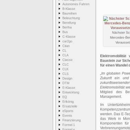
Autonomes Fahren
B-Klasse
Baureihen
Beleuchtung
Bereifung
Bertha
Bus
Nächster Schr
C-Klasse
Mercedes-Ben
car2go
Voraussetz
Citan
CL
CLA
Elektromobilität
Classic
Baustein zur Sic
CLC
für einen Wandel 
CLK
„Im globalen Powe
CLS
Zukunft ein und
Design
zukunftsweisender
DTM
Elektromobilität w
E-Klasse
Mitglied des Be
Entwicklung
Management.
EQ
Erlkönig
Im Untertürkhei
Ersatzteile
Kompetenzzentrum e
eSports
werden. Das E-Tech
Events
das Werk in Mont
Finanzierung
Komponenten für 
Formel 1
Verbrennungsmoto
Formel e