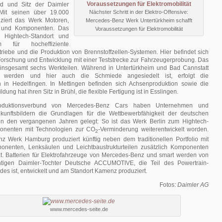
nd und Sitz der Daimler
 Mit seinen über 19.000
Nächster Schritt in der Elektro-Offensive:
uziert das Werk Motoren,
Mercedes-Benz Werk Untertürkheim schafft
e und Komponenten. Das
Voraussetzungen für Elektromobilität
t Hightech-Standort und
um für hocheffiziente
riebe und die Produktion von Brennstoffzellen-Systemen. Hier befindet sich
Forschung und Entwicklung mit einer Teststrecke zur Fahrzeugerprobung. Das
insgesamt sechs Werkteilen. Während in Untertürkheim und Bad Cannstatt
gt werden und hier auch die Schmiede angesiedelt ist, erfolgt die
n in Hedelfingen. In Mettingen befinden sich Achsenproduktion sowie die
dung hat ihren Sitz in Brühl, die flexible Fertigung ist in Esslingen.
roduktionsverbund von Mercedes-Benz Cars haben Unternehmen und
ukunftsbildern die Grundlagen für die Wettbewerbfähigkeit der deutschen
 in den vergangenen Jahren gelegt: So ist das Werk Berlin zum Hightech-
ponenten mit Technologien zur CO
-Verminderung weiterentwickelt worden.
2
 Werk Hamburg produziert künftig neben dem traditionellen Portfolio mit
onenten, Lenksäulen und Leichtbaustrukturteilen zusätzlich Komponenten
tät. Batterien für Elektrofahrzeuge von Mercedes-Benz und smart werden von
ntigen Daimler-Tochter Deutsche ACCUMOTIVE, die Teil des Powertrain-
es ist, entwickelt und am Standort Kamenz produziert.
Fotos:
Daimler AG
www.mercedes-seite.de