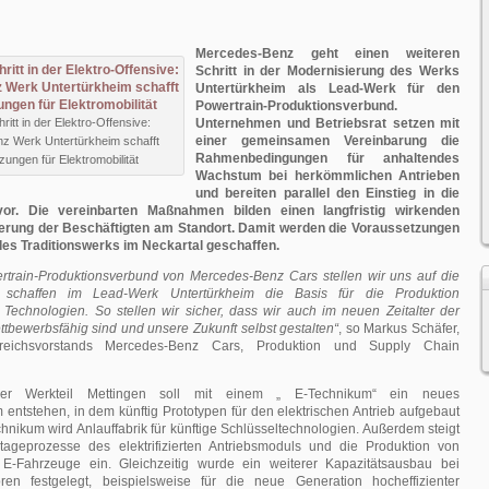
Mercedes-Benz geht einen weiteren
Schritt in der Modernisierung des Werks
Untertürkheim als Lead-Werk für den
Powertrain-Produktionsverbund.
itt in der Elektro-Offensive:
Unternehmen und Betriebsrat setzen mit
einer gemeinsamen Vereinbarung die
z Werk Untertürkheim schafft
Rahmenbedingungen für anhaltendes
ungen für Elektromobilität
Wachstum bei herkömmlichen Antrieben
und bereiten parallel den Einstieg in die
 vor. Die vereinbarten Maßnahmen bilden einen langfristig wirkenden
herung der Beschäftigten am Standort. Damit werden die Voraussetzungen
des Traditionswerks im Neckartal geschaffen.
rtrain-Produktionsverbund von Mercedes-Benz Cars stellen wir uns auf die
 schaffen im Lead-Werk Untertürkheim die Basis für die Produktion
 Technologien. So stellen wir sicher, dass wir auch im neuen Zeitalter der
ettbewerbsfähig sind und unsere Zukunft selbst gestalten“
, so Markus Schäfer,
reichsvorstands Mercedes-Benz Cars, Produktion und Supply Chain
mer Werkteil Mettingen soll mit einem „ E-Technikum“ ein neues
ntstehen, in dem künftig Prototypen für den elektrischen Antrieb aufgebaut
nikum wird Anlauffabrik für künftige Schlüsseltechnologien. Außerdem steigt
ageprozesse des elektrifizierten Antriebsmoduls und die Produktion von
E-Fahrzeuge ein. Gleichzeitig wurde ein weiterer Kapazitätsausbau bei
ren festgelegt, beispielsweise für die neue Generation hocheffizienter