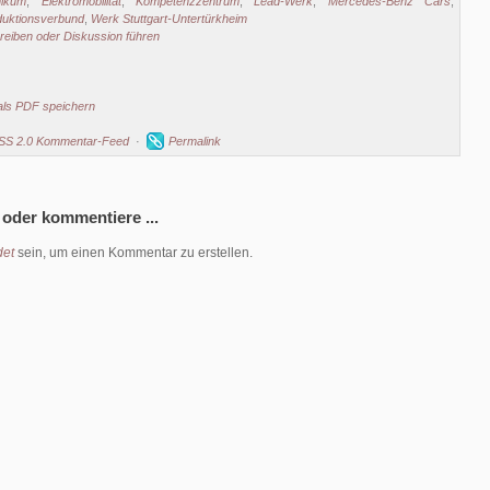
nikum
,
Elektromobilität
,
Kompetenzzentrum
,
Lead-Werk
,
Mercedes-Benz Cars
,
duktionsverbund
,
Werk Stuttgart-Untertürkheim
eiben oder Diskussion führen
als PDF speichern
SS 2.0 Kommentar-Feed
·
Permalink
 oder kommentiere ...
et
sein, um einen Kommentar zu erstellen.