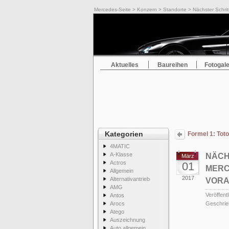
Mercedes-Seite
>
Konzern
>
Standorte
> Nächster Schrit
Aktuelles
Baureihen
Fotogale
Kategorien
Formel 1: Tot
4MATIC
A-Klasse
NÄCH
März
Actros
01
MERC
Allgemein
2017
Alternativantrieb
VORA
AMG
Veröffentl
Antos
Arocs
Geschrie
Atego
Auszeichnung
Auto allgemein