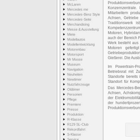
Produktionsverbu
McLaren
Konzernzentrale.
Mercedes me
Mitarbeitern prod
Mercedes-Benz Style
Achsen, Getrieb
Mercedes-Seite
Traditionswerk is
Merchandising
Kompetenzzentr
Messe & Ausstellung
Motoren, Hybridant
Miete
auch der Bereich 
Modellautos
Werk besteht aus 
Modellentwicklung
Motoren geferti
Motorenbau
Getriebeproduktio
Motorsport
Gießerei. Die Ausbil
Mr Moose
Museum
Im Powertrain-P
Navigation
Betriebsrat mit Z
Neuheiten
Standorte bereits
Newtimer
Standort für Kom
Nutzfahrzeuge
Das Mercedes-Benz
Oldtimer
Achsen, Achskomp
Personen
der Elektromobili
Pflege
der hundertproze
Premiere
Produktionsverbund
Presse
Produktion
R-Klasse
R129 SL-Club
Rekordfahrt
S-Klasse
Service