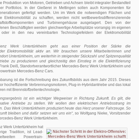
 Produktion von Motoren, Getrieben und Achsen bleibt integraler Bestandteil
er Portfolios. In der Gießerei in Mettingen sollen auch Komponenten für
generationen gefertigt werden. Um im Werk die notwendigen Flächen und
ie Elektromobilität zu schaffen, werden nicht wettbewerbsdifferenzierende
aftstoffkomponenten und Turbinengehäuse ausgelagert. Den von der
fenen Beschäftigten werden gleichwertige Arbeitsplätze vorrangig im eigenen
r oder in den neu vereinbarten Technologiefeldern der Elektromobilität
Benz Werk Untertürkheim geht aus einer Position der Stärke die
er Elektromobilität aktiv an. Wir brauchen unsere Mitarbeiterinnen und
ndort Untertürkheim, um weiterhin in steigender Stückzahl und Spitzenqualität
riebe zu produzieren und gleichzeitig den Einstieg in die Elektrifizierung
 Frank Deiß, Standortverantwortlicher Mercedes-Benz Werk Untertürkheim und
 Powertrain Mercedes-Benz Cars.
nbarung ist die Fortschreibung des Zukunftsbilds aus dem Jahr 2015. Dieses
or hocheffiziente Verbrennungsmotoren, Plug-in-Hybridantriebe und das lokal
ren mit Brennstoffzellentechnologie.
ngsergebnis ist ein wichtiger Wegweiser in Richtung Zukunft. Es gilt, die
native Antriebe zu stellen. Wir wollen den elektrischen Antriebsstrang im
en. Das Werk Untertürkheim produziert heute das Herz unserer Fahrzeuge. So
kunft bleiben und dafür setzen wir uns ein“
, so Wolfgang Nieke, Vorsitzender
Mercedes-Benz Werk Untertürkheim.
 Werk Untertürkheim hat
rige Tradition, ist Lead-
weiten Powertrain-