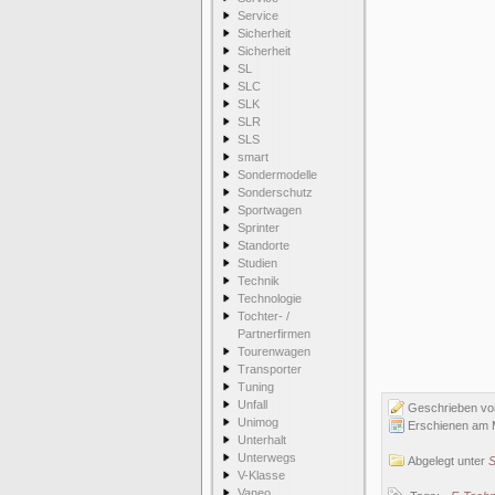
Service
Sicherheit
Sicherheit
SL
SLC
SLK
SLR
SLS
smart
Sondermodelle
Sonderschutz
Sportwagen
Sprinter
Standorte
Studien
Technik
Technologie
Tochter- /
Partnerfirmen
Tourenwagen
Transporter
Tuning
Unfall
Geschrieben v
Unimog
Erschienen am 
Unterhalt
Unterwegs
Abgelegt unter
S
V-Klasse
Vaneo