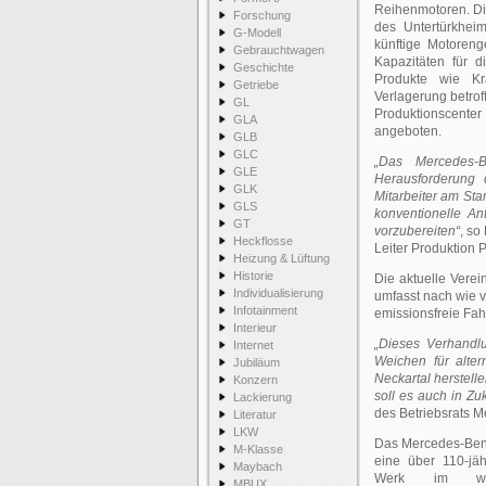
Reihenmotoren. Die
Forschung
des Untertürkheim
G-Modell
künftige Motoren
Gebrauchtwagen
Kapazitäten für d
Geschichte
Produkte wie Kr
Getriebe
Verlagerung betrof
GL
Produktionscente
GLA
angeboten.
GLB
GLC
„Das Mercedes-
GLE
Herausforderung d
GLK
Mitarbeiter am Sta
GLS
konventionelle Ant
GT
vorzubereiten“
, so
Heckflosse
Leiter Produktion
Heizung & Lüftung
Historie
Die aktuelle Verei
Individualisierung
umfasst nach wie v
Infotainment
emissionsfreie Fah
Interieur
„Dieses Verhandlu
Internet
Weichen für alter
Jubiläum
Neckartal herstell
Konzern
soll es auch in Zu
Lackierung
des Betriebsrats 
Literatur
LKW
Das Mercedes-Benz
M-Klasse
eine über 110-jäh
Maybach
Werk im welt
MBUX