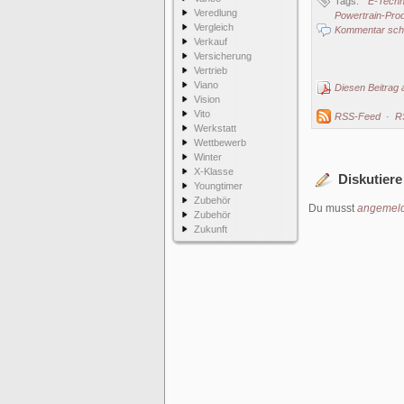
Tags:
E-Tech
Veredlung
Powertrain-Pro
Vergleich
Kommentar schr
Verkauf
Versicherung
Vertrieb
Viano
Diesen Beitrag 
Vision
Vito
RSS-Feed
·
R
Werkstatt
Wettbewerb
Winter
X-Klasse
Diskutiere
Youngtimer
Zubehör
Du musst
angemeld
Zubehör
Zukunft