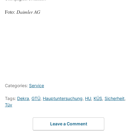
Foto:
Daimler AG
Categories:
Service
Tags:
Dekra
,
GTÜ
,
Hauptuntersuchung
,
HU
,
KÜS
,
Sicherheit
,
Tüv
Leave a Comment