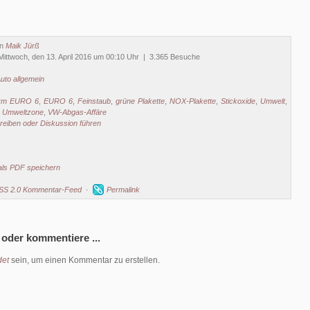
on
Maik Jürß
ittwoch, den 13. April 2016 um 00:10 Uhr | 3.365 Besuche
uto allgemein
rm EURO 6
,
EURO 6
,
Feinstaub
,
grüne Plakette
,
NOX-Plakette
,
Stickoxide
,
Umwelt
,
,
Umweltzone
,
VW-Abgas-Affäre
eiben oder Diskussion führen
als PDF speichern
SS 2.0 Kommentar-Feed
·
Permalink
 oder kommentiere ...
et
sein, um einen Kommentar zu erstellen.