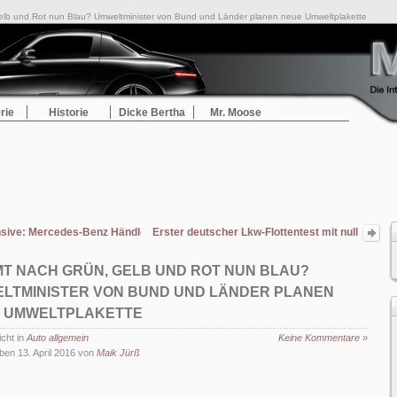
lb und Rot nun Blau? Umweltminister von Bund und Länder planen neue Umweltplakette
rie
Historie
Dicke Bertha
Mr. Moose
nsive: Mercedes-Benz Händler präsentieren den Kunden im April gleich fünf ne
Erster deutscher Lkw-Flottentest mit null
Emissionen in Stuttgart
T NACH GRÜN, GELB UND ROT NUN BLAU?
LTMINISTER VON BUND UND LÄNDER PLANEN
 UMWELTPLAKETTE
icht in
Auto allgemein
Keine Kommentare »
ben 13. April 2016 von
Maik Jürß