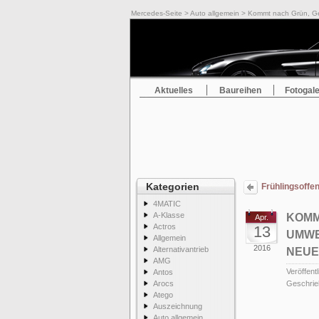
Mercedes-Seite
>
Auto allgemein
> Kommt nach Grün, Ge
Aktuelles
Baureihen
Fotogale
Kategorien
Frühlingsoffe
4MATIC
A-Klasse
KOMM
Apr.
Actros
13
UMWE
Allgemein
2016
Alternativantrieb
NEUE
AMG
Veröffentl
Antos
Arocs
Geschrie
Atego
Auszeichnung
Auto allgemein