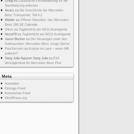
Gregi
zu
Zusätzliche Fernbedienung für die
Standheizung anlernen
Aivars
zu
Die Geschichte der Mercedes-
Benz Transporter, Teil 4.2
Widder
zu
Offener Klassiker: das Mercedes-
Benz 280 SE Cabriolet
Oliver
zu
Tagfahrlicht am W211 Avantgarde
Nicod78
zu
Tagfahrlicht am W211 Avantgarde
Jason Becker
zu
Der Neuwagen unter den
Gebrauchten: Mercedes-Benz Junge Sterne
Paul Kersten
zu
Kratzer im Lack – wann hilft
polieren?
Sang Julia Nguyen Sang Julia
zu
E10-
Verträglichkeit für Mercedes-Benz Pkw
Meta
Anmelden
Eintrags-Feed
Kommentar-Feed
WordPress.org