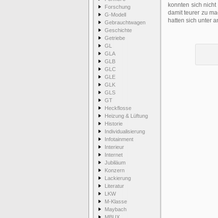
konnten sich nicht
Forschung
damit teurer zu m
G-Modell
hatten sich unter
Gebrauchtwagen
Geschichte
Getriebe
GL
GLA
GLB
GLC
GLE
GLK
GLS
GT
Heckflosse
Heizung & Lüftung
Historie
Individualisierung
Infotainment
Interieur
Internet
Jubiläum
Konzern
Lackierung
Literatur
LKW
M-Klasse
Maybach
MBUX