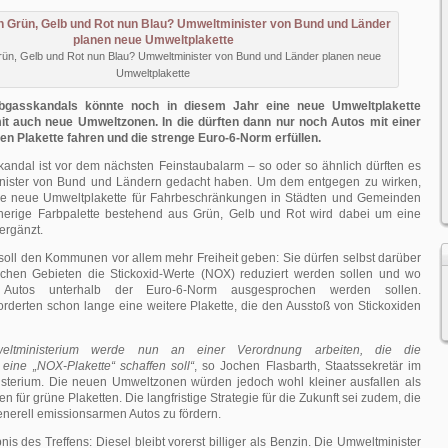
n, Gelb und Rot nun Blau? Umweltminister von Bund und Länder planen neue
Umweltplakette
bgasskandals könnte noch in diesem Jahr eine neue Umweltplakette
 auch neue Umweltzonen. In die dürften dann nur noch Autos mit einer
n Plakette fahren und die strenge Euro-6-Norm erfüllen.
ndal ist vor dem nächsten Feinstaubalarm – so oder so ähnlich dürften es
inister von Bund und Ländern gedacht haben. Um dem entgegen zu wirken,
ne neue Umweltplakette für Fahrbeschränkungen in Städten und Gemeinden
sherige Farbpalette bestehend aus Grün, Gelb und Rot wird dabei um eine
 ergänzt.
soll den Kommunen vor allem mehr Freiheit geben: Sie dürfen selbst darüber
chen Gebieten die Stickoxid-Werte (NOX) reduziert werden sollen und wo
r Autos unterhalb der Euro-6-Norm ausgesprochen werden sollen.
rderten schon lange eine weitere Plakette, die den Ausstoß von Stickoxiden
eltministerium werde nun an einer Verordnung arbeiten, die die
eine „NOX-Plakette“ schaffen soll“
, so Jochen Flasbarth, Staatssekretär im
terium. Die neuen Umweltzonen würden jedoch wohl kleiner ausfallen als
n für grüne Plaketten. Die langfristige Strategie für die Zukunft sei zudem, die
nerell emissionsarmen Autos zu fördern.
is des Treffens: Diesel bleibt vorerst billiger als Benzin. Die Umweltminister