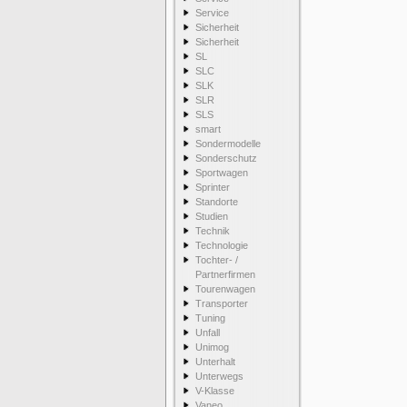
Service
Sicherheit
Sicherheit
SL
SLC
SLK
SLR
SLS
smart
Sondermodelle
Sonderschutz
Sportwagen
Sprinter
Standorte
Studien
Technik
Technologie
Tochter- /
Partnerfirmen
Tourenwagen
Transporter
Tuning
Unfall
Unimog
Unterhalt
Unterwegs
V-Klasse
Vaneo