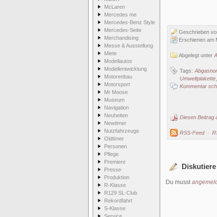
McLaren
Mercedes me
Mercedes-Benz Style
Mercedes-Seite
Geschrieben v
Merchandising
Erschienen am M
Messe & Ausstellung
Miete
Abgelegt unter
A
Modellautos
Modellentwicklung
Tags:
Abgasno
Motorenbau
Umweltplakette
Motorsport
Kommentar schr
Mr Moose
Museum
Navigation
Neuheiten
Diesen Beitrag 
Newtimer
Nutzfahrzeuge
RSS-Feed
·
R
Oldtimer
Personen
Pflege
Premiere
Diskutiere
Presse
Produktion
Du musst
angemeld
R-Klasse
R129 SL-Club
Rekordfahrt
S-Klasse
Service