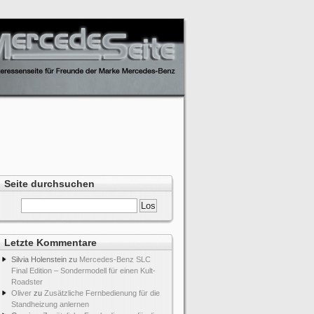
Seite durchsuchen
ue Modelle
Letzte Kommentare
Silvia Holenstein
zu
Mercedes-Benz SLC
Final Edition – Sondermodell für einen Kult-
Roadster
Oliver
zu
Zusätzliche Fernbedienung für die
Standheizung anlernen