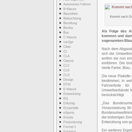
Autonomes Fahren
B-Klasse
Baureihen
Kommt nach Grü
Beleuchtung
Bereifung
Bertha
Als Folge des A
Bus
kommen und damit
C-Klasse
sogenannten Blaue
car2go
Citan
Nach dem Abgasska
CL
sich die Umweltm
CLA
wollen sie nun ei
Classic
einführen. Die bi
CLC
vierte Farbe, Blau,
CLK
CLS
Die neue Plakette 
Design
bestimmen, in wel
DTM
Fahrverbote fü
E-Klasse
Umweltverbände fo
Entwicklung
berücksichtigt.
EQ
„Das Bundesumw
Erlkönig
Voraussetzung für 
Ersatzteile
Bundesumweltminis
eSports
die bisherigen Zone
Events
Entwicklung von ge
Finanzierung
Formel 1
Ein weiteres Ergebn
Formel e