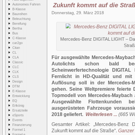
Zukunft kommt auf die Stra
Autonomes Fahren
B-Klasse
Donnerstag, 29. März 2018
Baureihen
Beleuchtung
Bereifung
Bertha
Bus
C-Klasse
Mercedes-Benz DIGITAL LIGHT – Das 
car2go
Straß
Citan
CL
Für ausgewählte Mercedes-Maybach
CLA
Classic
Autolichts schon bald beg
CLC
Scheinwerfertechnologie DIGITAL
CLK
Fernlicht in HD-Qualität und mit
CLS
Design
Auflösung soll in der Mercedes-M
DTM
gehen. Seine Weltpremiere feierte 
E-Klasse
Topmodell von Mercedes-Maybach a
Entwicklung
EQ
Ausgewählte Flottenkunden 
Erlkönig
ausgerüsteten Fahrzeuge voraussic
Ersatzteile
2018 geliefert.
Weiterlesen ...
(665 Wör
eSports
Events
Gesamter Artikel:
Mercedes-Benz D
Finanzierung
Formel 1
Zukunft kommt auf die Straße
.
Ganzer 
Formel e