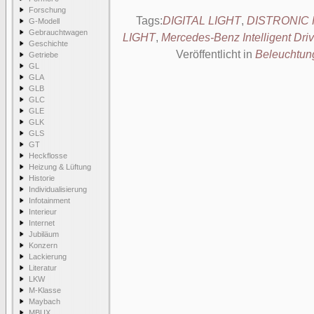
Forschung
Tags:
DIGITAL LIGHT
,
DISTRONIC
G-Modell
Gebrauchtwagen
LIGHT
,
Mercedes-Benz Intelligent Dri
Geschichte
Veröffentlicht in
Beleuchtun
Getriebe
GL
GLA
GLB
GLC
GLE
GLK
GLS
GT
Heckflosse
Heizung & Lüftung
Historie
Individualisierung
Infotainment
Interieur
Internet
Jubiläum
Konzern
Lackierung
Literatur
LKW
M-Klasse
Maybach
MBUX