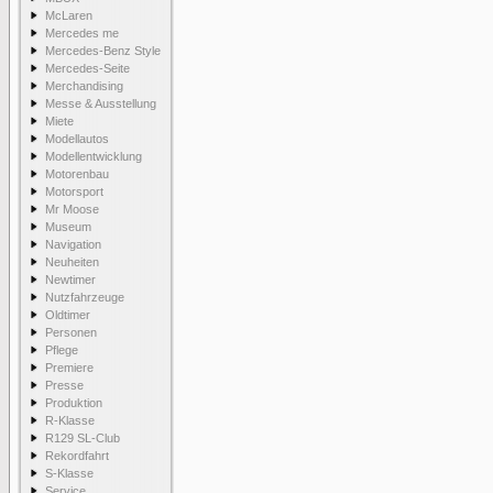
McLaren
Mercedes me
Mercedes-Benz Style
Mercedes-Seite
Merchandising
Messe & Ausstellung
Miete
Modellautos
Modellentwicklung
Motorenbau
Motorsport
Mr Moose
Museum
Navigation
Neuheiten
Newtimer
Nutzfahrzeuge
Oldtimer
Personen
Pflege
Premiere
Presse
Produktion
R-Klasse
R129 SL-Club
Rekordfahrt
S-Klasse
Service