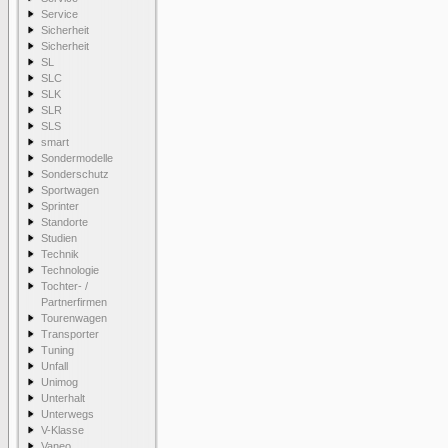
Service
Sicherheit
Sicherheit
SL
SLC
SLK
SLR
SLS
smart
Sondermodelle
Sonderschutz
Sportwagen
Sprinter
Standorte
Studien
Technik
Technologie
Tochter- /
Partnerfirmen
Tourenwagen
Transporter
Tuning
Unfall
Unimog
Unterhalt
Unterwegs
V-Klasse
Vaneo