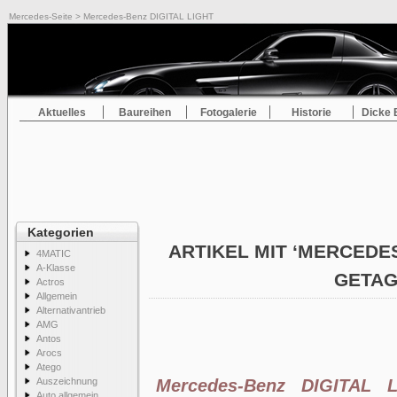
Mercedes-Seite
> Mercedes-Benz DIGITAL LIGHT
Aktuelles
Baureihen
Fotogalerie
Historie
Dicke 
Kategorien
ARTIKEL MIT ‘MERCEDES
4MATIC
A-Klasse
GETA
Actros
Allgemein
Alternativantrieb
AMG
Antos
Arocs
Atego
Auszeichnung
Mercedes-Benz DIGITAL 
Auto allgemein