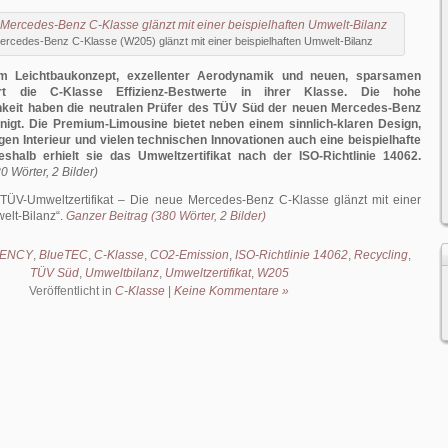
ercedes-Benz C-Klasse (W205) glänzt mit einer beispielhaften Umwelt-Bilanz
tem Leichtbaukonzept, exzellenter Aerodynamik und neuen, sparsamen
rt die C-Klasse Effizienz-Bestwerte in ihrer Klasse. Die hohe
hkeit haben die neutralen Prüfer des TÜV Süd der neuen Mercedes-Benz
nigt. Die Premium-Limousine bietet neben einem sinnlich-klaren Design,
en Interieur und vielen technischen Innovationen auch eine beispielhafte
eshalb erhielt sie das Umweltzertifikat nach der ISO-Richtlinie 14062.
0 Wörter, 2 Bilder)
TÜV-Umweltzertifikat – Die neue Mercedes-Benz C-Klasse glänzt mit einer
elt-Bilanz
.
Ganzer Beitrag (380 Wörter, 2 Bilder)
IENCY
,
BlueTEC
,
C-Klasse
,
CO2-Emission
,
ISO-Richtlinie 14062
,
Recycling
,
TÜV Süd
,
Umweltbilanz
,
Umweltzertifikat
,
W205
Veröffentlicht in
C-Klasse
|
Keine Kommentare »