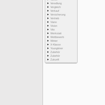
Veredlung
Vergleich
Verkauf
Versicherung
Vertrieb
Viano
Vision
Vito
Werkstatt
Wettbewerb
Winter
X-Klasse
Youngtimer
Zubehör
Zubehör
Zukunft