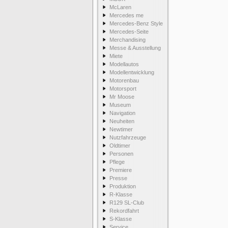
McLaren
Mercedes me
Mercedes-Benz Style
Mercedes-Seite
Merchandising
Messe & Ausstellung
Miete
Modellautos
Modellentwicklung
Motorenbau
Motorsport
Mr Moose
Museum
Navigation
Neuheiten
Newtimer
Nutzfahrzeuge
Oldtimer
Personen
Pflege
Premiere
Presse
Produktion
R-Klasse
R129 SL-Club
Rekordfahrt
S-Klasse
Service