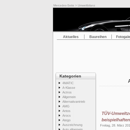
Mercedes-Seite
> Umweltbilanz
Aktuelles
Baureihen
Fotogale
Kategorien
4MATIC
A-Klasse
Actros
Allgemein
Alternativantrieb
AMG
Antos
TÜV-Umweltzer
Arocs
beispielhafte
Atego
Auszeichnung
Freitag, 28. März 20
Auto allgemein