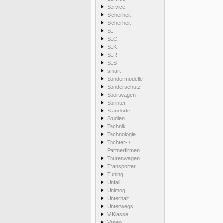
Service
Sicherheit
Sicherheit
SL
SLC
SLK
SLR
SLS
smart
Sondermodelle
Sonderschutz
Sportwagen
Sprinter
Standorte
Studien
Technik
Technologie
Tochter- /
Partnerfirmen
Tourenwagen
Transporter
Tuning
Unfall
Unimog
Unterhalt
Unterwegs
V-Klasse
Vaneo