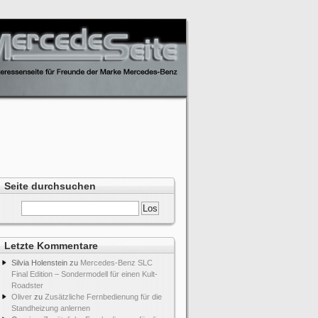
Seite durchsuchen
Letzte Kommentare
Silvia Holenstein
zu
Mercedes-Benz SLC
Final Edition – Sondermodell für einen Kult-
Roadster
Oliver
zu
Zusätzliche Fernbedienung für die
Standheizung anlernen