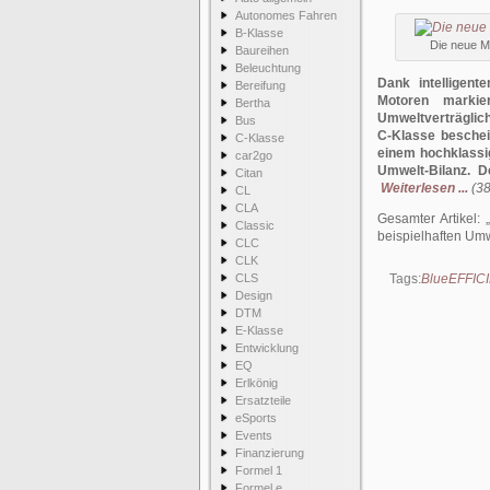
Autonomes Fahren
B-Klasse
Die neue M
Baureihen
Beleuchtung
Dank intelligen
Bereifung
Motoren markie
Bertha
Umweltverträglic
Bus
C-Klasse beschei
C-Klasse
einem hochklassig
car2go
Umwelt-Bilanz. D
Citan
Weiterlesen ...
(38
CL
CLA
Gesamter Artikel:
Classic
beispielhaften Umw
CLC
CLK
CLS
Tags:
BlueEFFIC
Design
DTM
E-Klasse
Entwicklung
EQ
Erlkönig
Ersatzteile
eSports
Events
Finanzierung
Formel 1
Formel e