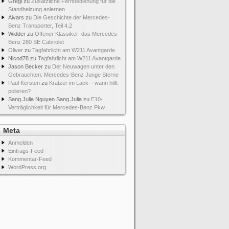
Gregi
zu
Zusätzliche Fernbedienung für die
Standheizung anlernen
Aivars
zu
Die Geschichte der Mercedes-
Benz Transporter, Teil 4.2
Widder
zu
Offener Klassiker: das Mercedes-
Benz 280 SE Cabriolet
Oliver
zu
Tagfahrlicht am W211 Avantgarde
Nicod78
zu
Tagfahrlicht am W211 Avantgarde
Jason Becker
zu
Der Neuwagen unter den
Gebrauchten: Mercedes-Benz Junge Sterne
Paul Kersten
zu
Kratzer im Lack – wann hilft
polieren?
Sang Julia Nguyen Sang Julia
zu
E10-
Verträglichkeit für Mercedes-Benz Pkw
Meta
Anmelden
Eintrags-Feed
Kommentar-Feed
WordPress.org