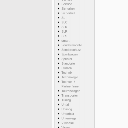
Service
Sicherheit
Sicherheit
SL
SLC
SLK
SLR
SLS
smart
Sondermodelle
Sonderschutz
Sportwagen
Sprinter
Standorte
Studien
Technik
Technologie
Tochter- /
Partnerfirmen
Tourenwagen
Transporter
Tuning
Unfall
Unimog
Unterhalt
Unterwegs
V-Klasse
Vaneo