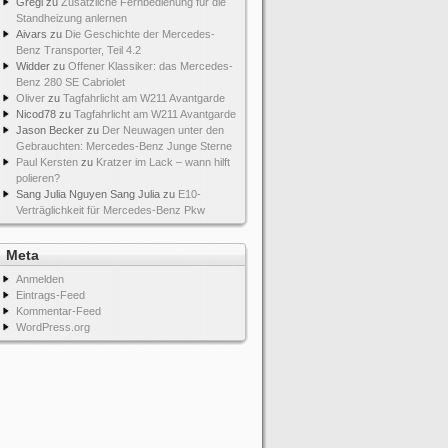
Gregi
zu
Zusätzliche Fernbedienung für die
Standheizung anlernen
Aivars
zu
Die Geschichte der Mercedes-
Benz Transporter, Teil 4.2
Widder
zu
Offener Klassiker: das Mercedes-
Benz 280 SE Cabriolet
Oliver
zu
Tagfahrlicht am W211 Avantgarde
Nicod78
zu
Tagfahrlicht am W211 Avantgarde
Jason Becker
zu
Der Neuwagen unter den
Gebrauchten: Mercedes-Benz Junge Sterne
Paul Kersten
zu
Kratzer im Lack – wann hilft
polieren?
Sang Julia Nguyen Sang Julia
zu
E10-
Verträglichkeit für Mercedes-Benz Pkw
Meta
Anmelden
Eintrags-Feed
Kommentar-Feed
WordPress.org