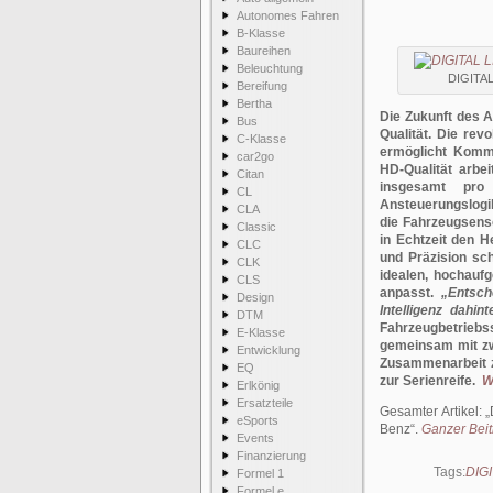
Autonomes Fahren
B-Klasse
Baureihen
Beleuchtung
DIGITAL
Bereifung
Bertha
Die Zukunft des Au
Bus
Qualität. Die rev
C-Klasse
ermöglicht Kommu
car2go
HD-Qualität arbei
Citan
insgesamt pro 
CL
Ansteuerungslogi
CLA
die Fahrzeugsens
Classic
in Echtzeit den H
CLC
und Präzision sch
CLK
idealen, hochauf
CLS
anpasst.
„Entsch
Design
Intelligenz dahint
DTM
Fahrzeugbetriebs
E-Klasse
gemeinsam mit zwe
Entwicklung
Zusammenarbeit 
EQ
zur Serienreife.
W
Erlkönig
Ersatzteile
Gesamter Artikel:
eSports
Benz
.
Ganzer Beitr
Events
Finanzierung
Tags:
DIG
Formel 1
Formel e