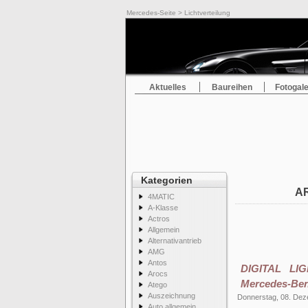
Mercedes-Seite
> Lichtverteilung
Aktuelles
Baureihen
Fotogale
Kategorien
AR
4MATIC
A-Klasse
Actros
Allgemein
Alternativantrieb
AMG
Antos
DIGITAL LIG
Arocs
Mercedes-Be
Atego
Auszeichnung
Donnerstag, 08. De
Auto allgemein