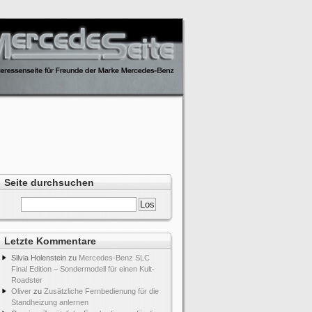
Seite durchsuchen
Letzte Kommentare
Silvia Holenstein
zu
Mercedes-Benz SLC
Final Edition – Sondermodell für einen Kult-
Roadster
Oliver
zu
Zusätzliche Fernbedienung für die
Standheizung anlernen