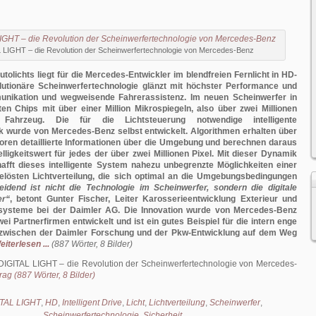
 LIGHT – die Revolution der Scheinwerfertechnologie von Mercedes-Benz
tolichts liegt für die Mercedes-Entwickler im blendfreien Fernlicht in HD-
olutionäre Scheinwerfertechnologie glänzt mit höchster Performance und
nikation und wegweisende Fahrerassistenz. Im neuen Scheinwerfer in
ten Chips mit über einer Million Mikrospiegeln, also über zwei Millionen
Fahrzeug. Die für die Lichtsteuerung notwendige intelligente
k wurde von Mercedes-Benz selbst entwickelt. Algorithmen erhalten über
oren detaillierte Informationen über die Umgebung und berechnen daraus
elligkeitswert für jedes der über zwei Millionen Pixel. Mit dieser Dynamik
afft dieses intelligente System nahezu unbegrenzte Möglichkeiten einer
gelösten Lichtverteilung, die sich optimal an die Umgebungsbedingungen
eidend ist nicht die Technologie im Scheinwerfer, sondern die digitale
er“
, betont Gunter Fischer, Leiter Karosserieentwicklung Exterieur und
systeme bei der Daimler AG. Die Innovation wurde von Mercedes-Benz
i Partnerfirmen entwickelt und ist ein gutes Beispiel für die intern enge
zwischen der Daimler Forschung und der Pkw-Entwicklung auf dem Weg
eiterlesen ...
(887 Wörter, 8 Bilder)
DIGITAL LIGHT – die Revolution der Scheinwerfertechnologie von Mercedes-
ag (887 Wörter, 8 Bilder)
ITAL LIGHT
,
HD
,
Intelligent Drive
,
Licht
,
Lichtverteilung
,
Scheinwerfer
,
Scheinwerfertechnologie
,
Sicherheit