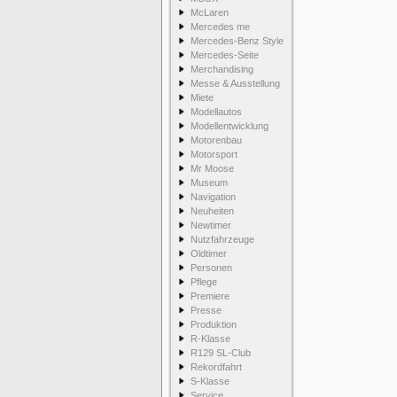
McLaren
Mercedes me
Mercedes-Benz Style
Mercedes-Seite
Merchandising
Messe & Ausstellung
Miete
Modellautos
Modellentwicklung
Motorenbau
Motorsport
Mr Moose
Museum
Navigation
Neuheiten
Newtimer
Nutzfahrzeuge
Oldtimer
Personen
Pflege
Premiere
Presse
Produktion
R-Klasse
R129 SL-Club
Rekordfahrt
S-Klasse
Service