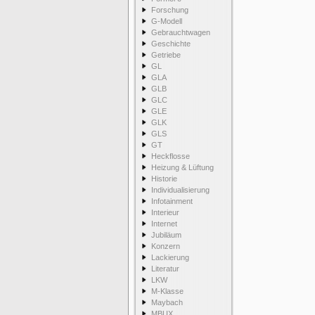
Forschung
G-Modell
Gebrauchtwagen
Geschichte
Getriebe
GL
GLA
GLB
GLC
GLE
GLK
GLS
GT
Heckflosse
Heizung & Lüftung
Historie
Individualisierung
Infotainment
Interieur
Internet
Jubiläum
Konzern
Lackierung
Literatur
LKW
M-Klasse
Maybach
MBUX