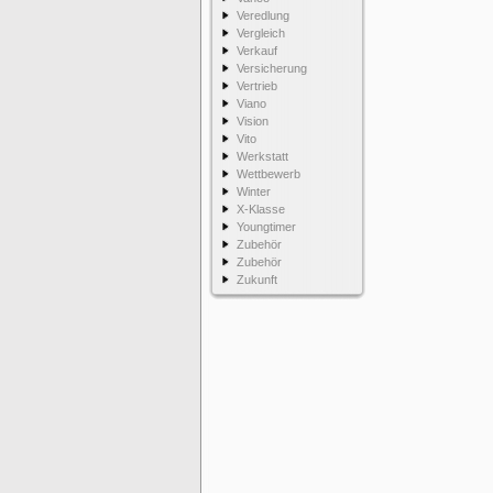
Veredlung
Vergleich
Verkauf
Versicherung
Vertrieb
Viano
Vision
Vito
Werkstatt
Wettbewerb
Winter
X-Klasse
Youngtimer
Zubehör
Zubehör
Zukunft