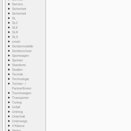
Service
Sicherheit
Sicherheit
SL
SLC
SLK
SLR
SLS
smart
Sondermodelle
Sonderschutz
Sportwagen
Sprinter
Standorte
Studien
Technik
Technologie
Tochter- /
Partnerfirmen
Tourenwagen
Transporter
Tuning
Unfall
Unimog
Unterhalt
Unterwegs
V-Klasse
Vaneo