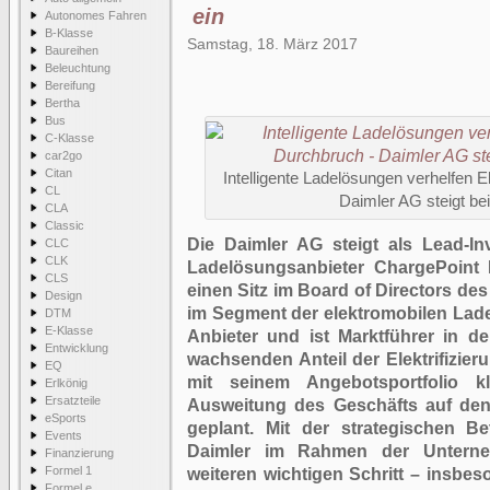
ein
Autonomes Fahren
B-Klasse
Samstag, 18. März 2017
Baureihen
Beleuchtung
Bereifung
Bertha
Bus
C-Klasse
car2go
Citan
Intelligente Ladelösungen verhelfen 
CL
Daimler AG steigt be
CLA
Classic
Die Daimler AG steigt als Lead-I
CLC
CLK
Ladelösungsanbieter ChargePoint I
CLS
einen Sitz im Board of Directors d
Design
im Segment der elektromobilen Lade
DTM
E-Klasse
Anbieter und ist Marktführer in
Entwicklung
wachsenden Anteil der Elektrifizier
EQ
mit seinem Angebotsportfolio k
Erlkönig
Ersatzteile
Ausweitung des Geschäfts auf den 
eSports
geplant. Mit der strategischen B
Events
Daimler im Rahmen der Unterne
Finanzierung
Formel 1
weiteren wichtigen Schritt – insbes
Formel e