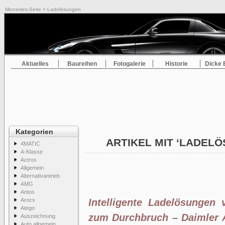
Mercedes-Seite
> Ladelösungen
Aktuelles
Baureihen
Fotogalerie
Historie
Dicke 
Kategorien
ARTIKEL MIT ‘LADEL
4MATIC
A-Klasse
Actros
Allgemein
Alternativantrieb
AMG
Antos
Arocs
Intelligente Ladelösungen v
Atego
zum Durchbruch – Daimler A
Auszeichnung
Auto allgemein