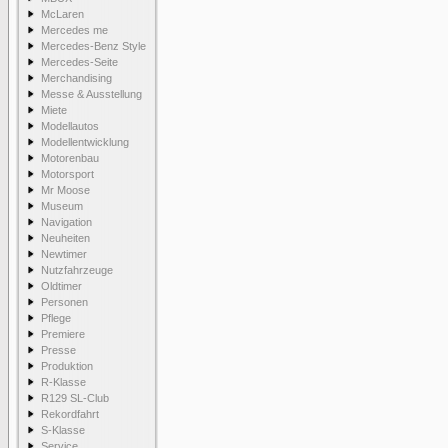
McLaren
Mercedes me
Mercedes-Benz Style
Mercedes-Seite
Merchandising
Messe & Ausstellung
Miete
Modellautos
Modellentwicklung
Motorenbau
Motorsport
Mr Moose
Museum
Navigation
Neuheiten
Newtimer
Nutzfahrzeuge
Oldtimer
Personen
Pflege
Premiere
Presse
Produktion
R-Klasse
R129 SL-Club
Rekordfahrt
S-Klasse
Service