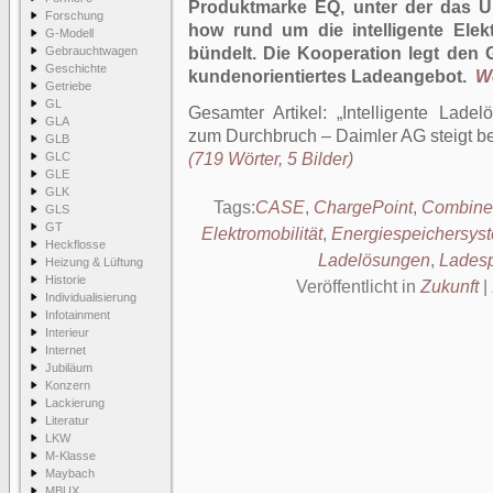
Produktmarke EQ, unter der das U
Forschung
how rund um die intelligente Elek
G-Modell
Gebrauchtwagen
bündelt. Die Kooperation legt den 
Geschichte
kundenorientiertes Ladeangebot.
We
Getriebe
GL
Gesamter Artikel:
Intelligente Ladel
GLA
zum Durchbruch – Daimler AG steigt be
GLB
GLC
(719 Wörter, 5 Bilder)
GLE
GLK
Tags:
CASE
,
ChargePoint
,
Combine
GLS
GT
Elektromobilität
,
Energiespeichersys
Heckflosse
Ladelösungen
,
Lades
Heizung & Lüftung
Historie
Veröffentlicht in
Zukunft
|
Individualisierung
Infotainment
Interieur
Internet
Jubiläum
Konzern
Lackierung
Literatur
LKW
M-Klasse
Maybach
MBUX