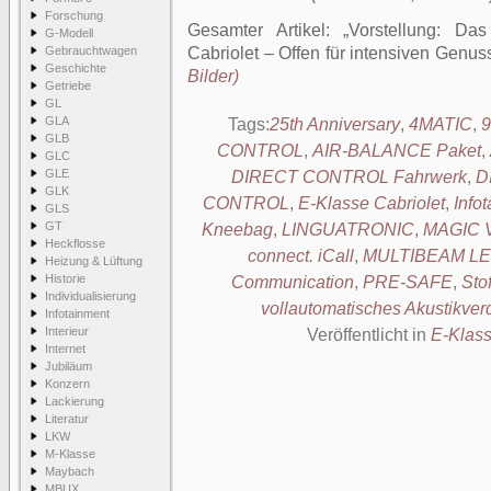
Forschung
Gesamter Artikel:
Vorstellung: Da
G-Modell
Gebrauchtwagen
Cabriolet – Offen für intensiven Genus
Geschichte
Bilder)
Getriebe
GL
GLA
Tags:
25th Anniversary
,
4MATIC
,
GLB
CONTROL
,
AIR-BALANCE Paket
,
GLC
GLE
DIRECT CONTROL Fahrwerk
,
D
GLK
CONTROL
,
E-Klasse Cabriolet
,
Info
GLS
GT
Kneebag
,
LINGUATRONIC
,
MAGIC 
Heckflosse
connect. iCall
,
MULTIBEAM LED
Heizung & Lüftung
Historie
Communication
,
PRE-SAFE
,
Sto
Individualisierung
vollautomatisches Akustikver
Infotainment
Interieur
Veröffentlicht in
E-Klas
Internet
Jubiläum
Konzern
Lackierung
Literatur
LKW
M-Klasse
Maybach
MBUX