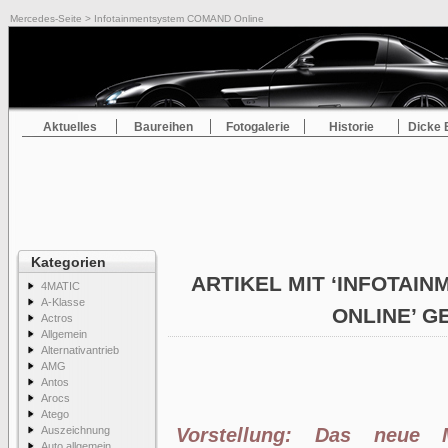
Mercedes-Seite
> Infotainmentsystem COMAND Online
Aktuelles
Baureihen
Fotogalerie
Historie
Dicke 
Kategorien
ARTIKEL MIT ‘INFOTA
4MATIC
A-Klasse
ONLINE’ 
Actros
Allgemein
Alternativantrieb
AMG
Antos
Arocs
Atego
Auszeichnung
Vorstellung: Das neue M
Auto allgemein