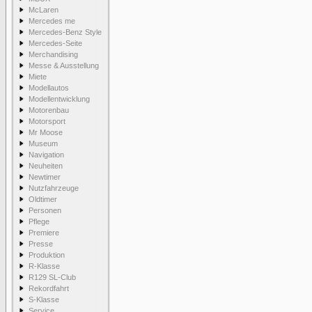
McLaren
Mercedes me
Mercedes-Benz Style
Mercedes-Seite
Merchandising
Messe & Ausstellung
Miete
Modellautos
Modellentwicklung
Motorenbau
Motorsport
Mr Moose
Museum
Navigation
Neuheiten
Newtimer
Nutzfahrzeuge
Oldtimer
Personen
Pflege
Premiere
Presse
Produktion
R-Klasse
R129 SL-Club
Rekordfahrt
S-Klasse
Service