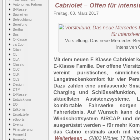
Cabriolet – Offen für inten
Autonomes Fahren
B-Klasse
Freitag, 03. März 2017
Baureihen
Beleuchtung
Bereifung
Bertha
Bus
C-Klasse
Vorstellung: Das neue Mercedes-Benz
car2go
intensiven
Citan
CL
Mit dem neuen E-Klasse Cabriolet k
CLA
Classic
E-Klasse Familie. Der offene Viersi
CLC
vereint puristisches, sinnlic
CLK
Langstreckenkomfort für vier Per
CLS
Design
Dazu zählen eine umfassende Smart
DTM
Charging und Schlüsselfunktion,
E-Klasse
aktuellsten Assistenzsysteme. 
Entwicklung
EQ
komfortable Fahrwerke sorgen f
Erlkönig
Fahrerlebnis. Auf Wunsch kann da
Ersatzteile
Windschottsystem AIRCAP und d
eSports
Events
ausgerüstet werden – für mehr Komf
Finanzierung
das Cabrio erstmals auch mit Vi
Formel 1
Weiterlesen ...
(2803 Wörter, 17 Bilder
Formel e