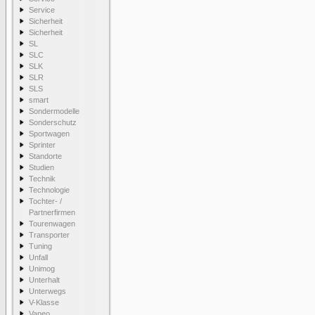
Service
Sicherheit
Sicherheit
SL
SLC
SLK
SLR
SLS
smart
Sondermodelle
Sonderschutz
Sportwagen
Sprinter
Standorte
Studien
Technik
Technologie
Tochter- /
Partnerfirmen
Tourenwagen
Transporter
Tuning
Unfall
Unimog
Unterhalt
Unterwegs
V-Klasse
Vaneo