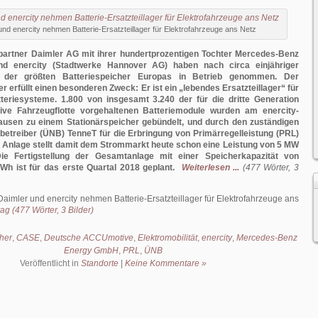
und enercity nehmen Batterie-Ersatzteillager für Elektrofahrzeuge ans Netz
partner Daimler AG mit ihrer hundertprozentigen Tochter Mercedes-Benz
 enercity (Stadtwerke Hannover AG) haben nach circa einjähriger
 der größten Batteriespeicher Europas in Betrieb genommen. Der
r erfüllt einen besonderen Zweck: Er ist ein „lebendes Ersatzteillager“ für
tteriesysteme. 1.800 von insgesamt 3.240 der für die dritte Generation
rive Fahrzeugflotte vorgehaltenen Batteriemodule wurden am enercity-
ausen zu einem Stationärspeicher gebündelt, und durch den zuständigen
etreiber (ÜNB) TenneT für die Erbringung von Primärregelleistung (PRL)
Die Anlage stellt damit dem Strommarkt heute schon eine Leistung von 5 MW
ie Fertigstellung der Gesamtanlage mit einer Speicherkapazität von
h ist für das erste Quartal 2018 geplant.
Weiterlesen ...
(477 Wörter, 3
Daimler und enercity nehmen Batterie-Ersatzteillager für Elektrofahrzeuge ans
ag (477 Wörter, 3 Bilder)
cher
,
CASE
,
Deutsche ACCUmotive
,
Elektromobilität
,
enercity
,
Mercedes-Benz
Energy GmbH
,
PRL
,
ÜNB
Veröffentlicht in
Standorte
|
Keine Kommentare »