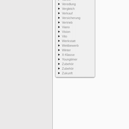
Veredlung
Vergleich
Verkauf
Versicherung
Vertrieb
Viano
Vision
Vito
Werkstatt
Wettbewerb
Winter
X-Klasse
Youngtimer
Zubehör
Zubehör
Zukunft