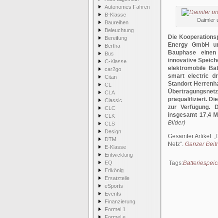
Autonomes Fahren
B-Klasse
Daimler 
Baureihen
Beleuchtung
Die Kooperations
Bereifung
Energy GmbH und
Bertha
Bauphase einen
Bus
innovative Speiche
C-Klasse
elektromobile Ba
car2go
smart electric d
Citan
Standort Herrenh
CL
Übertragungsnetzb
CLA
präqualifiziert. 
Classic
zur Verfügung. D
CLC
insgesamt 17,4 MW
CLK
Bilder)
CLS
Design
Gesamter Artikel:
DTM
Netz
.
Ganzer Beitr
E-Klasse
Entwicklung
EQ
Tags:
Batteriespei
Erlkönig
Ersatzteile
eSports
Events
Finanzierung
Formel 1
Formel e