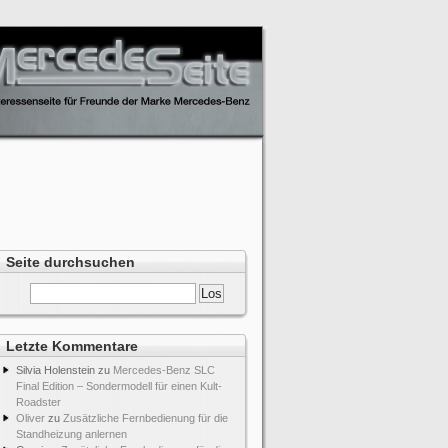
Seite durchsuchen
Letzte Kommentare
Silvia Holenstein
zu
Mercedes-Benz SLC
Final Edition – Sondermodell für einen Kult-
Roadster
Oliver
zu
Zusätzliche Fernbedienung für die
Standheizung anlernen