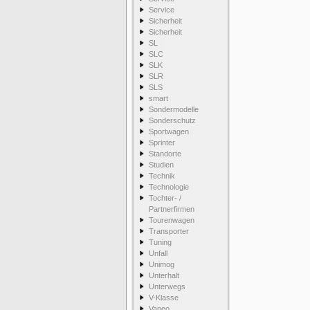
Service
Sicherheit
Sicherheit
SL
SLC
SLK
SLR
SLS
smart
Sondermodelle
Sonderschutz
Sportwagen
Sprinter
Standorte
Studien
Technik
Technologie
Tochter- /
Partnerfirmen
Tourenwagen
Transporter
Tuning
Unfall
Unimog
Unterhalt
Unterwegs
V-Klasse
Vaneo