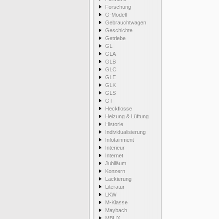
Forschung
G-Modell
Gebrauchtwagen
Geschichte
Getriebe
GL
GLA
GLB
GLC
GLE
GLK
GLS
GT
Heckflosse
Heizung & Lüftung
Historie
Individualisierung
Infotainment
Interieur
Internet
Jubiläum
Konzern
Lackierung
Literatur
LKW
M-Klasse
Maybach
MBUX