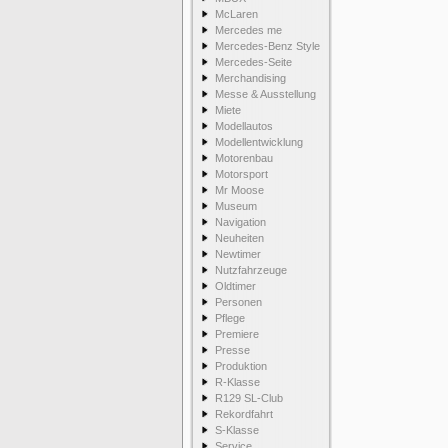
McLaren
Mercedes me
Mercedes-Benz Style
Mercedes-Seite
Merchandising
Messe & Ausstellung
Miete
Modellautos
Modellentwicklung
Motorenbau
Motorsport
Mr Moose
Museum
Navigation
Neuheiten
Newtimer
Nutzfahrzeuge
Oldtimer
Personen
Pflege
Premiere
Presse
Produktion
R-Klasse
R129 SL-Club
Rekordfahrt
S-Klasse
Service