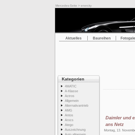
Mercedes-Seite
> enercity
Aktuelles
Baureihen
Fotogale
Kategorien
4MATIC
A-Klasse
Actros
Allgemein
Alternativantrieb
AMG
Antos
Daimler und e
Arocs
ans Netz
Atego
Auszeichnung
Montag, 13. Novemb
Auto allgemein