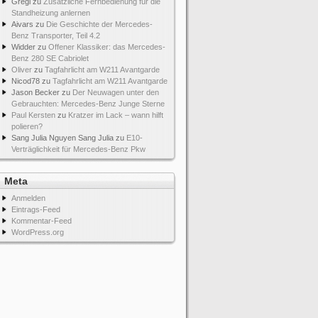
Gregi
zu
Zusätzliche Fernbedienung für die
Standheizung anlernen
Aivars
zu
Die Geschichte der Mercedes-
Benz Transporter, Teil 4.2
Widder
zu
Offener Klassiker: das Mercedes-
Benz 280 SE Cabriolet
Oliver
zu
Tagfahrlicht am W211 Avantgarde
Nicod78
zu
Tagfahrlicht am W211 Avantgarde
Jason Becker
zu
Der Neuwagen unter den
Gebrauchten: Mercedes-Benz Junge Sterne
Paul Kersten
zu
Kratzer im Lack – wann hilft
polieren?
Sang Julia Nguyen Sang Julia
zu
E10-
Verträglichkeit für Mercedes-Benz Pkw
Meta
Anmelden
Eintrags-Feed
Kommentar-Feed
WordPress.org