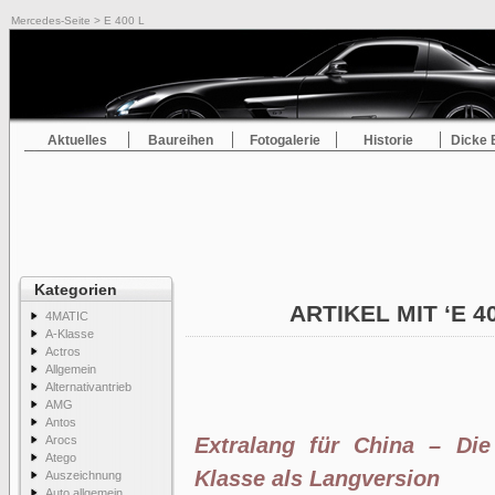
Mercedes-Seite
> E 400 L
Aktuelles
Baureihen
Fotogalerie
Historie
Dicke 
Kategorien
ARTIKEL MIT ‘E 4
4MATIC
A-Klasse
Actros
Allgemein
Alternativantrieb
AMG
Antos
Arocs
Extralang für China – Di
Atego
Klasse als Langversion
Auszeichnung
Auto allgemein