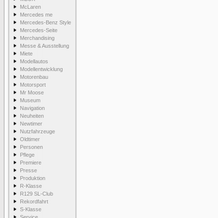
McLaren
Mercedes me
Mercedes-Benz Style
Mercedes-Seite
Merchandising
Messe & Ausstellung
Miete
Modellautos
Modellentwicklung
Motorenbau
Motorsport
Mr Moose
Museum
Navigation
Neuheiten
Newtimer
Nutzfahrzeuge
Oldtimer
Personen
Pflege
Premiere
Presse
Produktion
R-Klasse
R129 SL-Club
Rekordfahrt
S-Klasse
Service