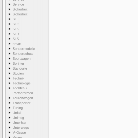
Service
Sicherheit
Sicherheit
SL
SLC
SLK
SLR
SLS
smart
Sondermodelle
Sonderschutz
Sportwagen
Sprinter
Standorte
Studien
Technik
Technologie
Tochter- /
Partnerfirmen
Tourenwagen
Transporter
Tuning
Unfall
Unimog
Unterhalt
Unterwegs
V-Klasse
Vaneo