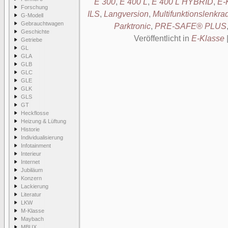
E 300
,
E 400 L
,
E 400 L HYBRID
,
E-
Forschung
ILS
,
Langversion
,
Multifunktionslenk
G-Modell
Gebrauchtwagen
Parktronic
,
PRE-SAFE® PLUS
Geschichte
Veröffentlicht in
E-Klasse
Getriebe
GL
GLA
GLB
GLC
GLE
GLK
GLS
GT
Heckflosse
Heizung & Lüftung
Historie
Individualisierung
Infotainment
Interieur
Internet
Jubiläum
Konzern
Lackierung
Literatur
LKW
M-Klasse
Maybach
MBUX