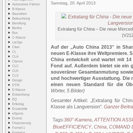
Samstag, 20. April 2013
Autonomes Fahren
B-Klasse
Baureihen
Beleuchtung
Bereifung
Bertha
Extralang für China – Die neue Merce
Bus
(V212
C-Klasse
car2go
Auf der „Auto China 2013“ in Shan
Citan
CL
neuen E-Klasse ihre Weltpremiere. S
CLA
China entwickelt und wartet mit 14
Classic
Fond auf. Außerdem bietet sie ein g
CLC
CLK
souveräner Gesamtanmutung sowie 
CLS
und hochwertiger Ausstattung. Die 
Design
einen neuen Standard für die Obe
DTM
E-Klasse
Wörter, 5 Bilder)
Entwicklung
EQ
Gesamter Artikel:
Extralang für Ch
Erlkönig
Klasse als Langversion
.
Ganzer Beitra
Ersatzteile
eSports
Events
Tags:
360°-Kamera
,
ATTENTION ASS
Finanzierung
BlueEFFICIENCY
,
China
,
COMAND 
Formel 1
Formel e