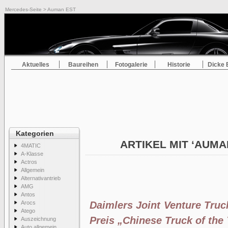
Mercedes-Seite
> Auman EST
Aktuelles
Baureihen
Fotogalerie
Historie
Dicke 
Kategorien
ARTIKEL MIT ‘AUMA
4MATIC
A-Klasse
Actros
Allgemein
Alternativantrieb
AMG
Antos
Arocs
Daimlers Joint Venture Tru
Atego
Preis „Chinese Truck of the
Auszeichnung
Auto allgemein