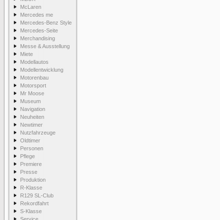
McLaren
Mercedes me
Mercedes-Benz Style
Mercedes-Seite
Merchandising
Messe & Ausstellung
Miete
Modellautos
Modellentwicklung
Motorenbau
Motorsport
Mr Moose
Museum
Navigation
Neuheiten
Newtimer
Nutzfahrzeuge
Oldtimer
Personen
Pflege
Premiere
Presse
Produktion
R-Klasse
R129 SL-Club
Rekordfahrt
S-Klasse
Service