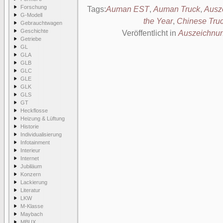
Forschung
Tags:
Auman EST
,
Auman Truck
,
Ausz
G-Modell
the Year
,
Chinese Truc
Gebrauchtwagen
Geschichte
Veröffentlicht in
Auszeichnu
Getriebe
GL
GLA
GLB
GLC
GLE
GLK
GLS
GT
Heckflosse
Heizung & Lüftung
Historie
Individualisierung
Infotainment
Interieur
Internet
Jubiläum
Konzern
Lackierung
Literatur
LKW
M-Klasse
Maybach
MBUX