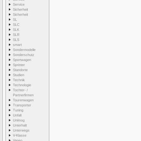
Service
Sicherheit
Sicherheit
SL
SLC
SLK
SLR
SLS
smart
Sondermodelle
Sonderschutz
Sportwagen
Sprinter
Standorte
Studien
Technik
Technologie
Tochter- /
Partnerfirmen
Tourenwagen
Transporter
Tuning
Unfall
Unimog
Unterhalt
Unterwegs
V-Klasse
Vaneo