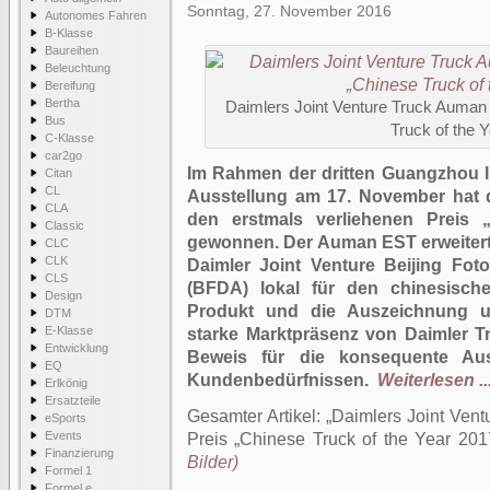
Sonntag, 27. November 2016
Autonomes Fahren
B-Klasse
Baureihen
Beleuchtung
Bereifung
Bertha
Daimlers Joint Venture Truck Auman
Bus
Truck of the 
C-Klasse
car2go
Im Rahmen der dritten Guangzhou I
Citan
CL
Ausstellung am 17. November hat
CLA
den erstmals verliehenen Preis 
Classic
gewonnen. Der Auman EST erweitert 
CLC
CLK
Daimler Joint Venture Beijing Fot
CLS
(BFDA) lokal für den chinesisch
Design
Produkt und die Auszeichnung un
DTM
E-Klasse
starke Marktpräsenz von Daimler Tr
Entwicklung
Beweis für die konsequente Au
EQ
Kundenbedürfnissen.
Weiterlesen ..
Erlkönig
Ersatzteile
Gesamter Artikel:
Daimlers Joint Ven
eSports
Events
Preis „Chinese Truck of the Year 201
Finanzierung
Bilder)
Formel 1
Formel e