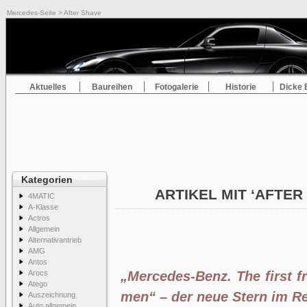
Mercedes-Seite
> After Shave
Aktuelles
Baureihen
Fotogalerie
Historie
Dicke 
Kategorien
ARTIKEL MIT ‘AFTER
4MATIC
A-Klasse
Actros
Allgemein
Alternativantrieb
AMG
Antos
Arocs
„Mercedes-Benz. The first 
Atego
men“ – der neue Stern im Re
Auszeichnung
Auto allgemein