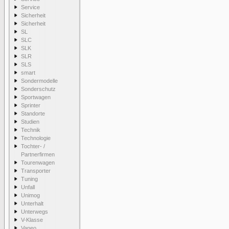
Service
Sicherheit
Sicherheit
SL
SLC
SLK
SLR
SLS
smart
Sondermodelle
Sonderschutz
Sportwagen
Sprinter
Standorte
Studien
Technik
Technologie
Tochter- /
Partnerfirmen
Tourenwagen
Transporter
Tuning
Unfall
Unimog
Unterhalt
Unterwegs
V-Klasse
Vaneo