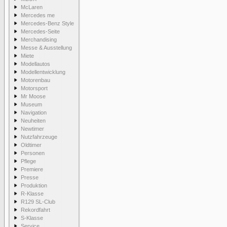
McLaren
Mercedes me
Mercedes-Benz Style
Mercedes-Seite
Merchandising
Messe & Ausstellung
Miete
Modellautos
Modellentwicklung
Motorenbau
Motorsport
Mr Moose
Museum
Navigation
Neuheiten
Newtimer
Nutzfahrzeuge
Oldtimer
Personen
Pflege
Premiere
Presse
Produktion
R-Klasse
R129 SL-Club
Rekordfahrt
S-Klasse
Service