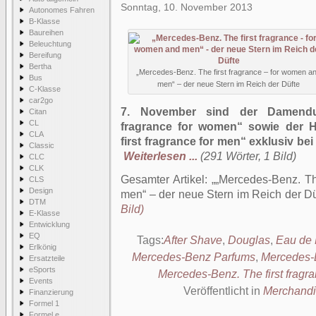
Sonntag, 10. November 2013
Autonomes Fahren
B-Klasse
Baureihen
Beleuchtung
Bereifung
Bertha
„Mercedes-Benz. The first fragrance – for women a
Bus
men“ – der neue Stern im Reich der Düfte
C-Klasse
car2go
7. November sind der Damenduf
Citan
CL
fragrance for women“ sowie der H
CLA
first fragrance for men“ exklusiv b
Classic
Weiterlesen ...
(291 Wörter, 1 Bild)
CLC
CLK
Gesamter Artikel:
„Mercedes-Benz. Th
CLS
Design
men“ – der neue Stern im Reich der Dü
DTM
Bild)
E-Klasse
Entwicklung
EQ
Tags:
After Shave
,
Douglas
,
Eau de 
Erlkönig
Mercedes-Benz Parfums
,
Mercedes-B
Ersatzteile
eSports
Mercedes-Benz. The first fragr
Events
Veröffentlicht in
Merchandi
Finanzierung
Formel 1
Formel e