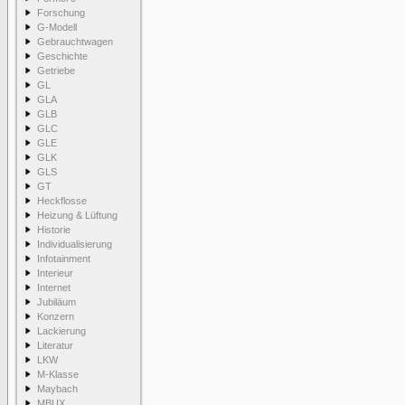
Forschung
G-Modell
Gebrauchtwagen
Geschichte
Getriebe
GL
GLA
GLB
GLC
GLE
GLK
GLS
GT
Heckflosse
Heizung & Lüftung
Historie
Individualisierung
Infotainment
Interieur
Internet
Jubiläum
Konzern
Lackierung
Literatur
LKW
M-Klasse
Maybach
MBUX